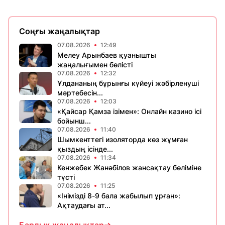
Соңғы жаңалықтар
07.08.2026
12:49
Мелеу Арынбаев қуанышты
жаңалығымен бөлісті
07.08.2026
12:32
Ұлдананың бұрынғы күйеуі жәбірленуші
мәртебесін...
07.08.2026
12:03
«Қайсар Қамза ізімен»: Онлайн казино ісі
бойынш...
07.08.2026
11:40
Шымкенттегі изоляторда көз жұмған
қыздың ісінде...
07.08.2026
11:34
Кенжебек Жанәбілов жансақтау бөліміне
түсті
07.08.2026
11:25
«Інімізді 8-9 бала жабылып ұрған»:
Ақтаудағы ат...