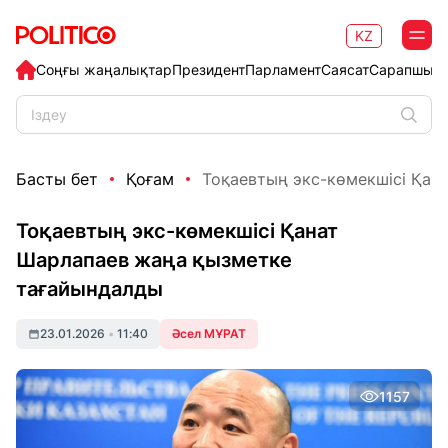
KZ
Соңғы жаңалықтар
Президент
Парламент
Саясат
Сарапшыл
Басты бет
Қоғам
Тоқаевтың экс-көмекшісі Қана
Тоқаевтың экс-көмекшісі Қанат
Шарлапаев жаңа қызметке
тағайындалды
23.01.2026
•
11:40
Әсел МҰРАТ
1157