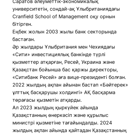
Саратов әлеуметтік-экономикалық
университетін, сондай-ақ Ұлыбританиядағы
Cranfield School of Management оқу орнын
бітірген.
Еңбек жолын 2003 жылы банк секторында
бастаған.
Әр жылдары Ұлыбритания мен Чехиядағы
«Сити» инвестициялық банкінде түрлі
қызметтер атқарған, Ресей, Украина және
Қазақстан бойынша бас қаржы директоры,
«Ситибанк Ресей» аға вице-президенті болған.
2022 жылдың ақпан айынан бастап «Бәйтерек»
ұлттық басқарушы холдингі» АҚ басқарма
төрағасы қызметін атқарды.
Ал 2023 жылдың қыркүйек айында
Қазақстанның өнеркәсіп және құрылыс
министрі қызметіне тағайындалды. 2024
жылдың ақпан айында қайтадан Қазақстанның