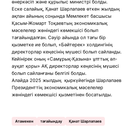
өнеркәсіп және құрылыс министрі болды.
Еске салайық, Қанат Шарлапаев өткен жылдың
ақпан айының соңында Мемлекет басшысы
Қасым-Жомарт Тоқаевтың экономикалық
мәселелер жөніндегі көмекшісі болып
тағайындалған. Сәуір айында ол тағы бір
қызметке ие болып, «Бәйтерек» холдингінің
директорлар кеңесінің мүшесі болып сайланды.
Кейінірек оның «Самұрық-Қазына» ұлттық әл-
ауқат қоры» АҚ директорлар кеңесінің мүшесі
болып сайланғаны белгілі болды.
Алайда 2025 жылдың қыркүйегінде Шарлапаев
Президенттің экономикалық мәселелер
жөніндегі көмекшісі қызметінен босатылды.
Атамекен
тағайындау
Қанат Шарлапаев