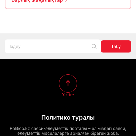
Барлық жаңалықтар
Табу
Үстіге
Политико туралы
Politico.kz саяси-әлеуметтік порталы – еліміздегі саяси,
әлеуметтік мәселелерге арналған бірегей жоба.