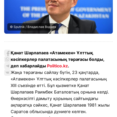
© Sputnik / Владислав Воднев
Қанат Шарлапаев «Атамекен» Ұлттық
кәсіпкерлер палатасының төрағасы болды,
деп хабарлайды
Politico.kz
.
Жаңа төрағаны сайлау бүгін, 23 қаңтарда,
«Атамекен» Ұлттық кәсіпкерлер палатасының
XIII съезінде өтті. Бұл қызметке Қанат
Шарлапаев Раимбек Баталовтың орнына келді.
Өнеркәсіпті дамыту қорының сайтындағы
ақпаратқа сәйкес, Қанат Шарлапаев 1981 жылы
Саратов облысында дүниеге келген.