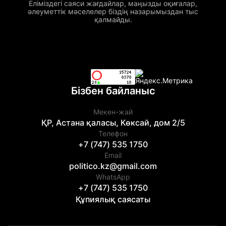
Еліміздегі саяси жағдайлар, маңызды оқиғалар,
әлеуметтік мәселелер біздің назарымыздан тыс
қалмайды.
Бізбен байланыс
Мекен-жай
ҚР, Астана қаласы, Көксай, дом 2/5
Телефон
+7 (747) 535 1750
Email
politico.kz@gmail.com
WhatsApp
+7 (747) 535 1750
Құпиялық саясаты