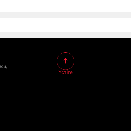
яси,
Үстіге