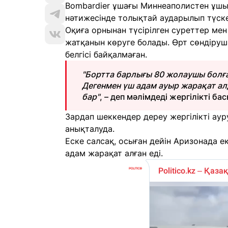
Bombardier ұшағы Миннеаполистен ұшып 
нәтижесінде толықтай аударылып түске
Оқиға орнынан түсірілген суреттер ме
жатқанын көруге болады. Өрт сөндіруші
белгісі байқалмаған.
"Бортта барлығы 80 жолаушы болға
Дегенмен үш адам ауыр жарақат алд
бар"
, – деп мәлімдеді жергілікті 
Зардап шеккендер дереу жергілікті аур
анықталуда.
Еске салсақ, осыған дейін Аризонада ек
адам жарақат алған еді.