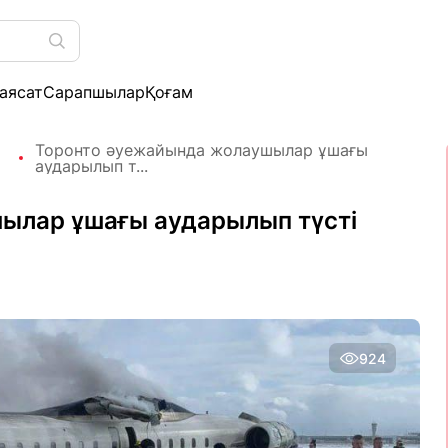
аясат
Сарапшылар
Қоғам
Торонто әуежайында жолаушылар ұшағы
аударылып т...
ылар ұшағы аударылып түсті
924