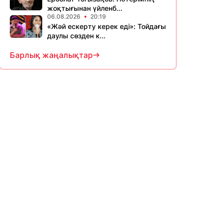
жоқтығынан үйленб...
06.08.2026
20:19
«Жәй ескерту керек еді»: Тойдағы
даулы сөзден к...
Барлық жаңалықтар