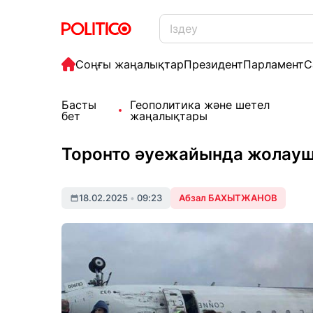
Соңғы жаңалықтар
Президент
Парламент
С
Басты
Геополитика және шетел
бет
жаңалықтары
Торонто әуежайында жолауш
18.02.2025
•
09:23
Абзал БАХЫТЖАНОВ