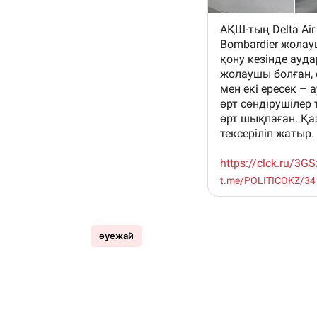
әуежай