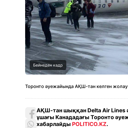
Бейнеден кадр
Торонто әуежайында АҚШ-тан келген жола
АҚШ-тан шыққан Delta Air Lines
ұшағы Канададағы Торонто әуеж
хабарлайды
POLITICO.KZ
.