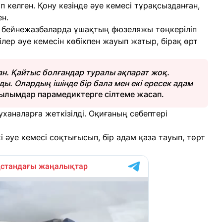
келген. Қону кезінде әуе кемесі тұрақсызданған,
н.
н бейнежазбаларда ұшақтың фюзеляжы төңкеріліп
лер әуе кемесін көбікпен жауып жатыр, бірақ өрт
н. Қайтыс болғандар туралы ақпарат жоқ.
ы. Олардың ішінде бір бала мен екі ересек адам
басылымдар парамедиктерге сілтеме жасап.
уханаларға жеткізілді. Оқиғаның себептері
і әуе кемесі соқтығысып, бір адам қаза тауып, төрт