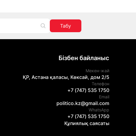
Табу
Бізбен байланыс
Мекен-жай
ҚР, Астана қаласы, Көксай, дом 2/5
Телефон
+7 (747) 535 1750
Email
politico.kz@gmail.com
WhatsApp
+7 (747) 535 1750
Құпиялық саясаты