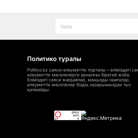
Политико туралы
Politico.kz саяси-әлеуметтік порталы – еліміздегі са
әлеуметтік мәселелерге арналған бірегей жоба.
Еліміздегі саяси жағдайлар, маңызды оқиғалар,
әлеуметтік мәселелер біздің назарымыздан тыс
қалмайды.