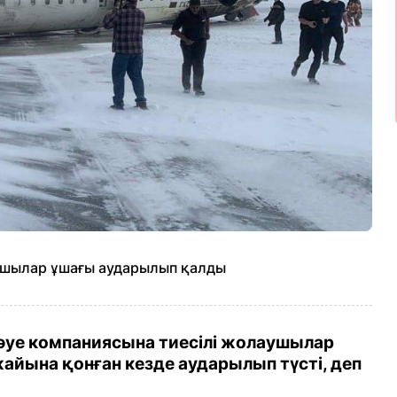
ушылар ұшағы аударылып қалды
 әуе компаниясына тиесілі жолаушылар
айына қонған кезде аударылып түсті, деп