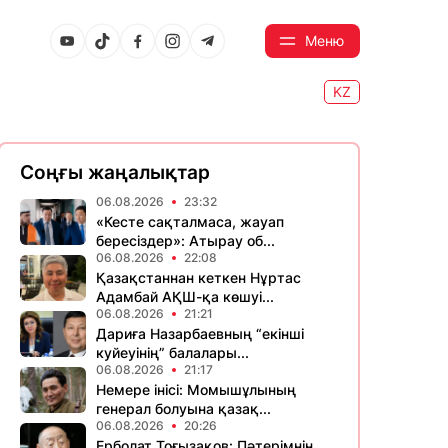
Меню
KZ
Соңғы жаңалықтар
06.08.2026
23:32
«Кесте сақталмаса, жауап
бересіздер»: Атырау об...
06.08.2026
22:08
Қазақстаннан кеткен Нұртас
Адамбай АҚШ-қа көшуі...
06.08.2026
21:21
Дариға Назарбаевның “екінші
куйеуінің” балалары...
06.08.2026
21:17
Немере інісі: Момышұлының
генерал болуына қазақ...
06.08.2026
20:26
Ерболат Тоғызақов: Пәтерімнің