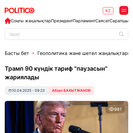
KZ
Соңғы жаңалықтар
Президент
Парламент
Саясат
Сарапшыл
Басты бет
Геополитика және шетел жаңалықтары
Трамп 90 күндік тариф "паузаcын"
жариялады
10.04.2025
•
09:23
Абзал БАХЫТЖАНОВ
981