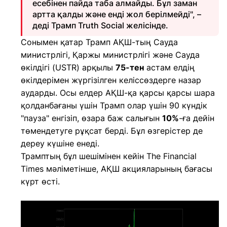
есебінен пайда таба алмайды. Бұл заман
артта қалды және енді жол берілмейді", –
деді Трамп Truth Social желісінде.
Сонымен қатар Трамп АҚШ-тың Сауда
министрлігі, Қаржы министрлігі және Сауда
өкілдігі (USTR) арқылы
75-тен
астам елдің
өкілдерімен жүргізілген келіссөздерге назар
аударды. Осы елдер АҚШ-қа қарсы қарсы шара
қолданбағаны үшін Трамп олар үшін 90 күндік
"пауза" енгізіп, өзара баж салығын
10%
-ға дейін
төмендетуге рұқсат берді. Бұл өзгерістер де
дереу күшіне енеді.
Трамптың бұл шешімінен кейін The Financial
Times мәліметінше, АҚШ акцияларының бағасы
күрт өсті.