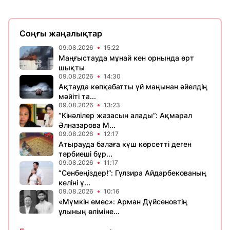
Соңғы жаңалықтар
09.08.2026
15:22
Маңғыстауда мұнай кен орнында өрт
шықты
09.08.2026
14:30
Ақтауда көпқабатты үй маңынан әйелдің
мәйіті та...
09.08.2026
13:23
“Кінәлілер жазасын алады”: Ақмарал
Әлназарова М...
09.08.2026
12:17
Атырауда балаға күш көрсетті деген
тәрбиеші бұр...
09.08.2026
11:17
“Сенбеңіздер!”: Гүлзира Айдарбекованың
келіні ү...
09.08.2026
10:16
«Мүмкін емес»: Арман Дүйсеновтің
ұлының өліміне...