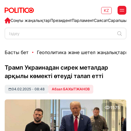
KZ
Соңғы жаңалықтар
Президент
Парламент
Саясат
Сарапшыл
Басты бет
Геополитика және шетел жаңалықтары
Трамп Украинадан сирек металдар
арқылы көмекті өтеуді талап етті
04.02.2025
•
08:48
Абзал БАХЫТЖАНОВ
1575