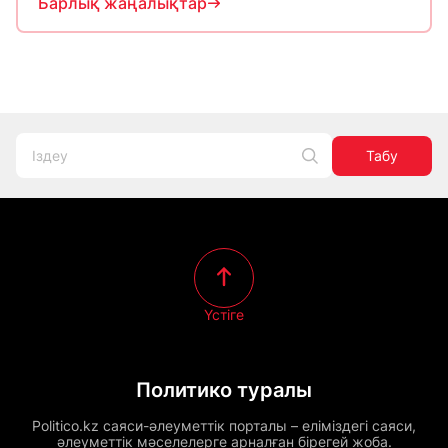
Барлық жаңалықтар
Табу
Үстіге
Политико туралы
Politico.kz саяси-әлеуметтік порталы – еліміздегі саяси,
әлеуметтік мәселелерге арналған бірегей жоба.