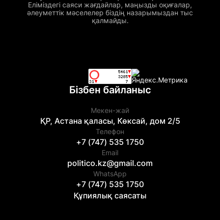
Еліміздегі саяси жағдайлар, маңызды оқиғалар,
әлеуметтік мәселелер біздің назарымыздан тыс
қалмайды.
Бізбен байланыс
Мекен-жай
ҚР, Астана қаласы, Көксай, дом 2/5
Телефон
+7 (747) 535 1750
Email
politico.kz@gmail.com
WhatsApp
+7 (747) 535 1750
Құпиялық саясаты