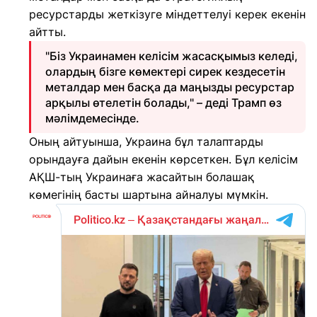
ресурстарды жеткізуге міндеттелуі керек екенін
айтты.
"Біз Украинамен келісім жасасқымыз келеді,
олардың бізге көмектері сирек кездесетін
металдар мен басқа да маңызды ресурстар
арқылы өтелетін болады," – деді Трамп өз
мәлімдемесінде.
Оның айтуынша, Украина бұл талаптарды
орындауға дайын екенін көрсеткен. Бұл келісім
АҚШ-тың Украинаға жасайтын болашақ
көмегінің басты шартына айналуы мүмкін.