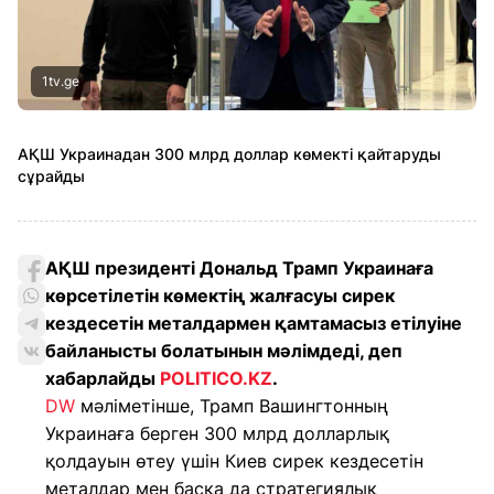
1tv.ge
АҚШ Украинадан 300 млрд доллар көмекті қайтаруды
сұрайды
АҚШ президенті Дональд Трамп Украинаға
көрсетілетін көмектің жалғасуы сирек
кездесетін металдармен қамтамасыз етілуіне
байланысты болатынын мәлімдеді, деп
хабарлайды
POLITICO.KZ
.
DW
мәліметінше, Трамп Вашингтонның
Украинаға берген 300 млрд долларлық
қолдауын өтеу үшін Киев сирек кездесетін
металдар мен басқа да стратегиялық