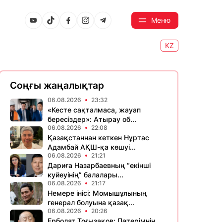
Меню
KZ
Соңғы жаңалықтар
06.08.2026
23:32
«Кесте сақталмаса, жауап
бересіздер»: Атырау об...
06.08.2026
22:08
Қазақстаннан кеткен Нұртас
Адамбай АҚШ-қа көшуі...
06.08.2026
21:21
Дариға Назарбаевның “екінші
куйеуінің” балалары...
06.08.2026
21:17
Немере інісі: Момышұлының
генерал болуына қазақ...
06.08.2026
20:26
Ерболат Тоғызақов: Пәтерімнің