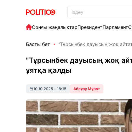
Соңғы жаңалықтар
Президент
Парламент
С
Басты бет
"Тұрсынбек дауысың жоқ айтаты
"Тұрсынбек дауысың жоқ айта
ұятқа қалды
10.10.2025
•
18:15
Айсұлу Мұрат