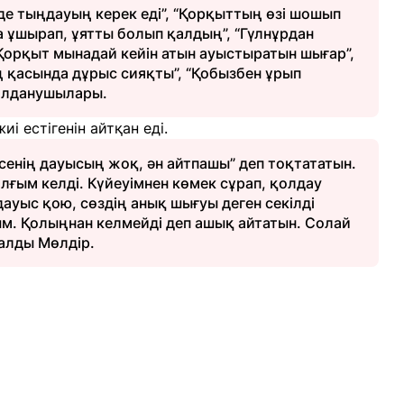
де тыңдауың керек еді”, “Қорқыттың өзі шошып
а ұшырап, ұятты болып қалдың”, “Гүлнұрдан
Қорқыт мынадай кейін атын ауыстыратын шығар”,
ң қасында дұрыс сияқты”, “Қобызбен ұрып
 қолданушылары.
иі естігенін айтқан еді.
“сенің дауысың жоқ, ән айтпашы” деп тоқтататын.
олғым келді. Күйеуімнен көмек сұрап, қолдау
дауыс қою, сөздің анық шығуы деген секілді
м. Қолыңнан келмейді деп ашық айтатын. Солай
 алды Мөлдір.