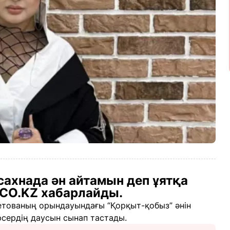
ахнада ән айтамын деп ұятқа
ICO.KZ хабарлайды.
етованың орындауындағы “Қорқыт-қобыз” әнін
сердің даусын сынап тастады.