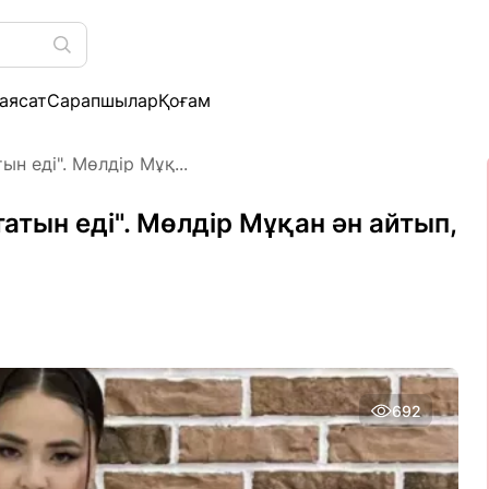
аясат
Сарапшылар
Қоғам
н еді". Мөлдір Мұқ...
тын еді". Мөлдір Мұқан ән айтып,
692