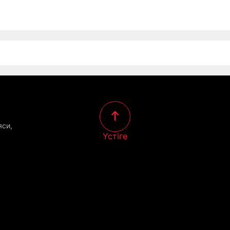
яси,
Үстіге