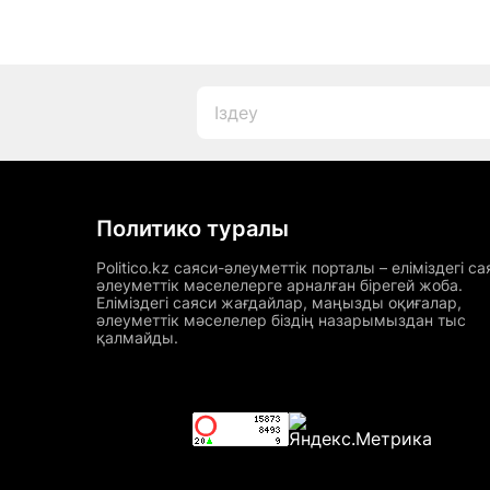
Политико туралы
Politico.kz саяси-әлеуметтік порталы – еліміздегі са
әлеуметтік мәселелерге арналған бірегей жоба.
Еліміздегі саяси жағдайлар, маңызды оқиғалар,
әлеуметтік мәселелер біздің назарымыздан тыс
қалмайды.