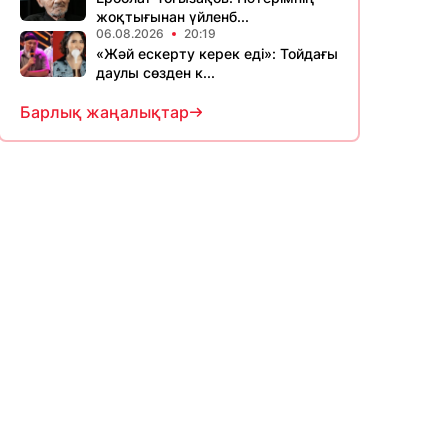
жоқтығынан үйленб...
06.08.2026
20:19
«Жәй ескерту керек еді»: Тойдағы
даулы сөзден к...
Барлық жаңалықтар