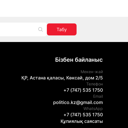
Табу
Бізбен байланыс
Мекен-жай
ҚР, Астана қаласы, Көксай, дом 2/5
Телефон
+7 (747) 535 1750
Email
politico.kz@gmail.com
WhatsApp
+7 (747) 535 1750
Құпиялық саясаты