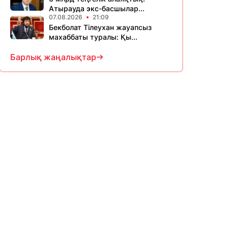
Атырауда экс-басшылар...
07.08.2026
21:09
Бекболат Тілеухан жауапсыз
махаббаты туралы: Қы...
Барлық жаңалықтар