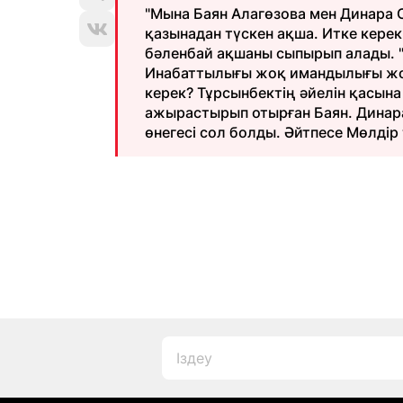
"Мына Баян Алагөзова мен Динара 
қазынадан түскен ақша. Итке керек
бәленбай ақшаны сыпырып алады. "Қ
Инабаттылығы жоқ имандылығы жоқ
керек? Тұрсынбектің әйелін қасын
ажырастырып отырған Баян. Динара
өнегесі сол болды. Әйтпесе Мөлдір 