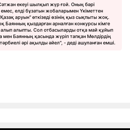
Сәтжан екеуі шылқып жүр ғой. Оның бәрі
 емес, елді бұзатын жобаларымен Үкіметтен
азақ аруын" өткізеді өзінің қыз сықпыты жоқ.
 Баянның қыздарған арналған конкурсы кімге
а алып алыпты. Сол отбасыларды отқа май құйып
 мен Баянның қасында жүріп тапқан Мөлдірдің
тәрбиелі әрі ақылды әйел", - деді ашуланған емші.