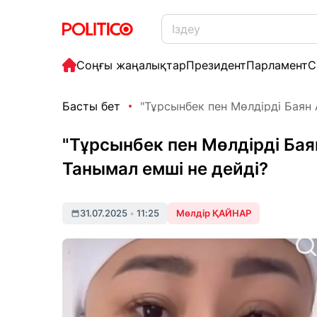
Соңғы жаңалықтар
Президент
Парламент
С
Басты бет
"Тұрсынбек пен Мөлдірді Баян 
"Тұрсынбек пен Мөлдірді Ба
Танымал емші не дейді?
31.07.2025
•
11:25
Мөлдір ҚАЙНАР