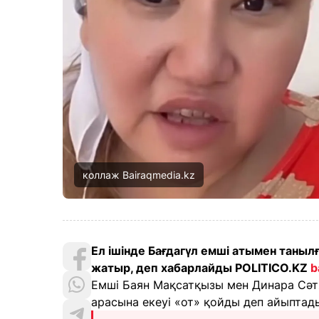
коллаж Bairaqmedia.kz
Ел ішінде Бағдагүл емші атымен таныл
жатыр, деп хабарлайды POLITICO.KZ
b
Емші Баян Мақсатқызы мен Динара Сәт
арасына екеуі «от» қойды деп айыптад