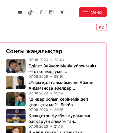
Меню
KZ
Соңғы жаңалықтар
07.08.2026
23:46
Әділет Зейнел: Менің үйленгенім
— өткенімді ұмы...
07.08.2026
23:10
«Үнсіз қала алмаймын»: Айжан
Аймағанова әйелдер...
07.08.2026
22:54
"Діндар болып көрінемін деп
қорықты ма?". Бекбо...
07.08.2026
22:25
Қазақстан футбол құрамасын
басқаруға әлемге тан...
07.08.2026
21:16
6 млрд теңгелік алаяқтық: