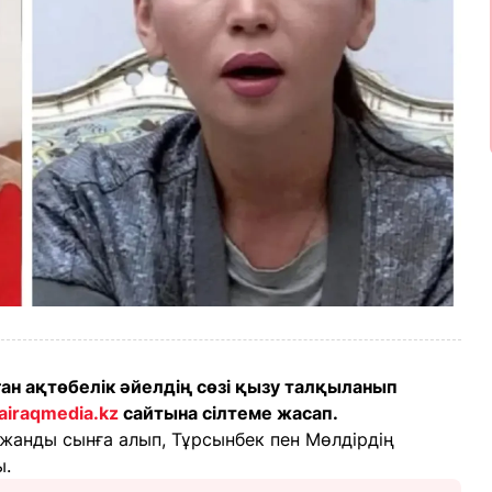
ған ақтөбелік әйелдің сөзі қызу талқыланып
airaqmedia.kz
сайтына сілтеме жасап.
жанды сынға алып, Тұрсынбек пен Мөлдірдің
ы.