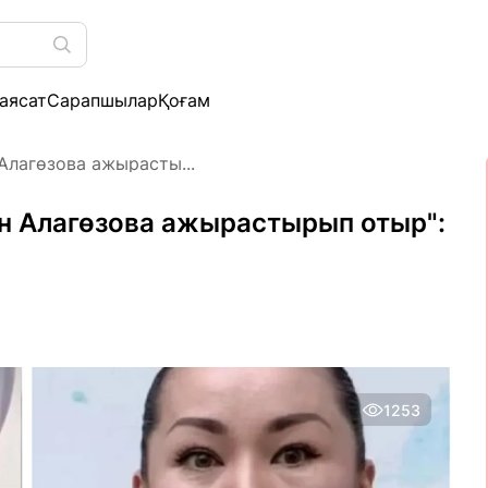
аясат
Сарапшылар
Қоғам
Алагөзова ажырасты...
ян Алагөзова ажырастырып отыр":
1253