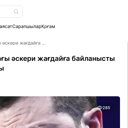
аясат
Сарапшылар
Қоғам
 әскери жағдайға ...
дағы әскери жағдайға байланысты
ды
285