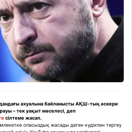
айдандағы ахуалына байланысты АҚШ-тың әскери
рауы – тек уақыт мәселесі, деп
ге
сілтеме жасап.
млекетке опасыздық жасады деген күдікпен тергеу