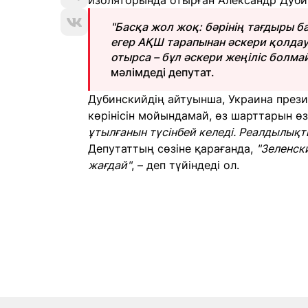
изоляторында отырған Александр Дубин
"Басқа жол жоқ: бәрінің тағдыры б
егер АҚШ тарапынан әскери қолдау
отырса – бұл әскери жеңіліс болма
мәлімдеді депутат.
Дубинскийдің айтуынша, Украина през
көрінісін мойындамай, өз шарттарын ө
ұтылғанын түсінбей келеді. Реалдылық
Депутаттың сөзіне қарағанда,
"Зеленск
жағдай"
, – деп түйіндеді ол.