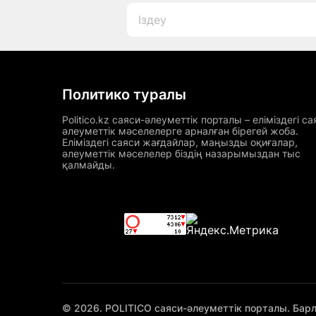
Политико туралы
Politico.kz саяси-әлеуметтік порталы – еліміздегі са
әлеуметтік мәселелерге арналған бірегей жоба.
Еліміздегі саяси жағдайлар, маңызды оқиғалар,
әлеуметтік мәселелер біздің назарымыздан тыс
қалмайды.
© 2026. POLITICO саяси-әлеуметтік порталы. Бар