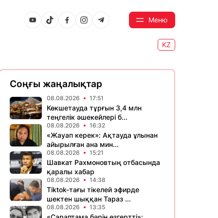
Меню
KZ
Соңғы жаңалықтар
08.08.2026
17:51
Көкшетауда тұрғын 3,4 млн
теңгелік әшекейлері б...
08.08.2026
16:32
«Жауап керек»: Ақтауда ұлынан
айырылған ана мин...
08.08.2026
15:21
Шавкат Рахмоновтың отбасында
қаралы хабар
08.08.2026
14:38
Tiktok-тағы тікелей эфирде
шектен шыққан Тараз ...
08.08.2026
13:35
«Сараптама бәрін өзгертті»: