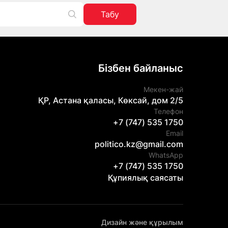
Табу
Бізбен байланыс
Мекен-жай
ҚР, Астана қаласы, Көксай, дом 2/5
Телефон
+7 (747) 535 1750
Email
politico.kz@gmail.com
WhatsApp
+7 (747) 535 1750
Құпиялық саясаты
Дизайн және құрылым