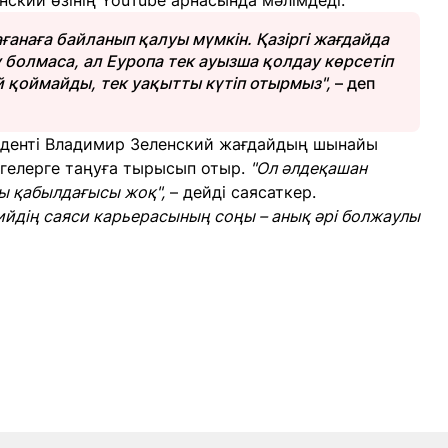
ский өзінің YouTube арнасында мәлімдеді.
ағанаға байланып қалуы мүмкін. Қазіргі жағдайда
 болмаса, ал Еуропа тек ауызша қолдау көрсетіп
й қоймайды, тек уақытты күтіп отырмыз",
– деп
иденті Владимир Зеленский жағдайдың шынайы
згелерге таңуға тырысып отыр.
"Ол әлдеқашан
ты қабылдағысы жоқ",
– дейді саясаткер.
ийдің саяси карьерасының соңы – анық әрі болжаулы