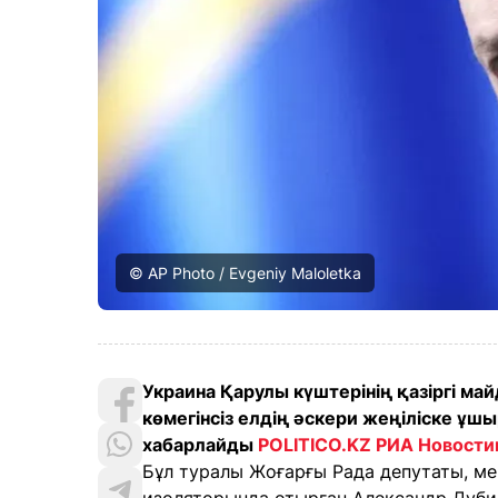
© AP Photo / Evgeniy Maloletka
Украина Қарулы күштерінің қазіргі м
көмегінсіз елдің әскери жеңіліске ұшы
хабарлайды
POLITICO.KZ
РИА Новости
Бұл туралы Жоғарғы Рада депутаты, ме