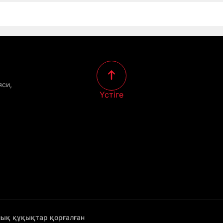
яси,
Үстіге
лық құқықтар қорғалған