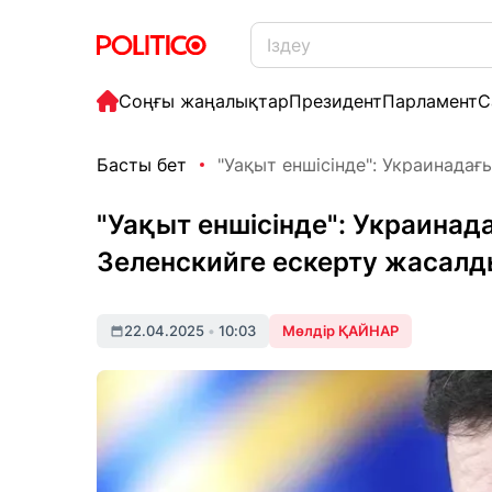
Соңғы жаңалықтар
Президент
Парламент
С
Басты бет
"Уақыт еншісінде": Украинадағы
"Уақыт еншісінде": Украина
Зеленскийге ескерту жасал
22.04.2025
•
10:03
Мөлдір ҚАЙНАР