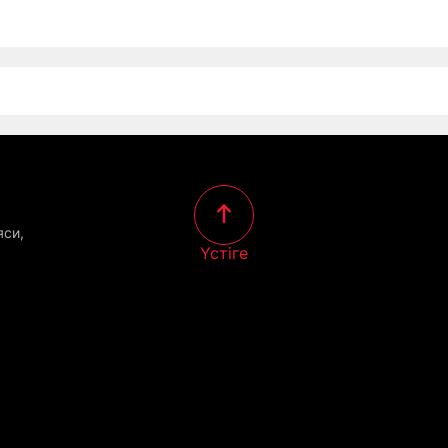
яси,
Үстіге