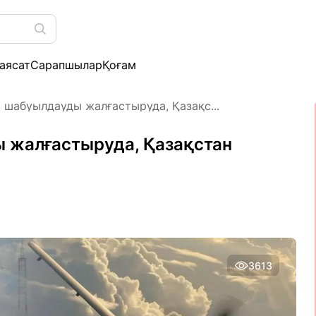
аясат
Сарапшылар
Қоғам
а шабуылдауды жалғастыруда, Қазақс...
 жалғастыруда, Қазақстан
3613