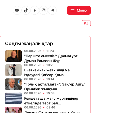
Меню
KZ
Соңғы жаңалықтар
06.08.2026
11:23
​"Періште емеспіз": Драматург
Думан Рамазан Жүр...
06.08.2026
10:29
Вьетнамнан жеткізілді ме:
Іздеудегі Қайсар Қамз...
06.08.2026
10:14
"Толық ақталмаған": Заңгер Айгүл
Орынбек жылқыш...
06.08.2026
10:04
Көкшетауда жаяу жүргіншілер
өткелінде төрт бал...
06.08.2026
09:46
Динара Сәтжан ұлының тойына