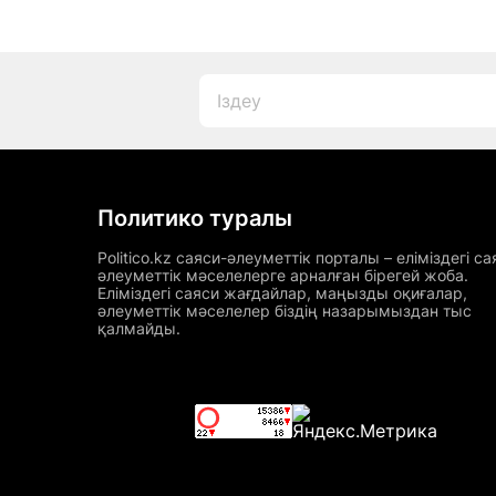
Политико туралы
Politico.kz саяси-әлеуметтік порталы – еліміздегі са
әлеуметтік мәселелерге арналған бірегей жоба.
Еліміздегі саяси жағдайлар, маңызды оқиғалар,
әлеуметтік мәселелер біздің назарымыздан тыс
қалмайды.