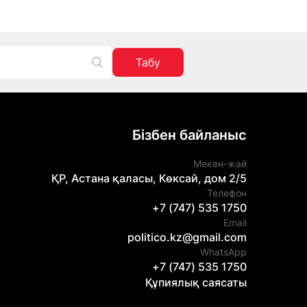
Табу
Бізбен байланыс
Мекен-жай
ҚР, Астана қаласы, Көксай, дом 2/5
Телефон
+7 (747) 535 1750
Email
politico.kz@gmail.com
WhatsApp
+7 (747) 535 1750
Құпиялық саясаты