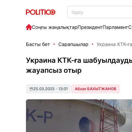
Соңғы жаңалықтар
Президент
Парламент
С
Басты бет
Сарапшылар
Украина КТК-ғ
Украина КТК-ға шабуылдауды
жауапсыз отыр
25.03.2025
•
13:01
Абзал БАХЫТЖАНОВ