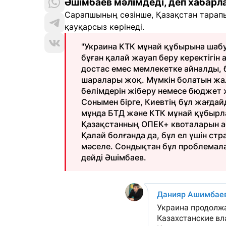
Әшімбаев мәлімдеді, деп хабар
Сарапшының сөзінше, Қазақстан тарапы
қауқарсыз көрінеді.
"Украина КТК мұнай құбырына шабу
бұған қалай жауап беру керектігін 
достас емес мемлекетке айналды, б
шаралары жоқ. Мүмкін болатын жа
бөлімдерін жіберу немесе бюджет 
Сонымен бірге, Киевтің бұл жағда
мұнда БТД және КТК мұнай құбырл
Қазақстанның ОПЕК+ квоталарын а
Қалай болғанда да, бұл ел үшін с
мәселе. Сондықтан бұл проблемалар
дейді Әшімбаев.