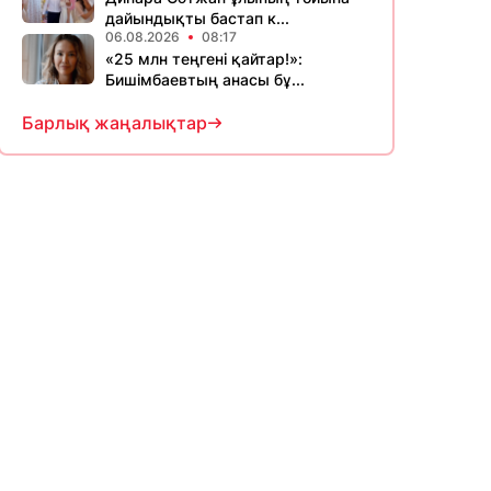
дайындықты бастап к...
06.08.2026
08:17
«25 млн теңгені қайтар!»:
Бишімбаевтың анасы бұ...
Барлық жаңалықтар