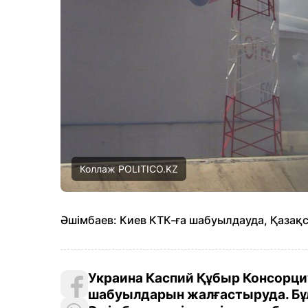
Коллаж POLITICO.KZ
Әшімбаев: Киев КТК-ға шабуылдауда, Қазақс
Украина Каспий Құбыр Консор
шабуылдарын жалғастыруда. Бұ