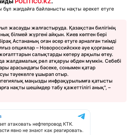
лайды
POLITICO.KZ
.
 бұл жағдайға байланысты нақты әрекет етуге
ыл жасауды жалғастыруда. Қазақстан билігінің
анық білмей жүргені айқын. Киев көптен бері
ірақ Астананың оған әсер етуге арналған тиімді
лғыз опциялар – Новороссийскке әуе қорғаныс
жоғалттарын салықтарды көтеру арқылы өтеу.
йда жалдамалық рөл атқаруы әбден мүмкін. Себебі
ары арасындағы бәсеке, сонымен қатар
суы тәуекелге ұшырап отыр.
тратегиялық маңызды инфрақұрылымға қатысты
ға нақты шешімдер табу қажеттілігі анық", –