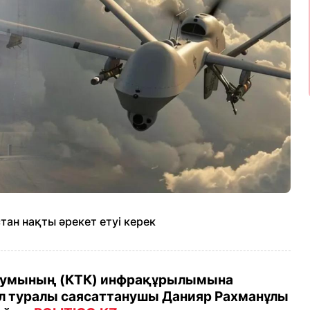
тан нақты әрекет етуі керек
циумының (КТК) инфрақұрылымына
л туралы саясаттанушы Данияр Рахманұлы