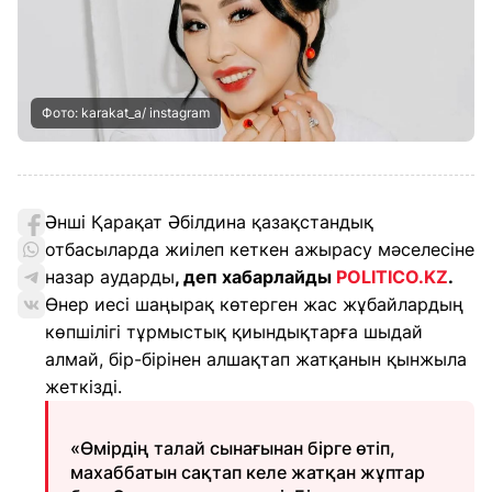
Фото: karakat_a/ instagram
Әнші Қарақат Әбілдина қазақстандық
отбасыларда жиілеп кеткен ажырасу мәселесіне
назар аударды
, деп хабарлайды
POLITICO.KZ
.
Өнер иесі шаңырақ көтерген жас жұбайлардың
көпшілігі тұрмыстық қиындықтарға шыдай
алмай, бір-бірінен алшақтап жатқанын қынжыла
жеткізді.
«Өмірдің талай сынағынан бірге өтіп,
махаббатын сақтап келе жатқан жұптар