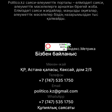
Politico.kz саяси-әлеуметтік порталы – еліміздегі саяси,
әлеуметтік мәселелерге арналған бірегей жоба.
Еліміздегі саяси жағдайлар, маңызды оқиғалар,
әлеуметтік мәселелер біздің назарымыздан тыс
қалмайды.
Бізбен байланыс
Мекен-жай
ҚР, Астана қаласы, Көксай, дом 2/5
Телефон
+7 (747) 535 1750
Email
politico.kz@gmail.com
WhatsApp
+7 (747) 535 1750
Құпиялық саясаты