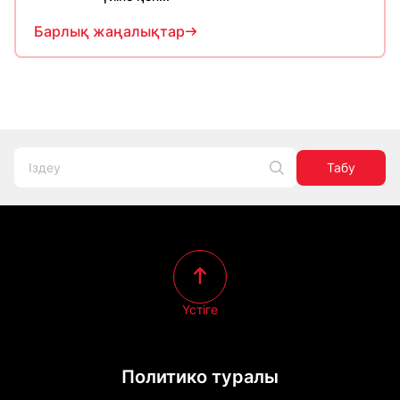
Барлық жаңалықтар
Табу
Үстіге
Политико туралы