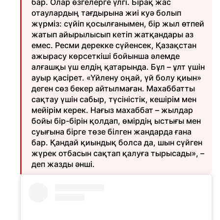
бар. Олар өзгелерге үлгі. Бірақ жас
отаулардың тағдырына жиі куә болып
жүрміз: сүйіп қосылғанымен, бір жыл өтпей
жатып айырылысып кетіп жатқандары аз
емес. Ресми дерекке сүйенсек, Қазақстан
ажырасу көрсеткіші бойынша әлемде
алғашқы үш елдің қатарында. Бұл – ұлт үшін
ауыр қасірет. «Үйлену оңай, үй болу қиын»
деген сөз бекер айтылмаған. Махаббатты
сақтау үшін сабыр, түсіністік, кешірім мен
мейірім керек. Нағыз махаббат – жылдар
бойы бір-бірін қолдап, өмірдің ыстығы мен
суығына бірге төзе білген жандарда ғана
бар. Қандай қиындық болса да, шын сүйген
жүрек отбасын сақтап қалуға тырысады», –
деп жазды әнші.