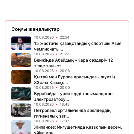
Соңғы жаңалықтар
10.08.2026
22:54
15 жастағы қазақстандық спортшы Азия
чемпионаты...
10.08.2026
21:22
Бейжіңде Абайдың «Қара сөздері» 12
тілде таныст...
10.08.2026
20:08
Қытай мен Еуропа арасындағы жүктің
83%-ы Қазақс...
10.08.2026
20:00
Бурабайда туристерді тасымалдаған
электроавтобу...
10.08.2026
18:48
Петропавл орталығында әйелдердің
гигиеналық зат...
10.08.2026
17:07
Жиһанкез: Ингушетияда қазақпын десем,
үйіне қон...