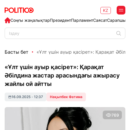
KZ
Соңғы жаңалықтар
Президент
Парламент
Саясат
Сарапшыл
Басты бет
«Ұлт үшін ауыр қасірет»: Қарақат Әбілди
«Ұлт үшін ауыр қасірет»: Қарақат
Әбілдина жастар арасындағы ажырасу
жайлы ой айтты
16.09.2025
•
12:37
Нақыпбек Фатима
769