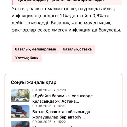
Ұлттық банктің мәліметінше, наурызда айлық
инфляция ақпандағы 1,1%-дан кейін 0,6%-ға
дейін төмендеді. Базалық және маусымдық
факторлар ескерілмеген инфляция да баяулады.
базалық мөлшерлеме
базалық ставка
Ұлттық банк
Соңғы жаңалықтар
09.08.2026
17:28
«Дубайға барамыз, сол жерде
қаласыңдар»: Астана...
09.08.2026
16:30
Батыс Қазақстан облысында
жолаушылар бар автобу...
09.08.2026
15:22