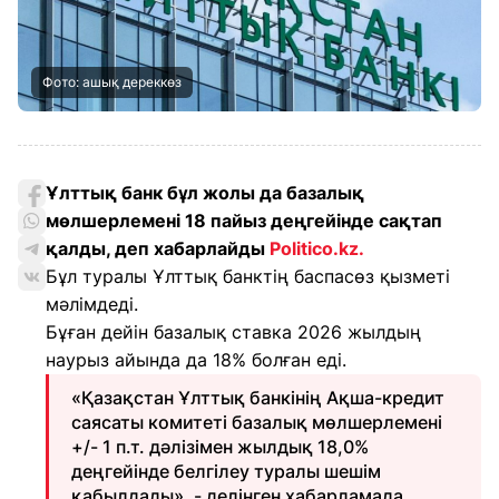
Фото: ашық дереккөз
Ұлттық банк бұл жолы да базалық
мөлшерлемені 18 пайыз деңгейінде сақтап
қалды, деп хабарлайды
Politico.kz
.
Бұл туралы Ұлттық банктің баспасөз қызметі
мәлімдеді.
Бұған дейін базалық ставка 2026 жылдың
наурыз айында да 18% болған еді.
«Қазақстан Ұлттық банкінің Ақша-кредит
саясаты комитеті базалық мөлшерлемені
+/- 1 п.т. дәлізімен жылдық 18,0%
деңгейінде белгілеу туралы шешім
қабылдады», - делінген хабарламада.