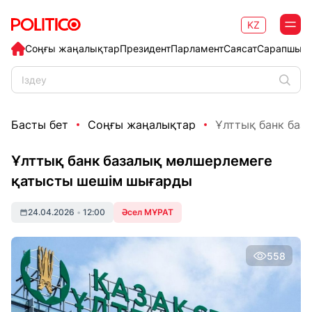
KZ
Соңғы жаңалықтар
Президент
Парламент
Саясат
Сарапшыл
Басты бет
Соңғы жаңалықтар
Ұлттық банк баз
Ұлттық банк базалық мөлшерлемеге
қатысты шешім шығарды
24.04.2026
•
12:00
Әсел МҰРАТ
558