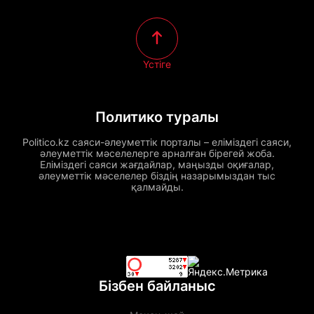
Үстіге
Политико туралы
Politico.kz саяси-әлеуметтік порталы – еліміздегі саяси,
әлеуметтік мәселелерге арналған бірегей жоба.
Еліміздегі саяси жағдайлар, маңызды оқиғалар,
әлеуметтік мәселелер біздің назарымыздан тыс
қалмайды.
Бізбен байланыс