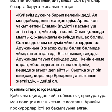
Балзия Әбілаеваның айтуынша, сол күні олар
базарға баруға жиналып жатқан.
«Күйеуім дүкенге барып келемін деді. Ал
мен дайындалып жатқан едім. Арада көп
уақыт өтпей Еламан (күдікті) қасына үш
жігітті ертіп, үйге кіріп келді. Оның қолында
мылтық, жанындағы екеуінде пышақ болды.
Сол кезде енем екеуміз үйде отырдық, ал
Аружанның 3 жасар қызы бөлек бөлмеде
ұйықтап жатқан еді. Бізге пышақ тақады,
Аружанды тауып беріңдер деді. Кейін енеме
қарап, «балаңды жаңа ғана өлтірдім,
көшеде жатыр» деп айтты. Сыртқа жүгіріп
шықсақ, көршілер Ернардың атылғанын
жеткізді», – дейді ол.
Қылмыстық іс қозғалды
Қайғылы оқиғадан кейін облыстық прокуратура
мен полиция қылмыстық іс қозғады. Арнайы
прокурорлар істі өз бақылауына алған.