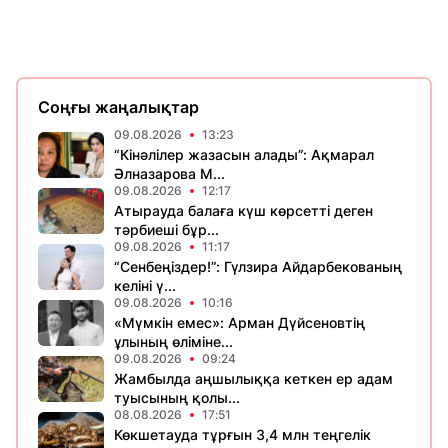
Соңғы жаңалықтар
09.08.2026
13:23
“Кінәлілер жазасын алады”: Ақмарал
Әлназарова М...
09.08.2026
12:17
Атырауда балаға күш көрсетті деген
тәрбиеші бұр...
09.08.2026
11:17
“Сенбеңіздер!”: Гүлзира Айдарбекованың
келіні ү...
09.08.2026
10:16
«Мүмкін емес»: Арман Дүйсеновтің
ұлының өліміне...
09.08.2026
09:24
Жамбылда аңшылыққа кеткен ер адам
туысының қолы...
08.08.2026
17:51
Көкшетауда тұрғын 3,4 млн теңгелік