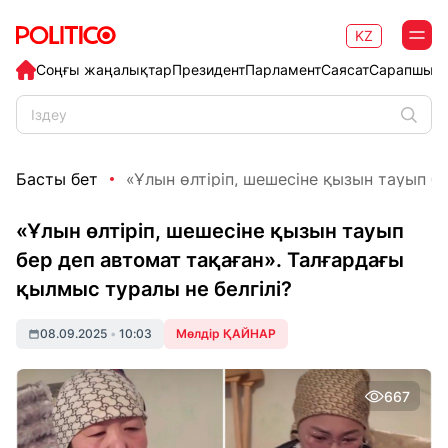
KZ
Соңғы жаңалықтар
Президент
Парламент
Саясат
Сарапшыл
Басты бет
«Ұлын өлтіріп, шешесіне қызын тауып бер
«Ұлын өлтіріп, шешесіне қызын тауып
бер деп автомат тақаған». Талғардағы
қылмыс туралы не белгілі?
08.09.2025
•
10:03
Мөлдір ҚАЙНАР
667