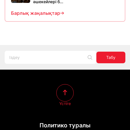
әшекейлері б...
Барлық жаңалықтар
Табу
Үстіге
Политико туралы