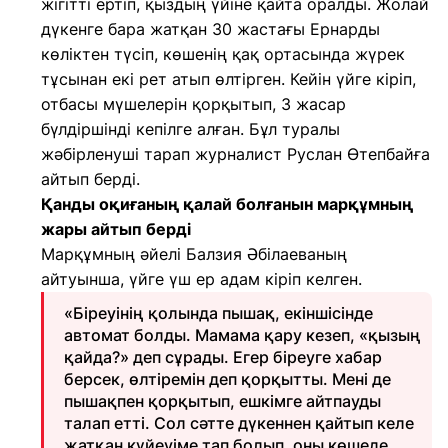
жігітті ертіп, қыздың үйіне қайта оралды. Жолай
дүкенге бара жатқан 30 жастағы Ернарды
көліктен түсіп, көшенің қақ ортасында жүрек
тұсынан екі рет атып өлтірген. Кейін үйге кіріп,
отбасы мүшелерін қорқытып, 3 жасар
бүлдіршінді кепілге алған. Бұл туралы
жәбірленуші тарап журналист Руслан Өтепбайға
айтып берді.
Қанды оқиғаның қалай болғанын марқұмның
жары айтып берді
Марқұмның әйелі Балзия Әбілаеваның
айтуынша, үйге үш ер адам кіріп келген.
«Біреуінің қолында пышақ, екіншісінде
автомат болды. Мамама қару кезеп, «қызың
қайда?» деп сұрады. Егер біреуге хабар
берсек, өлтіремін деп қорқытты. Мені де
пышақпен қорқытып, ешкімге айтпауды
талап етті. Сол сәтте дүкеннен қайтып келе
жатқан күйеуіме тап болып, оны көшеде