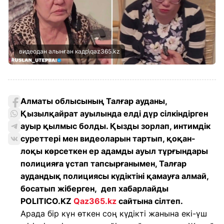
видеодан алынған кадр\qaz365.kz
Алматы облысының Талғар ауданы,
Қызылқайрат ауылында елді дүр сілкіндірген
ауыр қылмыс болды. Қызды зорлап, интимдік
суреттері мен видеоларын тартып, қоқан-
лоқы көрсеткен ер адамды ауыл тұрғындары
полицияға ұстап тапсырғанымен, Талғар
аудандық полициясы күдіктіні қамауға алмай,
босатып жіберген, деп хабарлайды
POLITICO.KZ
Qaz365.kz
сайтына сілтеп.
Арада бір күн өткен соң күдікті жанына екі-үш