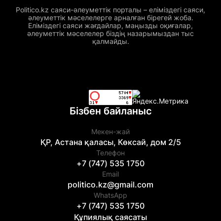
Politico.kz саяси-әлеуметтік порталы – еліміздегі саяси,
әлеуметтік мәселелерге арналған бірегей жоба.
Еліміздегі саяси жағдайлар, маңызды оқиғалар,
әлеуметтік мәселелер біздің назарымыздан тыс
қалмайды.
Бізбен байланыс
Мекен-жай
ҚР, Астана қаласы, Көксай, дом 2/5
Телефон
+7 (747) 535 1750
Email
politico.kz@gmail.com
WhatsApp
+7 (747) 535 1750
Құпиялық саясаты