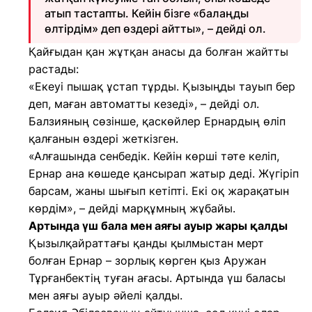
атып тастапты. Кейін бізге «балаңды
өлтірдім» деп өздері айтты», – дейді ол.
Қайғыдан қан жұтқан анасы да болған жайтты
растады:
«Екеуі пышақ ұстап тұрды. Қызыңды тауып бер
деп, маған автоматты кезеді», – дейді ол.
Балзияның сөзінше, қаскөйлер Ернардың өліп
қалғанын өздері жеткізген.
«Алғашында сенбедік. Кейін көрші тәте келіп,
Ернар ана көшеде қансырап жатыр деді. Жүгіріп
барсам, жаны шығып кетіпті. Екі оқ жарақатын
көрдім», – дейді марқұмның жұбайы.
Артында үш бала мен аяғы ауыр жары қалды
Қызылқайраттағы қанды қылмыстан мерт
болған Ернар – зорлық көрген қыз Аружан
Тұрғанбектің туған ағасы. Артында үш баласы
мен аяғы ауыр әйелі қалды.