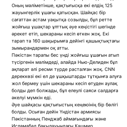
Оның мәліметінше, қақтығысқа екі елдің 125
жауынгерлік ұшағы қатысқан. Шайқас бір
сағаттан астам уақытқа созылды, бұл ретте
жойғыш ұшақтар ұлттық әуе кеңістігі шегінде
әрекет етіп, шекараны кесіп өткен жоқ. Екі
тарап та 160 шақырымға дейінгі қашықтықтағы
зымырандармен оқ атты.
Пәкістан тарапы бес үнді жойғыш ұшағын атып
түсіргенін мәлімдеді, алайда Нью-Делиден бұл
ақпарат әлі ресми түрде расталған жоқ. CNN
дереккөзі екі ел де ұшқыштарды тұтқынға алуға
жол бермеу үшін шекараны кесіп өтуден аулақ
болды деп болжады, бұл елеулі саяси салдарға
әкелуі мүмкін еді.
Әуе шайқасы қақтығыстың кеңеюінің бір бөлігі
болды. Осыған дейін Үндістан армиясы
Пәкістанның Пенджаб аймағындағы және
Исламабад бақылауындағы Кашмир