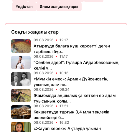
Үндістан
Әлем жаңалықтары
Соңғы жаңалықтар
09.08.2026
12:17
Атырауда балаға күш көрсетті деген
тәрбиеші бұр...
09.08.2026
11:17
“Сенбеңіздер!”: Гүлзира Айдарбекованың
келіні ү...
09.08.2026
10:16
«Мүмкін емес»: Арман Дүйсеновтің
ұлының өліміне...
09.08.2026
09:24
Жамбылда аңшылыққа кеткен ер адам
туысының қолы...
08.08.2026
17:51
Көкшетауда тұрғын 3,4 млн теңгелік
әшекейлері б...
08.08.2026
16:32
«Жауап керек»: Ақтауда ұлынан