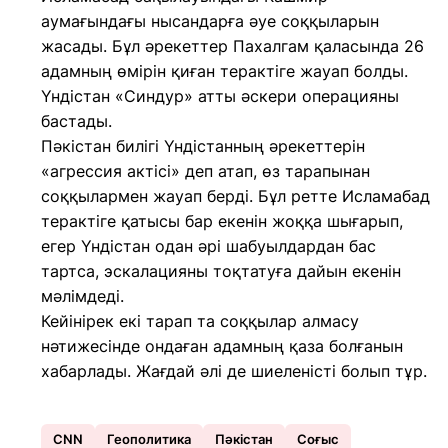
аумағындағы нысандарға әуе соққыларын
жасады. Бұл әрекеттер Пахалгам қаласында 26
адамның өмірін қиған терактіге жауап болды.
Үндістан «Синдур» атты әскери операцияны
бастады.
Пәкістан билігі Үндістанның әрекеттерін
«агрессия актісі» деп атап, өз тарапынан
соққылармен жауап берді. Бұл ретте Исламабад
терактіге қатысы бар екенін жоққа шығарып,
егер Үндістан одан әрі шабуылдардан бас
тартса, эскалацияны тоқтатуға дайын екенін
мәлімдеді.
Кейінірек екі тарап та соққылар алмасу
нәтижесінде ондаған адамның қаза болғанын
хабарлады. Жағдай әлі де шиеленісті болып тұр.
CNN
Геополитика
Пәкістан
Соғыс