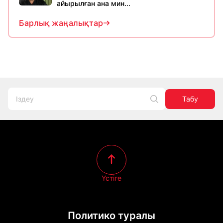
айырылған ана мин...
Барлық жаңалықтар
Табу
Үстіге
Политико туралы