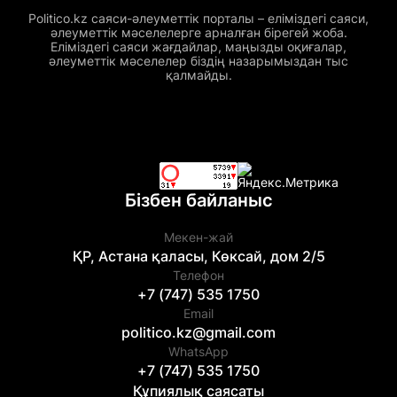
Politico.kz саяси-әлеуметтік порталы – еліміздегі саяси,
әлеуметтік мәселелерге арналған бірегей жоба.
Еліміздегі саяси жағдайлар, маңызды оқиғалар,
әлеуметтік мәселелер біздің назарымыздан тыс
қалмайды.
Бізбен байланыс
Мекен-жай
ҚР, Астана қаласы, Көксай, дом 2/5
Телефон
+7 (747) 535 1750
Email
politico.kz@gmail.com
WhatsApp
+7 (747) 535 1750
Құпиялық саясаты