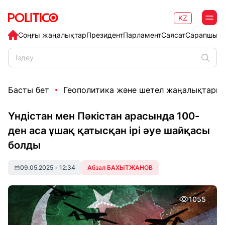
KZ
Соңғы жаңалықтар
Президент
Парламент
Саясат
Сарапшыл
Басты бет
Геополитика және шетел жаңалықтары
Үндістан мен Пәкістан арасында 100-
ден аса ұшақ қатысқан ірі әуе шайқасы
болды
09.05.2025
•
12:34
Абзал БАХЫТЖАНОВ
1055