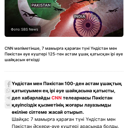
Фото: SBS News
CNN мәліметінше, 7 мамырға қараған түні Үндістан мен
Пәкістан әуе күштері 125-тен астам ұшақ қатысқан ірі әуе
шайқасын өткізді
Үндістан мен Пәкістан 100-ден астам ұшақтың
қатысуымен ең ірі әуе шайқасына қатысты,
деп хабарлайды
CNN
телеарнасы Пәкістан
қауіпсіздік қызметінің жоғары лауазымды
өкіліне сілтеме жасай отырып.
Шайқас 7 мамырға қараған түні Үндістан мен
Пәкістан Әскери-әуе күштері арасында болды.