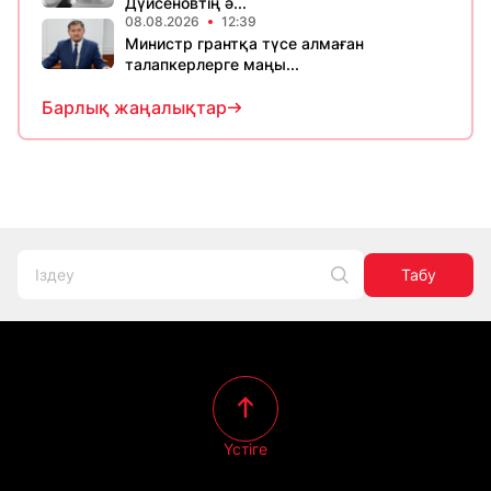
Дүйсеновтің ә...
08.08.2026
12:39
Министр грантқа түсе алмаған
талапкерлерге маңы...
Барлық жаңалықтар
Табу
Үстіге