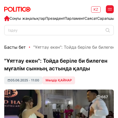
KZ
Соңғы жаңалықтар
Президент
Парламент
Саясат
Сарапшыл
Басты бет
"Ұяттау екен": Тойда беріле би билеген м
"Ұяттау екен": Тойда беріле би билеген
мұғалім сынның астында қалды
05.06.2025
•
11:00
Мөлдір ҚАЙНАР
667