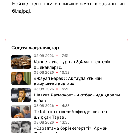
Бойжеткеннің киген киіміне жұрт наразылығын
білдірді.
Соңғы жаңалықтар
08.08.2026
17:51
Көкшетауда тұрғын 3,4 млн теңгелік
әшекейлері б...
08.08.2026
16:32
«Жауап керек»: Ақтауда ұлынан
айырылған ана мин...
08.08.2026
15:21
Шавкат Рахмоновтың отбасында қаралы
хабар
08.08.2026
14:38
Tiktok-тағы тікелей эфирде шектен
шыққан Тараз ...
08.08.2026
13:35
«Сараптама бәрін өзгертті»: Арман