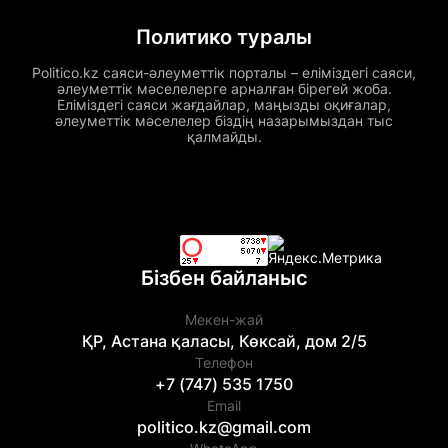
Политико туралы
Politico.kz саяси-әлеуметтік порталы – еліміздегі саяси,
әлеуметтік мәселелерге арналған бірегей жоба.
Еліміздегі саяси жағдайлар, маңызды оқиғалар,
әлеуметтік мәселелер біздің назарымыздан тыс
қалмайды.
Бізбен байланыс
Мекен-жай
ҚР, Астана қаласы, Көксай, дом 2/5
Телефон
+7 (747) 535 1750
Email
politico.kz@gmail.com