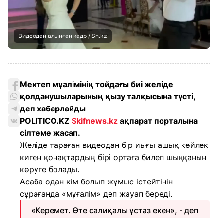
Видеодан алынған кадр / Sn.kz
Мектеп мұалімінің тойдағы биі желіде
қолданушыларының қызу талқысына түсті,
деп хабарлайды
POLITICO.KZ
Skifnews.kz
ақпарат порталына
сілтеме жасап.
Желіде тараған видеодан бір иығы ашық көйлек
киген қонақтардың бірі ортаға билеп шыққанын
көруге болады.
Асаба одан кім болып жұмыс істейтінін
сұрағанда «мұғалім» деп жауап береді.
«Керемет. Өте салиқалы ұстаз екен», - деп