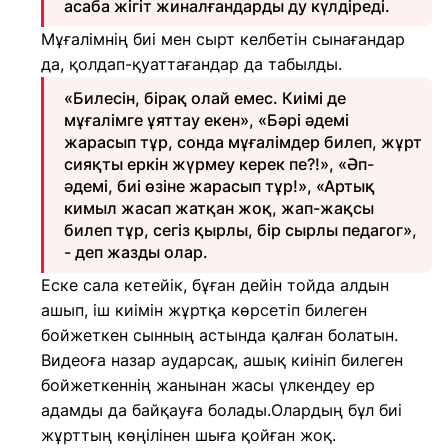
асаба жігіт жиналғандарды ду күлдіреді.
Мұғалімнің биі мен сырт келбетін сынағандар
да, қолдап-қуаттағандар да табылды.
«Билесін, бірақ олай емес. Киімі де
мұғалімге ұяттау екен», «Бәрі әдемі
жарасып тұр, сонда мұғалімдер билеп, жұрт
сияқты еркін жүрмеу керек пе?!», «Әп-
әдемі, биі өзіне жарасып тұр!», «Артық
кимыл жасап жатқан жоқ, жап-жақсы
билеп тұр, сегіз қырлы, бір сырлы педагог»,
- деп жазды олар.
Еске сала кетейік, бұған дейін тойда алдын
ашып, іш киімін жұртқа көрсетіп билеген
бойжеткен сынның астында қалған болатын.
Видеоға назар аударсақ, ашық киініп билеген
бойжеткеннің жанынан жасы үлкендеу ер
адамды да байқауға болады.Олардың бұл биі
жұрттың көңілінен шыға қойған жоқ.