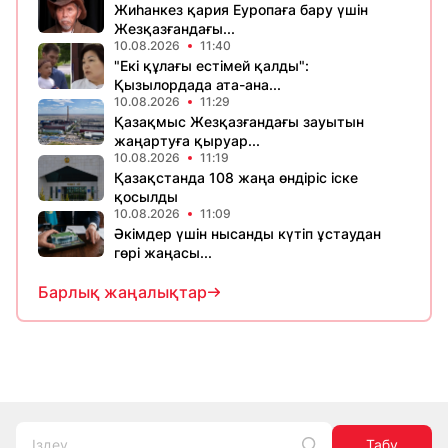
Жиһанкез қария Еуропаға бару үшін
Жезқазғандағы...
10.08.2026
11:40
"Екі құлағы естімей қалды":
Қызылордада ата-ана...
10.08.2026
11:29
Қазақмыс Жезқазғандағы зауытын
жаңартуға қыруар...
10.08.2026
11:19
Қазақстанда 108 жаңа өндіріс іске
қосылды
10.08.2026
11:09
Әкімдер үшін нысанды күтіп ұстаудан
гөрі жаңасы...
Барлық жаңалықтар
Табу