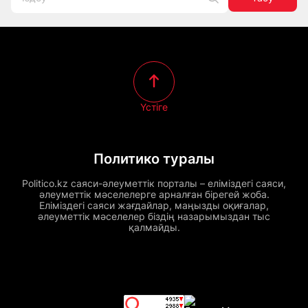
Үстіге
Политико туралы
Politico.kz саяси-әлеуметтік порталы – еліміздегі саяси,
әлеуметтік мәселелерге арналған бірегей жоба.
Еліміздегі саяси жағдайлар, маңызды оқиғалар,
әлеуметтік мәселелер біздің назарымыздан тыс
қалмайды.