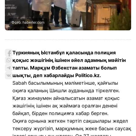
Фото: haberler.com
Түркияның Ыстанбұл қаласында полиция
қоқыс жәшігінің ішінен әйел адамның мәйітін
тапты. Марқұм Өзбекстан азаматы болып
шықты, деп хабарлайды Politico.kz.
Sabah басылымының мәліметінше, қайғылы
оқиға қаланың Шишли ауданында тіркелген.
Қағаз жинаумен айналысатын азамат қоқыс
жәшігінің ішінен ақ жаймаға оралған денені
байқап, бірден полицияға хабар берген.
Оқиға орнына жеткен тәртіп сақшылары жедел
тексеру жүргізіп, марқұмның жеке басын саусақ