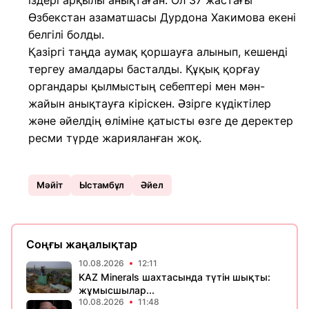
іздері арқылы анықтаған. Ол 37 жастағы
Өзбекстан азаматшасы Дурдона Хакимова екені
белгілі болды.
Қазіргі таңда аумақ қоршауға алынып, кешенді
тергеу амалдары басталды. Құқық қорғау
органдары қылмыстың себептері мен мән-
жайын анықтауға кіріскен. Әзірге күдіктілер
және әйелдің өліміне қатысты өзге де деректер
ресми түрде жарияланған жоқ.
Мәйіт
Ыстамбұл
Әйел
Соңғы жаңалықтар
10.08.2026
12:11
KAZ Minerals шахтасында түтін шықты:
жұмысшылар...
10.08.2026
11:48