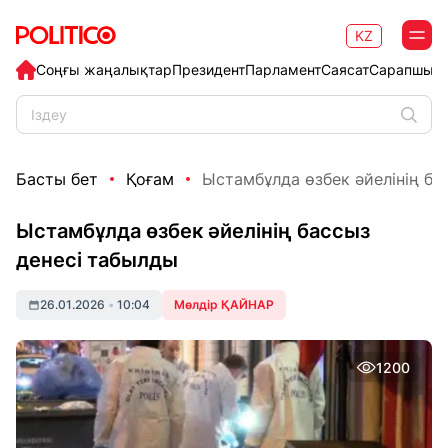
KZ
Соңғы жаңалықтар
Президент
Парламент
Саясат
Сарапшыл
Басты бет
Қоғам
Ыстамбұлда өзбек әйелінің ба
Ыстамбұлда өзбек әйелінің бассыз
денесі табылды
26.01.2026
•
10:04
Мөлдір ҚАЙНАР
1200