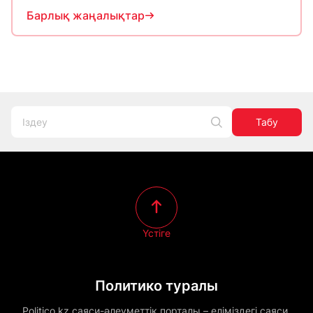
Барлық жаңалықтар
Табу
Үстіге
Политико туралы
Politico.kz саяси-әлеуметтік порталы – еліміздегі саяси,