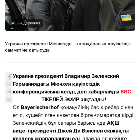
Ашық дереккөз
Украина президенті Мюнхенде – халықаралық қауіпсіздік
саммитіне қатысуда
Украина президенті Владимир Зеленский
Германиядағы Мюнхен қауіпсіздік
конференциясына келді, деп хабарлайды
BBC
.
ТІКЕЛЕЙ ЭФИР аяқталды!
Ол
Bayerischerhof
қонақүйінің бас кіреберісінен
өтіп, күшейтілген күзетпен бірге ғимаратқа кірді.
Зеленскийдің бұл сапары барысында
АҚШ
вице-президенті Джей Ди Вэнспен екіжақты
кездесу жоспарланған еді
, алайда ол кейінге