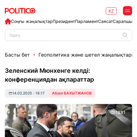
KZ
Соңғы жаңалықтар
Президент
Парламент
Саясат
Сарапшыл
Басты бет
Геополитика және шетел жаңалықтары
Зеленский Мюнхенге келді:
конференциядан ақпараттар
14.02.2025
•
16:17
Абзал БАХЫТЖАНОВ
1881