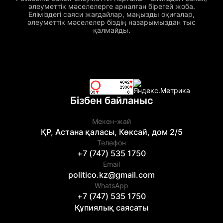
әлеуметтік мәселелерге арналған бірегей жоба.
Еліміздегі саяси жағдайлар, маңызды оқиғалар,
әлеуметтік мәселелер біздің назарымыздан тыс
қалмайды.
Бізбен байланыс
Мекен-жай
ҚР, Астана қаласы, Көксай, дом 2/5
Телефон
+7 (747) 535 1750
Email
politico.kz@gmail.com
WhatsApp
+7 (747) 535 1750
Құпиялық саясаты