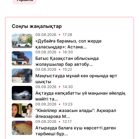
Соңғы жаңалықтар
09.08.2026
17:28
«Дубайға барамыз, сол жерде
қаласыңдар»: Астана...
09.08.2026
16:30
Батыс Қазақстан облысында
жолаушылар бар автобу...
09.08.2026
15:22
Маңғыстауда мұнай кен орнында өрт
шықты
09.08.2026
14:30
Ақтауда көпқабатты үй маңынан әйелдің
мәйіті та...
09.08.2026
13:23
“Кінәлілер жазасын алады”: Ақмарал
Әлназарова М...
09.08.2026
12:17
Атырауда балаға күш көрсетті деген
тәрбиеші бұр...