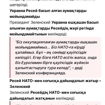
шегерілді.
Украина Ресей басып алған аумақтарды
мойындамайды
Президент Зеленский
Украина ешқашан басып
алынған аумақтарды Ресейдің жері ретінде
мойындамайтынын
мәлімдеді.
"Біз оккупацияланған аумақтарды ешқашан
мойындамаймыз... Біз НАТО-ға кіруді
қалаймыз. Бұл – ең сенімді қауіпсіздік
кепілдігі. Егер бізге НАТО есігін жапса, онда
біз Еуропамен бірге қауіпсіздік жүйесін
қалыптастыруға тура келеді"
, – деді
Зеленский конференцияда.
Ресей НАТО-мен соғысқа дайындалып жатыр –
Зеленский
Зеленский
Ресейдің НАТО-мен соғысқа
дайындалып жатқанын
мәлімдеді.