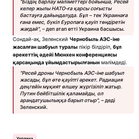
"Біздің барлау мәліметтері бойынша, Ресей
келер жылы НАТО-ға қарсы соғысты
бастауға дайындалуда. Бұл – тек Украинаға
ғана емес, бүкіл Еуропаға қауіп төндіретін
жағдай"
, – деп атап өтті Украина басшысы.
Сондай-ақ, Зеленский
Чернобыль АЭС-іне
жасалған шабуыл туралы
пікір білдіріп,
бұл
әрекеттің әдейі Мюнхен конференциясы
қарсаңында ұйымдастырылғанын
мәлімдеді.
"Ресей дроны Чернобыль АЭС-іне шабуыл
жасады, бұл өте қауіпті әрекет. Радиация
деңгейін мұқият өлшеу жүргізіліп жатыр.
Путин бейбітшілік қаламайды, ол
арандатушылыққа барып отыр"
, – деді
Зеленский.
Украина