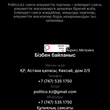
Politico.kz саяси-әлеуметтік порталы – еліміздегі саяси,
әлеуметтік мәселелерге арналған бірегей жоба.
Еліміздегі саяси жағдайлар, маңызды оқиғалар,
әлеуметтік мәселелер біздің назарымыздан тыс
қалмайды.
Бізбен байланыс
Мекен-жай
ҚР, Астана қаласы, Көксай, дом 2/5
Телефон
+7 (747) 535 1750
Email
politico.kz@gmail.com
WhatsApp
+7 (747) 535 1750
Құпиялық саясаты