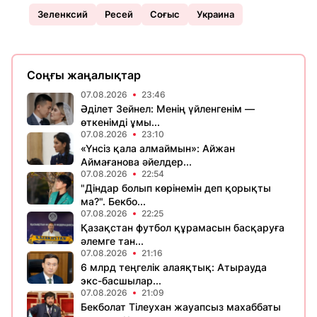
Зеленксий
Ресей
Соғыс
Украина
Соңғы жаңалықтар
07.08.2026
23:46
Әділет Зейнел: Менің үйленгенім —
өткенімді ұмы...
07.08.2026
23:10
«Үнсіз қала алмаймын»: Айжан
Аймағанова әйелдер...
07.08.2026
22:54
"Діндар болып көрінемін деп қорықты
ма?". Бекбо...
07.08.2026
22:25
Қазақстан футбол құрамасын басқаруға
әлемге тан...
07.08.2026
21:16
6 млрд теңгелік алаяқтық: Атырауда
экс-басшылар...
07.08.2026
21:09
Бекболат Тілеухан жауапсыз махаббаты