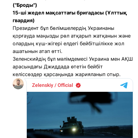
("Броды")
15-ші жедел мақсаттағы бригадасы (Ұлттық
гвардия)
Президент бұл бөлімшелердің Украинаны
қорғауда маңызды рөл атқарып жатқанын және
олардың күш-жігері елдегі бейбітшілікке жол
ашатынын атап өтті.
Зеленскийдің бұл мәлімдемесі Украина мен АҚШ
арасындағы Джиддада өтетін бейбіт
келіссөздер қарсаңында жарияланып отыр.