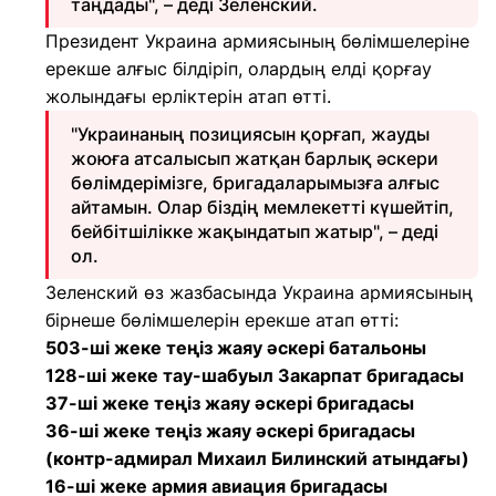
таңдады", – деді Зеленский.
Президент Украина армиясының бөлімшелеріне
ерекше алғыс білдіріп, олардың елді қорғау
жолындағы ерліктерін атап өтті.
"Украинаның позициясын қорғап, жауды
жоюға атсалысып жатқан барлық әскери
бөлімдерімізге, бригадаларымызға алғыс
айтамын. Олар біздің мемлекетті күшейтіп,
бейбітшілікке жақындатып жатыр", – деді
ол.
Зеленский өз жазбасында Украина армиясының
бірнеше бөлімшелерін ерекше атап өтті:
503-ші жеке теңіз жаяу әскері батальоны
128-ші жеке тау-шабуыл Закарпат бригадасы
37-ші жеке теңіз жаяу әскері бригадасы
36-ші жеке теңіз жаяу әскері бригадасы
(контр-адмирал Михаил Билинский атындағы)
16-ші жеке армия авиация бригадасы