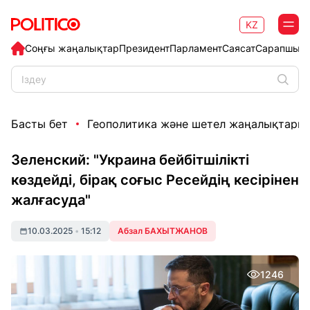
KZ
Соңғы жаңалықтар
Президент
Парламент
Саясат
Сарапшыл
Басты бет
Геополитика және шетел жаңалықтары
Зеленский: "Украина бейбітшілікті
көздейді, бірақ соғыс Ресейдің кесірінен
жалғасуда"
10.03.2025
•
15:12
Абзал БАХЫТЖАНОВ
1246