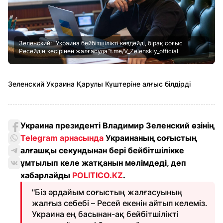
Зеленский: "Украина бейбітшілікті көздейді, бірақ соғыс
Ресейдің кесірінен жалғасуда"t.me/V_Zelenskiy_official
Зеленский Украина Қарулы Күштеріне алғыс білдірді
Украина президенті Владимир Зеленский өзінің
Telegram арнасында
Украинаның соғыстың
алғашқы секундынан бері бейбітшілікке
ұмтылып келе жатқанын мәлімдеді, деп
хабарлайды
POLITICO.KZ
.
"Біз әрдайым соғыстың жалғасуының
жалғыз себебі – Ресей екенін айтып келеміз.
Украина ең басынан-ақ бейбітшілікті