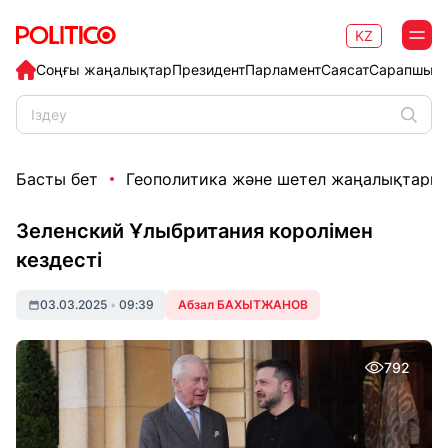
KZ
Соңғы жаңалықтар
Президент
Парламент
Саясат
Сарапшыл
Басты бет
Геополитика және шетел жаңалықтары
Зеленский Ұлыбритания королімен
кездесті
03.03.2025
•
09:39
Абзал БАХЫТЖАНОВ
792