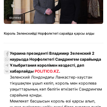
skynews
Король Зеленскийді Норфолктегі сарайда қарсы алды
Украина президенті Владимир Зеленский 2
наурызда Норфолктегі Сандрингем сарайында
Ұлыбритания королімен кездесті, деп
хабарлайды
POLITICO.KZ
.
Зеленский Лондондағы Ланкастер-хаустан
тікұшақпен ұшып келіп, король мен королева
уақыттарының көп бөлігін өткізетін Сандрингем
сарайына қонды.
Мемлекет басшысын король өзі қарсы алып,