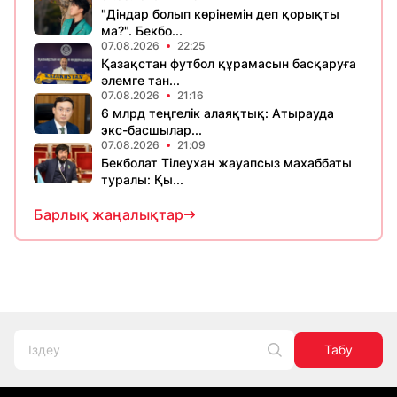
"Діндар болып көрінемін деп қорықты
ма?". Бекбо...
07.08.2026
22:25
Қазақстан футбол құрамасын басқаруға
әлемге тан...
07.08.2026
21:16
6 млрд теңгелік алаяқтық: Атырауда
экс-басшылар...
07.08.2026
21:09
Бекболат Тілеухан жауапсыз махаббаты
туралы: Қы...
Барлық жаңалықтар
Табу