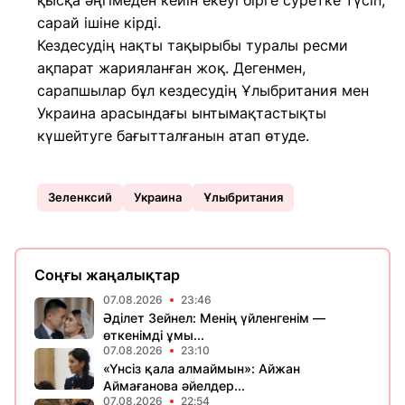
қысқа әңгімеден кейін екеуі бірге суретке түсіп,
сарай ішіне кірді.
Кездесудің нақты тақырыбы туралы ресми
ақпарат жарияланған жоқ. Дегенмен,
сарапшылар бұл кездесудің Ұлыбритания мен
Украина арасындағы ынтымақтастықты
күшейтуге бағытталғанын атап өтуде.
Зеленксий
Украина
Ұлыбритания
Соңғы жаңалықтар
07.08.2026
23:46
Әділет Зейнел: Менің үйленгенім —
өткенімді ұмы...
07.08.2026
23:10
«Үнсіз қала алмаймын»: Айжан
Аймағанова әйелдер...
07.08.2026
22:54