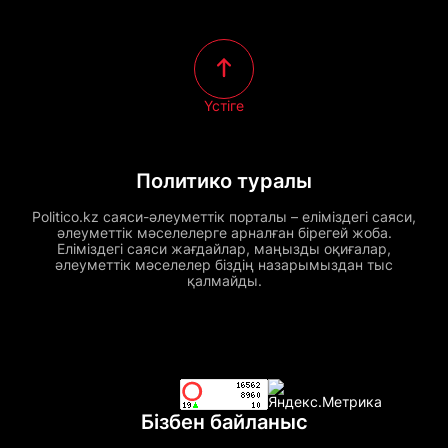
Үстіге
Политико туралы
Politico.kz саяси-әлеуметтік порталы – еліміздегі саяси,
әлеуметтік мәселелерге арналған бірегей жоба.
Еліміздегі саяси жағдайлар, маңызды оқиғалар,
әлеуметтік мәселелер біздің назарымыздан тыс
қалмайды.
Бізбен байланыс