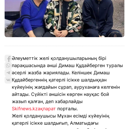
Әлеуметтік желі қолданушыларының бірі
парақшасында әнші Димаш Құдайберген туралы
әсерлі жазба жариялады. Келіншек Димаш
Құдайбергеннің қатерлі ісікке шалдыққан
күйеуінің жағдайын сұрап, ауруханаға келгенін
айтады. Сүйікті әншісін көрген науқас бой
жазып қалған, деп хабарлайды
Skifnews.kzақпарат
порталы.
Желі қолданушысы Мұхан есімді күйеуінің
қатерлі ісікке шалдығып, Алматыдағы