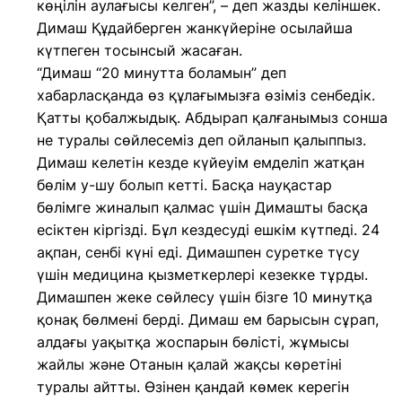
көңілін аулағысы келген”, – деп жазды келіншек.
Димаш Құдайберген жанкүйеріне осылайша
күтпеген тосынсый жасаған.
“Димаш “20 минутта боламын” деп
хабарласқанда өз құлағымызға өзіміз сенбедік.
Қатты қобалжыдық. Абдырап қалғанымыз сонша
не туралы сөйлесеміз деп ойланып қалыппыз.
Димаш келетін кезде күйеуім емделіп жатқан
бөлім у-шу болып кетті. Басқа науқастар
бөлімге жиналып қалмас үшін Димашты басқа
есіктен кіргізді. Бұл кездесуді ешкім күтпеді. 24
ақпан, сенбі күні еді. Димашпен суретке түсу
үшін медицина қызметкерлері кезекке тұрды.
Димашпен жеке сөйлесу үшін бізге 10 минутқа
қонақ бөлмені берді. Димаш ем барысын сұрап,
алдағы уақытқа жоспарын бөлісті, жұмысы
жайлы және Отанын қалай жақсы көретіні
туралы айтты. Өзінен қандай көмек керегін