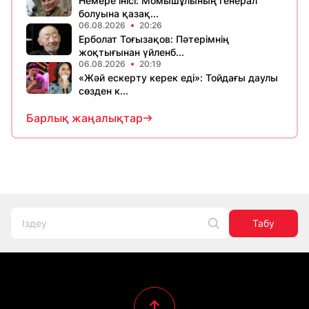
Немере інісі: Момышұлының генерал
болуына қазақ...
06.08.2026
20:26
Ерболат Тоғызақов: Пәтерімнің
жоқтығынан үйленб...
06.08.2026
20:19
«Жәй ескерту керек еді»: Тойдағы даулы
сөзден к...
Барлық жаңалықтар
Табу