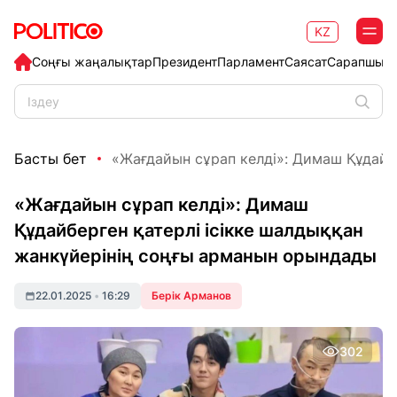
KZ
Соңғы жаңалықтар
Президент
Парламент
Саясат
Сарапшыл
Басты бет
«Жағдайын сұрап келді»: Димаш Құдайбе
«Жағдайын сұрап келді»: Димаш
Құдайберген қатерлі ісікке шалдыққан
жанкүйерінің соңғы арманын орындады
22.01.2025
•
16:29
Берік Арманов
302