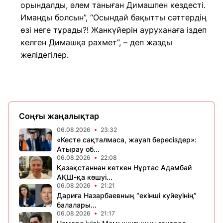
орындалды, әлем таныған Димашпен кездесті.
Иманды болсын”, “Осындай бақытты сәттердің
өзі неге тұрады?! Жанкүйерін ауруханаға іздеп
келген Димашқа рахмет”, – деп жазды
желідегілер.
Соңғы жаңалықтар
06.08.2026
23:32
«Кесте сақталмаса, жауап бересіздер»:
Атырау об...
06.08.2026
22:08
Қазақстаннан кеткен Нұртас Адамбай
АҚШ-қа көшуі...
06.08.2026
21:21
Дариға Назарбаевның “екінші куйеуінің”
балалары...
06.08.2026
21:17