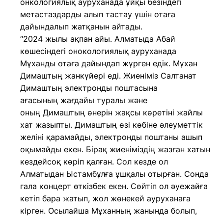
онкологиялық ауруханада ұйқы безіндегі
метастаздарды алып тастау үшін отаға
дайындалып жатқанын айтады.
“2024 жылы ақпан айы. Алматыда Абай
көшесіндегі онокологиялық ауруханада
Мұханды отаға дайындап жүрген едік. Мұхан
Димаштың жанкүйері еді. Жиеніміз Салтанат
Димаштың электронды поштасына
ағасының жағдайы туралы және
оның Димаштың өнерін жақсы көретіні жайлы
хат жазыпты. Димаштың өзі көбіне әлеуметтік
желіні қарамайды, электронды поштаны ашып
оқымайды екен. Бірақ жиеніміздің жазған хатын
кездейсоқ көріп қалған. Сол кезде ол
Алматыдан Ыстамбұлға ұшқалы отырған. Сонда
гала концерт өткізбек екен. Сөйтіп ол әуежайға
кетіп бара жатып, жол жөнекей ауруханаға
кірген. Осылайша Мұханның жанында болып,