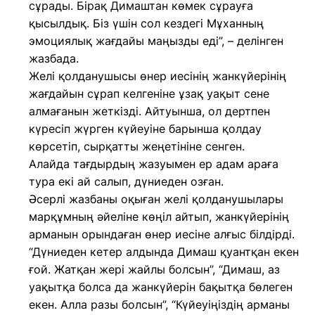
сұрады. Бірақ Димаштан көмек сұрауға
қысылдық. Біз үшін сол кездегі Мұханның
эмоциялық жағдайы маңызды еді”, – делінген
жазбада.
Желі қолданушысы өнер иесінің жанкүйерінің
жағдайын сұрап келгеніне ұзақ уақыт сене
алмағанын жеткізді. Айтуынша, ол дертпен
күресіп жүрген күйеуіне барынша қолдау
көрсетіп, сырқатты жеңетініне сенген.
Алайда тағдырдың жазуымен ер адам араға
тура екі ай салып, дүниеден озған.
Әсерлі жазбаны оқыған желі қолданушылары
марқұмның әйеліне көңіл айтып, жанкүйерінің
арманын орындаған өнер иесіне алғыс білдірді.
“Дүниеден кетер алдында Димаш қуантқан екен
ғой. Жатқан жері жайлы болсын”, “Димаш, аз
уақытқа болса да жанкүйерін бақытқа бөлеген
екен. Алла разы болсын”, “Күйеуіңіздің арманы