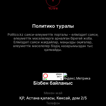
Үстіге
Политико туралы
Politico.kz саяси-әлеуметтік порталы – еліміздегі саяси,
әлеуметтік мәселелерге арналған бірегей жоба.
Еліміздегі саяси жағдайлар, маңызды оқиғалар,
әлеуметтік мәселелер біздің назарымыздан тыс
қалмайды.
Бізбен байланыс
Мекен-жай
ҚР, Астана қаласы, Көксай, дом 2/5
Телефон