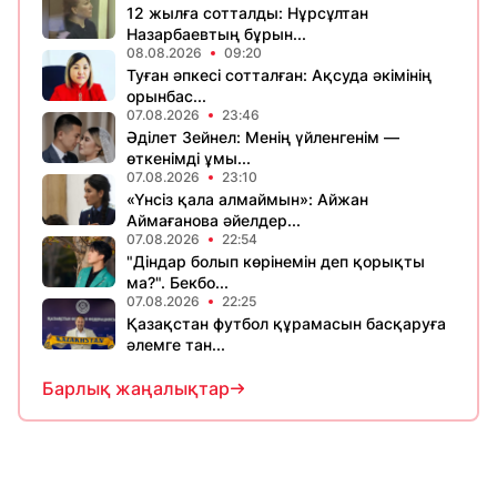
12 жылға сотталды: Нұрсұлтан
Назарбаевтың бұрын...
08.08.2026
09:20
Туған әпкесі сотталған: Ақсуда әкімінің
орынбас...
07.08.2026
23:46
Әділет Зейнел: Менің үйленгенім —
өткенімді ұмы...
07.08.2026
23:10
«Үнсіз қала алмаймын»: Айжан
Аймағанова әйелдер...
07.08.2026
22:54
"Діндар болып көрінемін деп қорықты
ма?". Бекбо...
07.08.2026
22:25
Қазақстан футбол құрамасын басқаруға
әлемге тан...
Барлық жаңалықтар