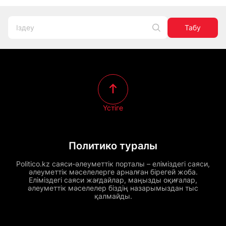
Табу
Үстіге
Политико туралы
Politico.kz саяси-әлеуметтік порталы – еліміздегі саяси,
әлеуметтік мәселелерге арналған бірегей жоба.
Еліміздегі саяси жағдайлар, маңызды оқиғалар,
әлеуметтік мәселелер біздің назарымыздан тыс
қалмайды.