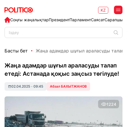
KZ
Соңғы жаңалықтар
Президент
Парламент
Саясат
Сарапшыл
Басты бет
Жаңа адамдар шұғыл араласуды талап ет
Жаңа адамдар шұғыл араласуды талап
етеді: Астанада қоқыс заңсыз төгілуде!
02.04.2025
•
09:45
Абзал БАХЫТЖАНОВ
1224