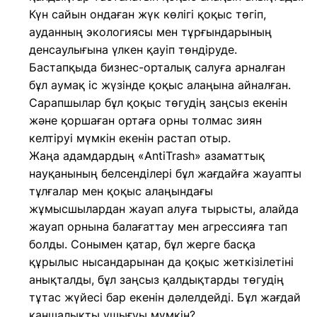
Күн сайын ондаған жүк көлігі қоқыс төгіп,
ауданның экологиясы мен тұрғындарының
денсаулығына үлкен қауіп төндіруде.
Бастапқыда бизнес-орталық салуға арналған
бұл аумақ іс жүзінде қоқыс алаңына айналған.
Сарапшылар бұл қоқыс төгудің заңсыз екенін
және қоршаған ортаға орны толмас зиян
келтіруі мүмкін екенін растап отыр.
Жаңа адамдардың «AntiTrash» азаматтық
науқанының белсенділері бұл жағдайға жауапты
тұлғалар мен қоқыс алаңындағы
жұмысшылардан жауап алуға тырысты, алайда
жауап орнына балағаттау мен агрессияға тап
болды. Сонымен қатар, бұл жерге басқа
құрылыс нысандарынан да қоқыс жеткізілетіні
анықталды, бұл заңсыз қалдықтарды төгудің
тұтас жүйесі бар екенін дәлелдейді. Бұл жағдай
қаншалықты ушығуы мүмкін?