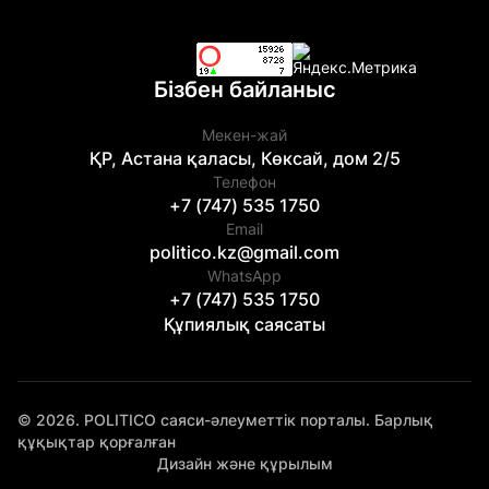
Бізбен байланыс
Мекен-жай
ҚР, Астана қаласы, Көксай, дом 2/5
Телефон
+7 (747) 535 1750
Email
politico.kz@gmail.com
WhatsApp
+7 (747) 535 1750
Құпиялық саясаты
© 2026. POLITICO саяси-әлеуметтік порталы. Барлық
құқықтар қорғалған
Дизайн және құрылым