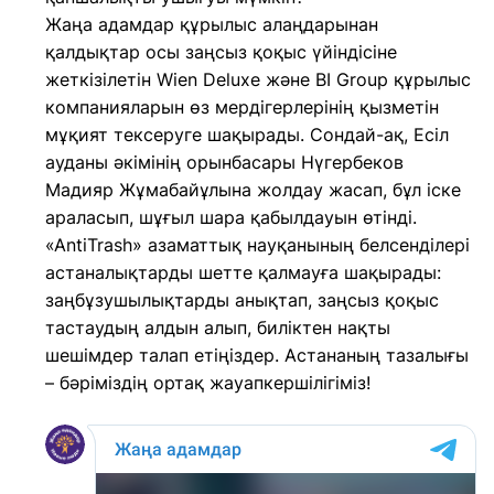
Жаңа адамдар құрылыс алаңдарынан
қалдықтар осы заңсыз қоқыс үйіндісіне
жеткізілетін Wien Deluxe және BI Group құрылыс
компанияларын өз мердігерлерінің қызметін
мұқият тексеруге шақырады. Сондай-ақ, Есіл
ауданы әкімінің орынбасары Нүгербеков
Мадияр Жұмабайұлына жолдау жасап, бұл іске
араласып, шұғыл шара қабылдауын өтінді.
«AntiTrash» азаматтық науқанының белсенділері
астаналықтарды шетте қалмауға шақырады:
заңбұзушылықтарды анықтап, заңсыз қоқыс
тастаудың алдын алып, биліктен нақты
шешімдер талап етіңіздер. Астананың тазалығы
– бәріміздің ортақ жауапкершілігіміз!