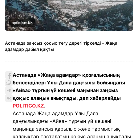
optimism.kz
Астанада заңсыз қоқыс төгу дерегі тіркелді – Жаңа
адамдар дабыл қақты
Астанада «Жаңа адамдар» қозғалысының
белсенділері Ұлы Дала даңғылы бойындағы
«Айва» тұрғын үй кешені маңынан заңсыз
қоқыс алаңын анықтады, деп хабарлайды
POLITICO.KZ
.
Астанада Жаңа адамдар Ұлы Дала
даңғылындағы «Айва» тұрғын үй кешені
маңында заңсыз құрылыс және тұрмыстық
қалдықтар тасталатын қоқыс алаңын анықтады.