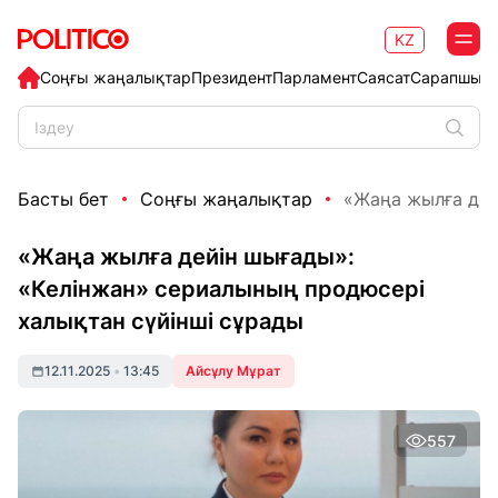
KZ
Соңғы жаңалықтар
Президент
Парламент
Саясат
Сарапшыл
Басты бет
Соңғы жаңалықтар
«Жаңа жылға дей
«Жаңа жылға дейін шығады»:
«Келінжан» сериалының продюсері
халықтан сүйінші сұрады
12.11.2025
•
13:45
Айсұлу Мұрат
557