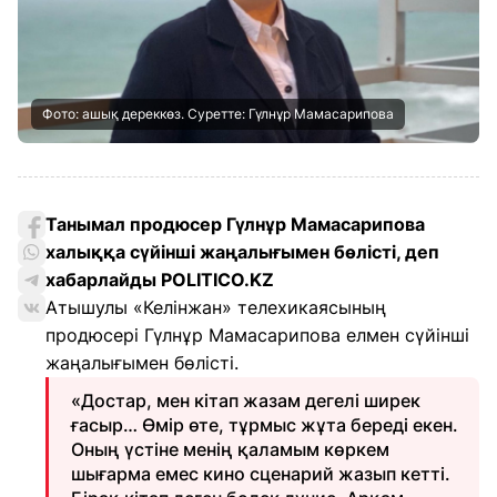
Фото: ашық дереккөз. Суретте: Гүлнұр Мамасарипова
Танымал продюсер Гүлнұр Мамасарипова
халыққа сүйінші жаңалығымен бөлісті, деп
хабарлайды POLITICO.KZ
Атышулы «Келінжан» телехикаясының
продюсері Гүлнұр Мамасарипова елмен сүйінші
жаңалығымен бөлісті.
«Достар, мен кітап жазам дегелі ширек
ғасыр… Өмір өте, тұрмыс жұта береді екен.
Оның үстіне менің қаламым көркем
шығарма емес кино сценарий жазып кетті.