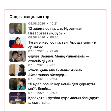
Соңғы жаңалықтар
08.08.2026
10:21
12 жылға сотталды: Нұрсұлтан
Назарбаевтың бұрын...
08.08.2026
09:20
Туған әпкесі сотталған: Ақсуда әкімінің
орынбас...
07.08.2026
23:46
Әділет Зейнел: Менің үйленгенім —
өткенімді ұмы...
07.08.2026
23:10
«Үнсіз қала алмаймын»: Айжан
Аймағанова әйелдер...
07.08.2026
22:54
"Діндар болып көрінемін деп қорықты
ма?". Бекбо...
07.08.2026
22:25
Қазақстан футбол құрамасын басқаруға
әлемге тан...