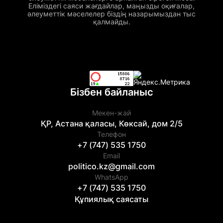
Еліміздегі саяси жағдайлар, маңызды оқиғалар,
әлеуметтік мәселелер біздің назарымыздан тыс
қалмайды.
Бізбен байланыс
Мекен-жай
ҚР, Астана қаласы, Көксай, дом 2/5
Телефон
+7 (747) 535 1750
Email
politico.kz@gmail.com
WhatsApp
+7 (747) 535 1750
Құпиялық саясаты