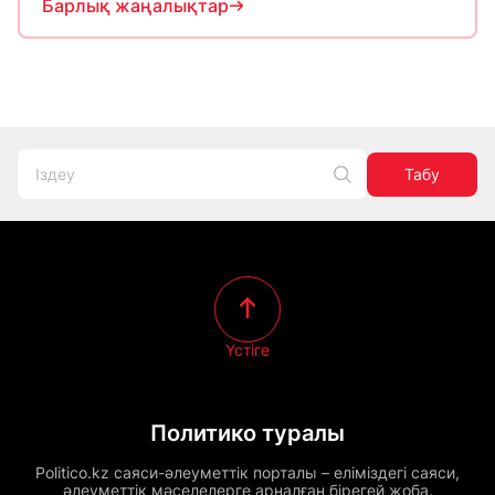
Барлық жаңалықтар
Табу
Үстіге
Политико туралы
Politico.kz саяси-әлеуметтік порталы – еліміздегі саяси,
әлеуметтік мәселелерге арналған бірегей жоба.