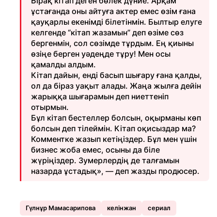
Бірақ кітап деген бөлек дүние. Арқам
ұстағанда оны айтуға актер емес өзім ғана
қауқарлы екенімді білетінмін. Былтыр елуге
келгенде “кітап жазамын” деп өзіме сөз
бергенмін, сол сөзімде тұрдым. Ең қиыны
өзіңе берген уәдеңде тұру! Мен осы
қамалды алдым.
Кітап дайын, енді басып шығару ғана қалды,
ол да біраз уақыт алады. Жаңа жылға дейін
жарыққа шығарамын деп ниеттеніп
отырмын.
Бұл кітап бестеллер болсын, оқырманы көп
болсын деп тілеймін. Кітап оқисыздар ма?
Комментке жазып кетіңіздер. Бұл мен үшін
бизнес жоба емес, осыны да біле
жүріңіздер. Зумерлердің де талғамын
назарда ұстадық», — деп жазды продюсер.
Гүлнұр Мамасарипова
келінжан
сериал