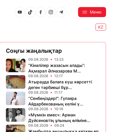
Меню
KZ
Соңғы жаңалықтар
09.08.2026
13:23
“Кінәлілер жазасын алады”:
Ақмарал Әлназарова М...
09.08.2026
12:17
Атырауда балаға күш көрсетті
деген тәрбиеші бұр...
09.08.2026
11:17
“Сенбеңіздер!”: Гүлзира
Айдарбекованың келіні ү...
09.08.2026
10:16
«Мүмкін емес»: Арман
Дүйсеновтің ұлының өліміне...
09.08.2026
09:24
Жамбылда аңшылыққа кеткен ер