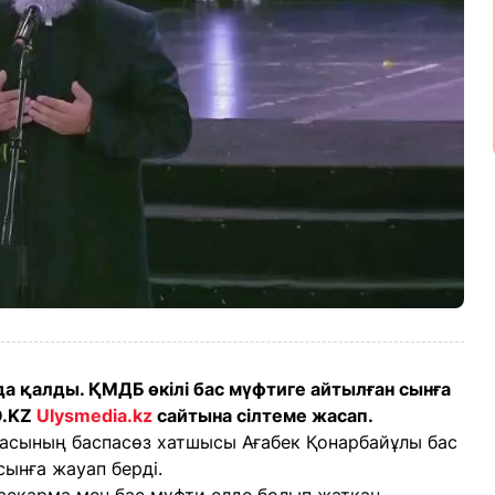
а қалды. ҚМДБ өкілі бас мүфтиге айтылған сынға
O.KZ
Ulysmedia.kz
сайтына сілтеме жасап.
асының баспасөз хатшысы Ағабек Қонарбайұлы бас
ынға жауап берді.