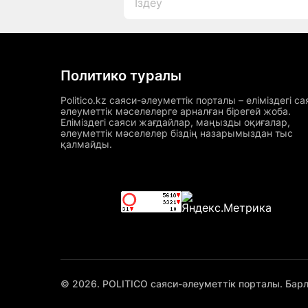
Политико туралы
Politico.kz саяси-әлеуметтік порталы – еліміздегі са
әлеуметтік мәселелерге арналған бірегей жоба.
Еліміздегі саяси жағдайлар, маңызды оқиғалар,
әлеуметтік мәселелер біздің назарымыздан тыс
қалмайды.
© 2026. POLITICO саяси-әлеуметтік порталы. Бар