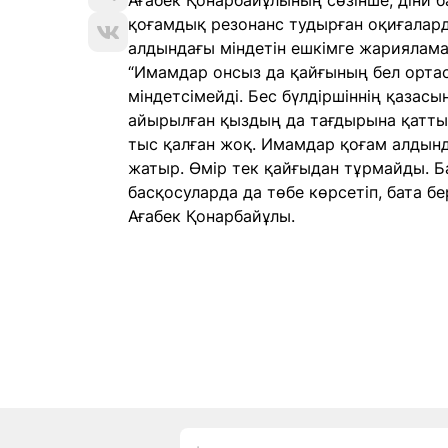
Ағабек Қонарбайұлының сөзінше, діни 
қоғамдық резонанс тудырған оқиғалар
алдындағы міндетін ешкімге жариялама
“Имамдар онсыз да қайғының бел ортасы
міндетсімейді. Бес бүлдіршіннің қазасын
айырылған қыздың да тағдырына қатты 
тыс қалған жоқ. Имамдар қоғам алдынд
жатыр. Өмір тек қайғыдан тұрмайды. Б
басқосуларда да төбе көрсетіп, бата бе
Ағабек Қонарбайұлы.