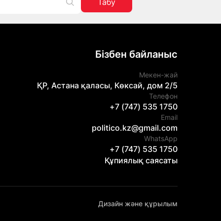
Табу
Бізбен байланыс
Мекен-жай
ҚР, Астана қаласы, Көксай, дом 2/5
Телефон
+7 (747) 535 1750
Email
politico.kz@gmail.com
WhatsApp
+7 (747) 535 1750
Құпиялық саясаты
Дизайн және құрылым