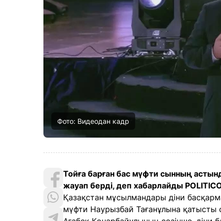
Фото: Видеодан кадр
Тойға барған бас мүфти сынның астынд
жауап берді, деп хабарлайды POLITIC
Қазақстан мұсылмандары діни басқарм
мүфти Наурызбай Тағанұлына қатысты с