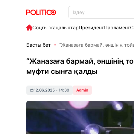
Соңғы жаңалықтар
Президент
Парламент
С
Басты бет
“Жаназаға бармай, әншінің тойы
“Жаназаға бармай, әншінің то
мүфти сынға қалды
12.06.2025
•
14:30
Admin