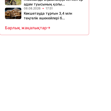
адам туысының қолы...
08.08.2026
17:51
Көкшетауда тұрғын 3,4 млн
теңгелік әшекейлері б...
Барлық жаңалықтар