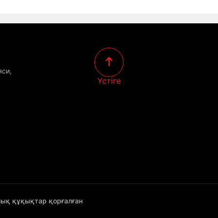
яси,
Үстіге
лық құқықтар қорғалған