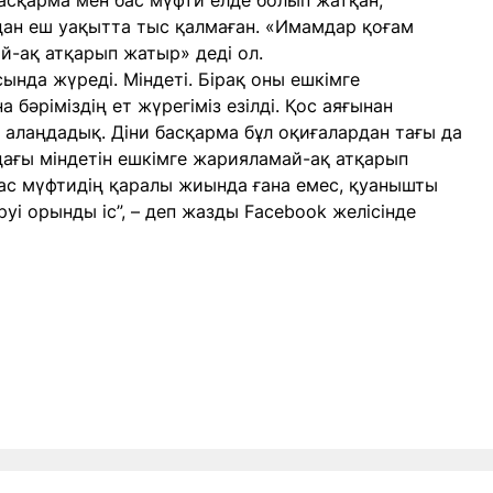
басқарма мен бас мүфти елде болып жатқан,
дан еш уақытта тыс қалмаған. «Имамдар қоғам
й-ақ атқарып жатыр» деді ол.
нда жүреді. Міндеті. Бірақ оны ешкімге
а бәріміздің ет жүрегіміз езілді. Қос аяғынан
алаңдадық. Діни басқарма бұл оқиғалардан тағы да
ағы міндетін ешкімге жарияламай-ақ атқарып
ас мүфтидің қаралы жиында ғана емес, қуанышты
руі орынды іс”, – деп жазды Facebook желісінде