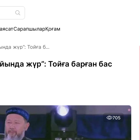
аясат
Сарапшылар
Қоғам
нда жүр”: Тойға б...
йында жүр”: Тойға барған бас
705