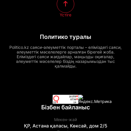
Үстіге
Политико туралы
Politico.kz саяси-әлеуметтік порталы – еліміздегі саяси,
әлеуметтік мәселелерге арналған бірегей жоба.
Еліміздегі саяси жағдайлар, маңызды оқиғалар,
әлеуметтік мәселелер біздің назарымыздан тыс
қалмайды.
Бізбен байланыс
Мекен-жай
ҚР, Астана қаласы, Көксай, дом 2/5