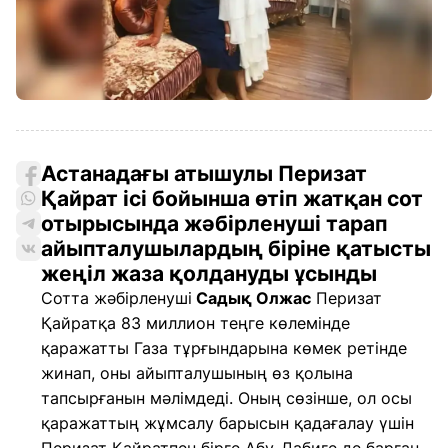
Астанадағы атышулы Перизат
Қайрат ісі бойынша өтіп жатқан сот
отырысында жәбірленуші тарап
айыпталушылардың біріне қатысты
жеңіл жаза қолдануды ұсынды
Сотта жәбірленуші
Садық Олжас
Перизат
Қайратқа 83 миллион теңге көлемінде
қаражатты Газа тұрғындарына көмек ретінде
жинап, оны айыпталушының өз қолына
тапсырғанын мәлімдеді. Оның сөзінше, ол осы
қаражаттың жұмсалу барысын қадағалау үшін