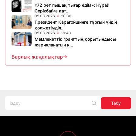
«72 рет пышақ тығар едім»: Нұрай
Серікбайға қат...
05.08.2026
20:36
Президент Қарағойшинге тұрғын үйдің
қолжетімділ...
05.08.2026
19:43
Мемлекеттік гранттың қорытындысы
жарияланатын к...
Барлық жаңалықтар
Табу