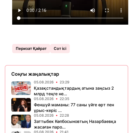
Перизат Қaйрат
Сот ісі
Соңғы жаңалықтар
05.08.2026
23:29
Қазақстандықтардың атына заңсыз 2
млрд теңге не...
05.08.2026
22:35
Феншуй маманы: 77 саны үйге өрт пен
ұрыс-керіс ...
05.08.2026
22:28
Заттыбек Көпбосыновтың Назарбаевқа
жасаған паро...
05.08.2026
21:41