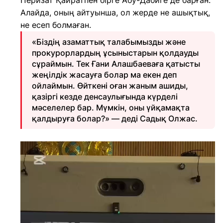
Перизат Қайратпен бірге Абу-Дабиге де барған.
Алайда, оның айтуынша, ол жерде не ашықтық,
не есеп болмаған.
«Біздің азаматтық талабымызды және
прокурорлардың ұсыныстарын қолдауды
сұраймын. Тек Ғани Алашбаеваға қатысты
жеңілдік жасауға болар ма екен деп
ойлаймын. Өйткені оған жаным ашиды,
қазіргі кезде денсаулығында күрделі
мәселелер бар. Мүмкін, оны үйқамақта
қалдыруға болар?» — деді Садық Олжас.