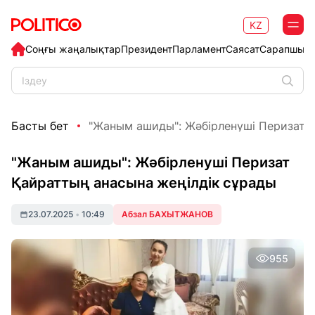
KZ
Соңғы жаңалықтар
Президент
Парламент
Саясат
Сарапшыл
Басты бет
"Жаным ашиды": Жәбірленуші Перизат Қ
"Жаным ашиды": Жәбірленуші Перизат
Қайраттың анасына жеңілдік сұрады
23.07.2025
•
10:49
Абзал БАХЫТЖАНОВ
955