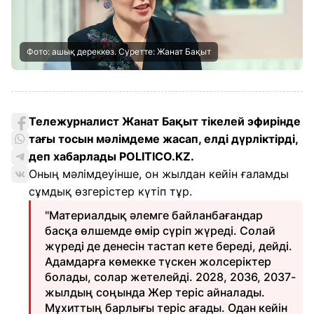
Фото: ашық дереккөз. Суретте: Жанат Бақыт
Тележурналист Жанат Бақыт тікелей эфирінде
тағы тосын мәлімдеме жасап, елді дүрліктірді,
деп хабарлады
POLITICO.KZ.
Оның мәлімдеуінше, он жылдан кейін ғаламды
сұмдық өзгерістер күтіп тұр.
"Материалдық әлемге байланбағандар
басқа өлшемде өмір сүріп жүреді. Солай
жүреді де денесін тастап кете береді, дейді.
Адамдарға көмекке түскен жолсеріктер
болады, солар жетелейді. 2028, 2036, 2037-
жылдың соңында Жер теріс айналады.
Мұхиттың барлығы теріс ағады. Одан кейін