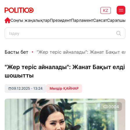
KZ
Соңғы жаңалықтар
Президент
Парламент
Саясат
Сарапшыл
Басты бет
"Жер теріс айналады": Жанат Бақыт ел
"Жер теріс айналады": Жанат Бақыт елді
шошытты
09.12.2025
•
13:24
Мөлдір ҚАЙНАР
3004