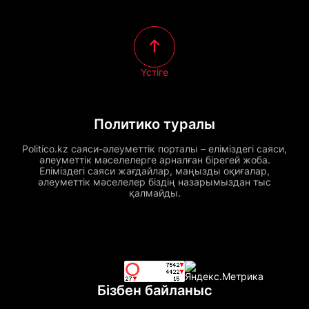
Үстіге
Политико туралы
Politico.kz саяси-әлеуметтік порталы – еліміздегі саяси,
әлеуметтік мәселелерге арналған бірегей жоба.
Еліміздегі саяси жағдайлар, маңызды оқиғалар,
әлеуметтік мәселелер біздің назарымыздан тыс
қалмайды.
Бізбен байланыс