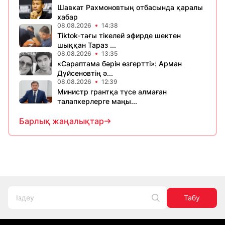
Шавкат Рахмоновтың отбасында қаралы
хабар
08.08.2026
14:38
Tiktok-тағы тікелей эфирде шектен
шыққан Тараз ...
08.08.2026
13:35
«Сараптама бәрін өзгертті»: Арман
Дүйсеновтің ә...
08.08.2026
12:39
Министр грантқа түсе алмаған
талапкерлерге маңы...
Барлық жаңалықтар
Табу