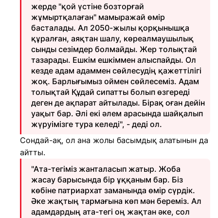
жерде "қой үстіне бозторғай
жұмыртқалаған" мамыражай өмір
басталады. Ал 2050-жылы қорқынышқа
құралған, аяқтан шалу, көреалмаушылық
сынды сезімдер болмайды. Жер толықтай
тазарады. Ешкім ешкіммен алыспайды. Ол
кезде адам адаммен сөйлесудің қажеттілігі
жоқ. Барлығымыз оймен сөйлесеміз. Адам
толықтай Құдай сипатты болып өзгереді
деген де ақпарат айтылады. Бірақ оған дейін
уақыт бар. Әлі екі әлем арасында шайқалып
жүруімізге тура келеді", - деді ол.
Сондай-ақ, ол ана жолы басымдық алатынын да
айтты.
"Ата-тегіміз жанталасып жатыр. Жоба
жасау барысында бір ұққаным бар. Біз
көбіне патриархат заманында өмір сүрдік.
Әке жақтың тармағына көп мән береміз. Ал
адамдардың ата-тегі оң жақтан әке, сол