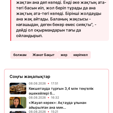
жақтан ана деп келеді. Енді әке жақтың ата-
тегі басын иіп, жол беріп тұрады да ана
жақтың ата-тегі келеді. Бірінші жолдауды
ана жақ айтады. Баланың жақсысы -
нағашыдан, деген бекер емес сияқты", -
дейді ол оқырмандарын тағы да
ойландырып.
болжам
Жанат Бақыт
жер
көріпкел
Соңғы жаңалықтар
08.08.2026
17:51
Көкшетауда тұрғын 3,4 млн теңгелік
әшекейлері б...
08.08.2026
16:32
«Жауап керек»: Ақтауда ұлынан
айырылған ана мин...
08.08.2026
15:21