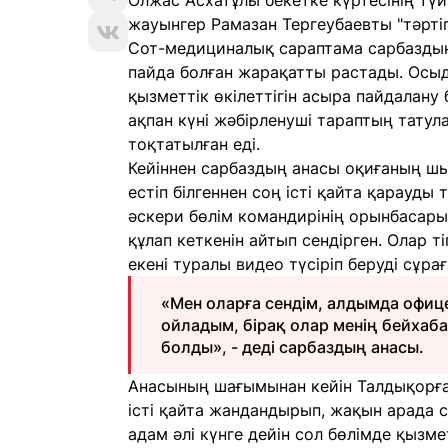
Олжас Асхатұлы бекетке күртесінің түй
жауынгер Рамазан Тергеубаевты "тәрті
Сот-медициналық сараптама сарбаздың
пайда болған жарақатты растады. Осыда
қызметтік өкілеттігін асыра пайдалану
ақпан күні жәбірленуші тараптың тату
тоқтатылған еді.
Кейіннен сарбаздың анасы оқиғаның шы
естіп білгеннен соң істі қайта қарауды
әскери бөлім командирінің орынбасары
құлап кеткенін айтып сендірген. Олар
екені туралы видео түсіріп беруді сұрағ
«Мен оларға сендім, алдымда офице
ойладым, бірақ олар менің бейха
болды», - деді сарбаздың анасы.
Анасының шағымынан кейін Талдықорғ
істі қайта жандандырып, жақын арада 
адам әлі күнге дейін сол бөлімде қызме