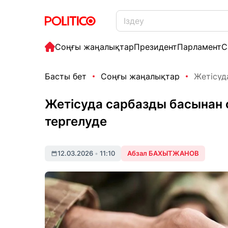
Соңғы жаңалықтар
Президент
Парламент
С
Басты бет
Соңғы жаңалықтар
Жетісуда
Жетісуда сарбазды басынан о
тергелуде
12.03.2026
•
11:10
Абзал БАХЫТЖАНОВ