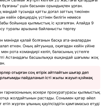
месін салмай жүгіріп келген 20 жастағы қатардағы
п бұзғаны" үшін басынан орындықпен ұрған.
 маңдай тұсында қатты доғал заттың тиюінен
н кейін офицердің үстінен билігін немесе
 бабы бойынша қылмыстық іс қозғалған. Алайда 9
ласу туралы арызына байланысты тергеу
н мәнінде қалай болғанын басқа ата-аналардан
 талап еткен. Оның айтуынша, оқиғадан кейін үйіне
 мен рота командирі келіп, баласының үстелге
 тіпті Астанадағы басшылыққа ешқандай шағымы жоқ
ан.
рлер отырған соң өтірік айтпайтын шығар деп
барлығымды пайдаланып істі жылы жауып қоймақ
ан гарнизонының әскери прокуратурасы қылмыстық
сотқа жолдайтынын растады. Сонымен қатар әйел
т етіп жүрген ұлының қауіпсіздігін қамтамасыз етуді