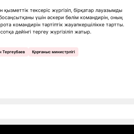
н қызметтік тексеріс жүргізіп, бірқатар лауазымды
босаңсытқаны үшін әскери бөлім командирін, оның
 рота командирін тәртіптік жауапкершілікке тартты.
сотқа дейінгі тергеу жүргізіліп жатыр.
н Тергеубаев
Қорғаныс министрлігі