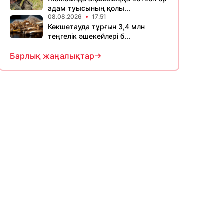
адам туысының қолы...
08.08.2026
17:51
Көкшетауда тұрғын 3,4 млн
теңгелік әшекейлері б...
Барлық жаңалықтар