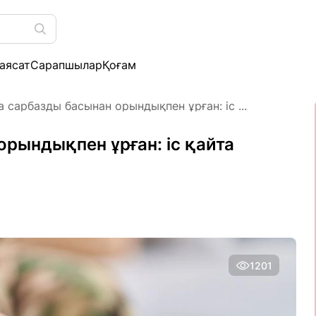
аясат
Сарапшылар
Қоғам
 сарбазды басынан орындықпен ұрған: іс ...
рындықпен ұрған: іс қайта
1201