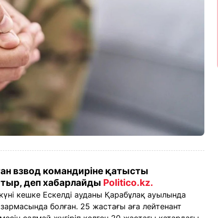
ан взвод командиріне қатысты
атыр, деп хабарлайды
Politico.kz.
 күні кешке Ескелді ауданы Қарабұлақ ауылында
азармасында болған. 25 жастағы аға лейтенант