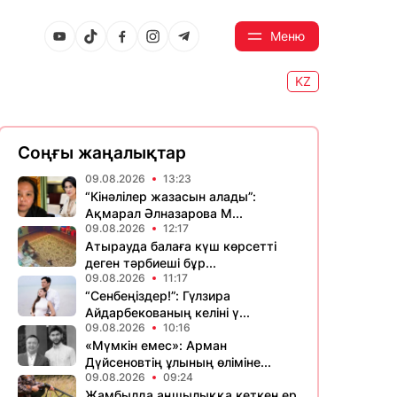
Меню
KZ
Соңғы жаңалықтар
09.08.2026
13:23
“Кінәлілер жазасын алады”:
Ақмарал Әлназарова М...
09.08.2026
12:17
Атырауда балаға күш көрсетті
деген тәрбиеші бұр...
09.08.2026
11:17
“Сенбеңіздер!”: Гүлзира
Айдарбекованың келіні ү...
09.08.2026
10:16
«Мүмкін емес»: Арман
Дүйсеновтің ұлының өліміне...
09.08.2026
09:24
Жамбылда аңшылыққа кеткен ер