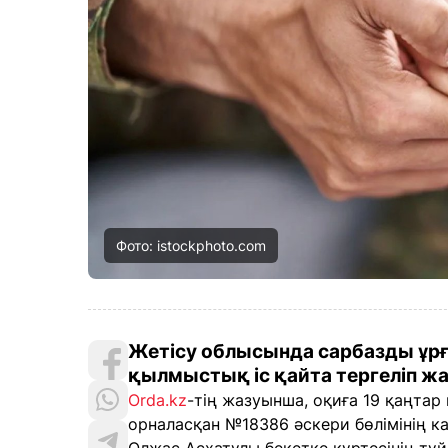
Фото: istockphoto.com
Жетісу облысында сарбазды ұрғ
қылмыстық іс қайта тергеліп ж
Orda.kz
-тің жазуынша, оқиға 19 қаңтар
орналасқан №18386 әскери бөлімінің к