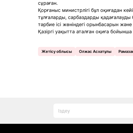
сұраған.
Қорғаныс министрлігі бұл оқиғадан кейі
тұлғаларды, сарбаздарды қадағалауды 
тәрбие ісі жөніндегі орынбасарын және
Қазіргі уақытта аталған оқиға бойынша 
Жетісу облысы
Олжас Асхатұлы
Рамаза