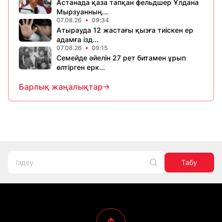
Астанада қаза тапқан фельдшер Ұлдана
Мырзуанның...
07.08.26
09:34
Атырауда 12 жастағы қызға тиіскен ер
адамға ізд...
07.08.26
09:15
Семейде әйелін 27 рет битамен ұрып
өлтірген ерк...
Барлық жаңалықтар
Табу