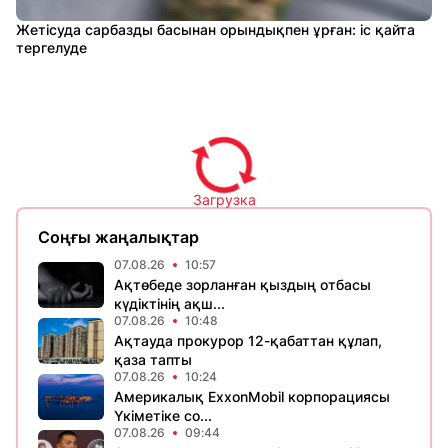
Жетісуда сарбазды басынан орындықпен ұрған: іс қайта
тергелуде
Загрузка
Соңғы жаңалықтар
07.08.26
10:57
Ақтөбеде зорланған қыздың отбасы
күдіктінің ақш...
07.08.26
10:48
Ақтауда прокурор 12-қабаттан құлап,
қаза тапты
07.08.26
10:24
Америкалық ExxonMobil корпорациясы
Үкіметіке со...
07.08.26
09:44