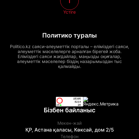
Үстіге
Политико туралы
Politico.kz саяси-әлеуметтік порталы – еліміздегі саяси,
әлеуметтік мәселелерге арналған бірегей жоба.
Еліміздегі саяси жағдайлар, маңызды оқиғалар,
әлеуметтік мәселелер біздің назарымыздан тыс
қалмайды.
Бізбен байланыс
Мекен-жай
ҚР, Астана қаласы, Көксай, дом 2/5
Телефон