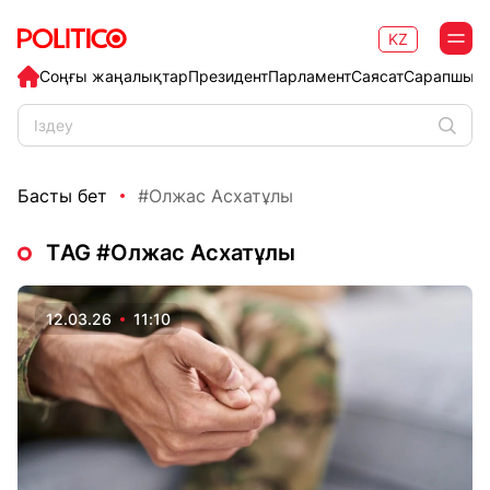
KZ
Соңғы жаңалықтар
Президент
Парламент
Саясат
Сарапшыл
Басты бет
#Олжас Асхатұлы
ТAG #Олжас Асхатұлы
12.03.26
11:10