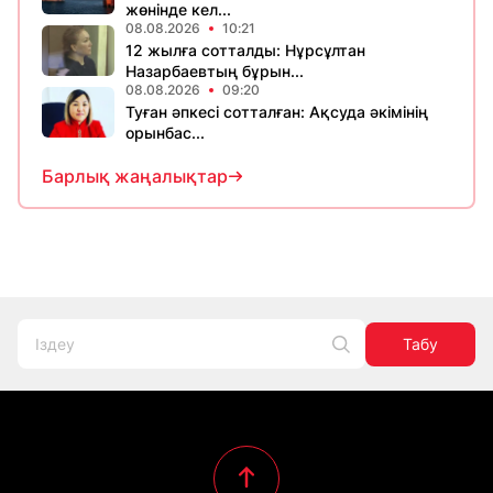
жөнінде кел...
08.08.2026
10:21
12 жылға сотталды: Нұрсұлтан
Назарбаевтың бұрын...
08.08.2026
09:20
Туған әпкесі сотталған: Ақсуда әкімінің
орынбас...
Барлық жаңалықтар
Табу