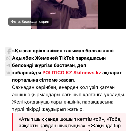
Фото: Видеодан скрин
«Қызыл өрік» әнімен танымал болған әнші
Ақылбек Жеменей TikTok парақшасын
белсенді жүргізе бастаған, деп
хабарлайды
POLITICO.KZ
Skifnews.kz
ақпарат
порталына сілтеме жасап.
Сахнадан көрінбей, өнерден қол үзіп қалған
әншіні оқырмандары сағынып қалғанға ұқсайды.
Желі қолданушылары әншінің парақшасына
түрлі пікірді жаудырып жатыр.
«Атып шыққанда шошып кеттім ғой», «Тоба,
аяқасты қайдан шықтыңыз», «Жақында бір