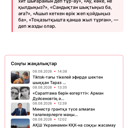
хит шығарайын деп тұр-ау», «Ау, көке, не
қылдыңыз?», «Сандықтан шықтыңыз ба,
аға?», «Ашып кеткен өрік жеп қойдыңыз
ба», «Тоңазытқышта қанша жыл тұрған», —
деп жазды олар.
Соңғы жаңалықтар
08.08.2026
14:38
Tiktok-тағы тікелей эфирде шектен
шыққан Тараз ...
08.08.2026
13:35
«Сараптама бәрін өзгертті»: Арман
Дүйсеновтің ә...
08.08.2026
12:39
Министр грантқа түсе алмаған
талапкерлерге маңы...
08.08.2026
12:02
АҚШ Украинамен КҚК-на соққы жасамау