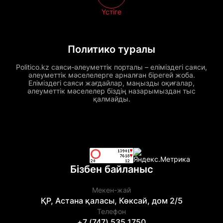
Үстіге
Политико туралы
Politico.kz саяси-әлеуметтік порталы – еліміздегі саяси,
әлеуметтік мәселелерге арналған бірегей жоба.
Еліміздегі саяси жағдайлар, маңызды оқиғалар,
әлеуметтік мәселелер біздің назарымыздан тыс
қалмайды.
Бізбен байланыс
Мекен-жай
ҚР, Астана қаласы, Көксай, дом 2/5
Телефон
+7 (747) 535 1750