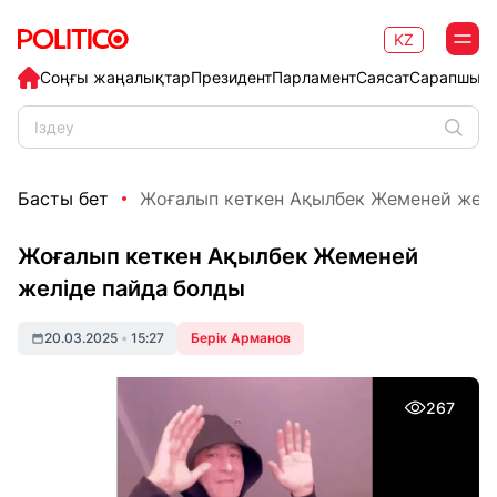
KZ
Соңғы жаңалықтар
Президент
Парламент
Саясат
Сарапшыл
Басты бет
Жоғалып кеткен Ақылбек Жеменей желі
Жоғалып кеткен Ақылбек Жеменей
желіде пайда болды
20.03.2025
•
15:27
Берік Арманов
267