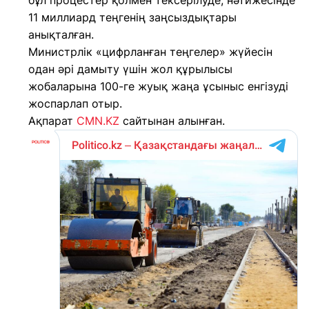
бұл процестер қолмен тексерілуде, нәтижесінде
11 миллиард теңгенің заңсыздықтары
анықталған.
Министрлік «цифрланған теңгелер» жүйесін
одан әрі дамыту үшін жол құрылысы
жобаларына 100-ге жуық жаңа ұсыныс енгізуді
жоспарлап отыр.
Ақпарат
CMN.KZ
сайтынан алынған.