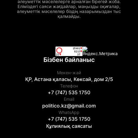
әлеуметтік мәселелерге арналған бірегей жоба.
Еліміздегі саяси жағдайлар, маңызды оқиғалар,
әлеуметтік мәселелер біздің назарымыздан тыс
қалмайды.
Бізбен байланыс
Мекен-жай
ҚР, Астана қаласы, Көксай, дом 2/5
Телефон
+7 (747) 535 1750
Email
politico.kz@gmail.com
WhatsApp
+7 (747) 535 1750
Құпиялық саясаты