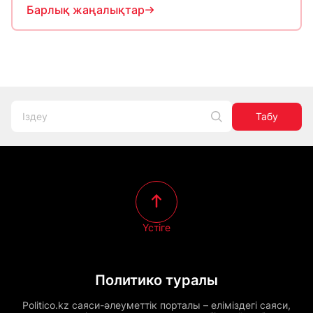
Барлық жаңалықтар
Табу
Үстіге
Политико туралы
Politico.kz саяси-әлеуметтік порталы – еліміздегі саяси,