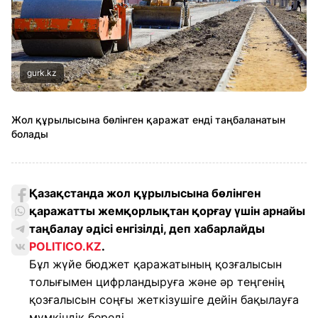
gurk.kz
Жол құрылысына бөлінген қаражат енді таңбаланатын
болады
Қазақстанда жол құрылысына бөлінген
қаражатты жемқорлықтан қорғау үшін арнайы
таңбалау әдісі енгізілді, деп хабарлайды
POLITICO.KZ
.
Бұл жүйе бюджет қаражатының қозғалысын
толығымен цифрландыруға және әр теңгенің
қозғалысын соңғы жеткізушіге дейін бақылауға
мүмкіндік береді.