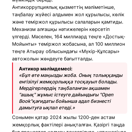
Антикоррупциялық қызметтің мәліметінше,
таңбалау жүйесі алдымен жол құрылысы, көлік
және теміржол құрылысы салаларын қамтиды.
Механизм алғашқы нәтижелерін көрсетіп
үлгерді. Мәселен, 164 миллиард теңге «Достық-
Мойынты» теміржол жобасына, ал 100 миллион
теңге Атырау облысындағы «Мүкір-Құлсары»
автожолын жөндеуге бағытталды.
Антикор мәлімдемесі:
«Бұл өте маңызды жоба. Оның толыққанды
енгізілуі жемқорлыққа тосқауыл болады.
Мердігерлердің таңбаланған ақшамен
"ашық" жұмыс істеуге дайындығы "Open
Book"қағидаты бойынша адал бизнесті
дамытуға ықпал етеді.»
Сонымен қатар 2024 жылы 1200-ден астам
жемқорлық фактілері анықталған. Қазіргі таңда