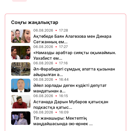
Соңғы жаңалықтар
06.08.2026
17:28
Ақтөбеде Баян Алагөзова мен Динара
Сәтжанның ем...
06.08.2026
17:27
«Намазды арабтар сияқты оқымаймын.
Уахабист ем...
06.08.2026
17:16
Әл-Фарабидегі сұмдық апатта қызынан
айырылған ә...
06.08.2026
16:44
Әйел зорлады деген күдікті депутат
мандатынан а...
06.08.2026
16:15
Астанада Дарын Мубаров қатысқан
подкастқа қатыс...
06.08.2026
16:09
Тіл жанашыры: Мектептің
маңдайшасында ою-өрнек ...