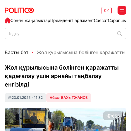
KZ
Соңғы жаңалықтар
Президент
Парламент
Саясат
Сарапшыл
Басты бет
Жол құрылысына бөлінген қаражатты қад
Жол құрылысына бөлінген қаражатты
қадағалау үшін арнайы таңбалау
енгізілді
23.01.2025
•
11:32
Абзал БАХЫТЖАНОВ
655