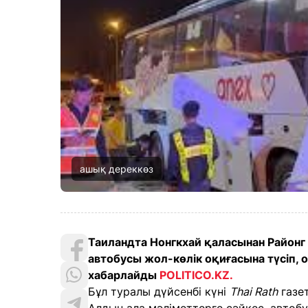
ашық дереккөз
Таиландта Нонгкхай қаласынан Район
автобусы жол-көлік оқиғасына түсіп, 
хабарлайды
POLITICO.KZ.
Бұл туралы дүйсенбі күні
Thai Rath
газе