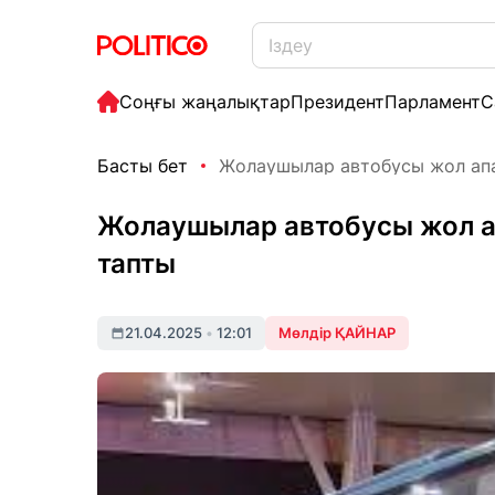
Соңғы жаңалықтар
Президент
Парламент
С
Басты бет
Жолаушылар автобусы жол апат
Жолаушылар автобусы жол ап
тапты
21.04.2025
•
12:01
Мөлдір ҚАЙНАР