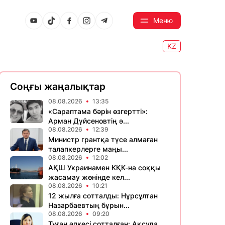
Меню
KZ
Соңғы жаңалықтар
08.08.2026
13:35
«Сараптама бәрін өзгертті»:
Арман Дүйсеновтің ә...
08.08.2026
12:39
Министр грантқа түсе алмаған
талапкерлерге маңы...
08.08.2026
12:02
АҚШ Украинамен КҚК-на соққы
жасамау жөнінде кел...
08.08.2026
10:21
12 жылға сотталды: Нұрсұлтан
Назарбаевтың бұрын...
08.08.2026
09:20
Туған әпкесі сотталған: Ақсуда