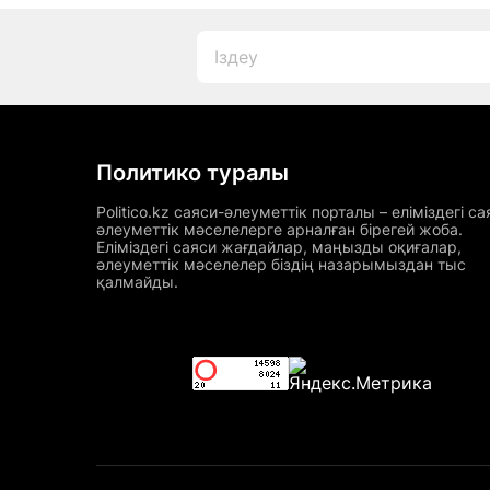
Политико туралы
Politico.kz саяси-әлеуметтік порталы – еліміздегі са
әлеуметтік мәселелерге арналған бірегей жоба.
Еліміздегі саяси жағдайлар, маңызды оқиғалар,
әлеуметтік мәселелер біздің назарымыздан тыс
қалмайды.