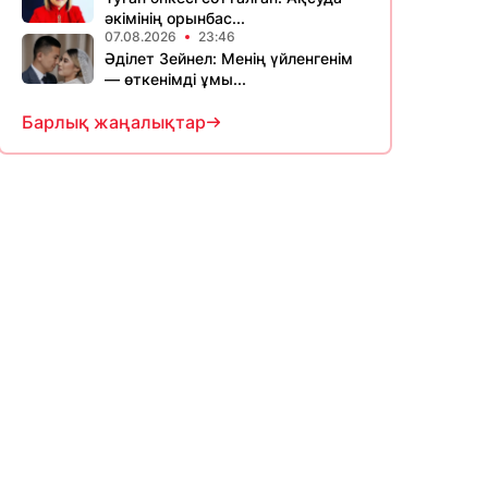
әкімінің орынбас...
07.08.2026
23:46
Әділет Зейнел: Менің үйленгенім
— өткенімді ұмы...
Барлық жаңалықтар