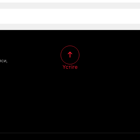
яси,
Үстіге