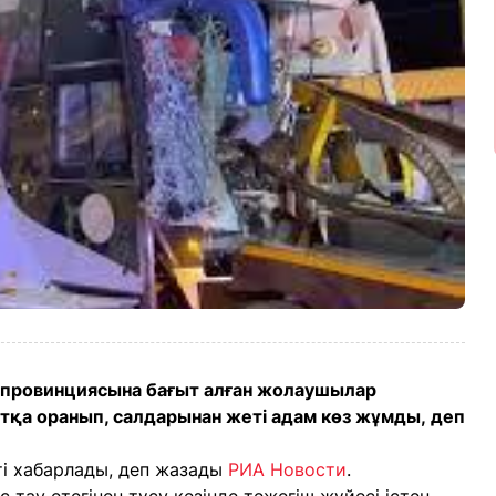
г провинциясына бағыт алған жолаушылар
отқа оранып, салдарынан жеті адам көз жұмды, деп
ті хабарлады, деп жазады
РИА Новости
.