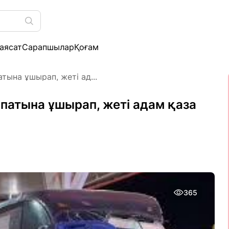
аясат
Сарапшылар
Қоғам
ына ұшырап, жеті ад...
атына ұшырап, жеті адам қаза
365