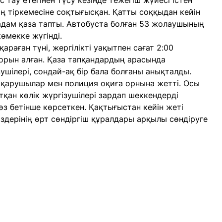
 тау етегінен түсу кезінде тежегіш жүйесі істен
ің тіркемесіне соқтығысқан. Қатты соққыдан кейін
 адам қаза тапты. Автобуста болған 53 жолаушының
өмекке жүгінді.
араған түні, жергілікті уақытпен сағат 2:00
орын алған. Қаза тапқандардың арасында
ушілері, сондай-ақ бір бала болғаны анықталды.
ұтқарушылар мен полиция оқиға орнына жетті. Осы
қан көлік жүргізушілері зардап шеккендерді
з бетінше көрсеткен. Қақтығыстан кейін жеті
өздерінің өрт сөндіргіш құралдары арқылы сөндіруге