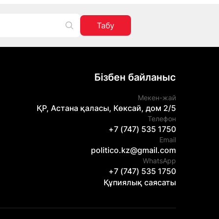
Табу
Бізбен байланыс
Мекен-жай
ҚР, Астана қаласы, Көксай, дом 2/5
Телефон
+7 (747) 535 1750
Email
politico.kz@gmail.com
WhatsApp
+7 (747) 535 1750
Құпиялық саясаты