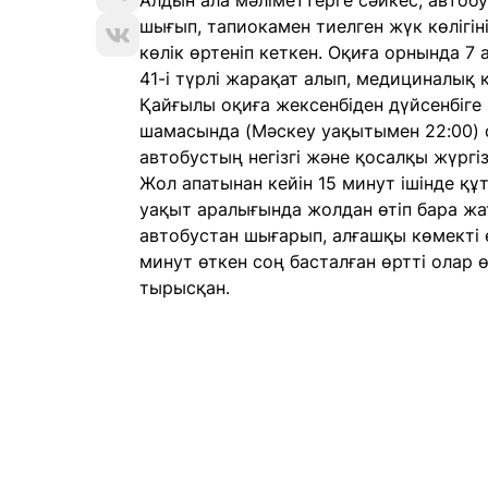
Алдын ала мәліметтерге сәйкес, автобус
шығып, тапиокамен тиелген жүк көлігін
көлік өртеніп кеткен. Оқиға орнында 7
41-і түрлі жарақат алып, медициналық к
Қайғылы оқиға жексенбіден дүйсенбіге қ
шамасында (Мәскеу уақытымен 22:00) 
автобустың негізгі және қосалқы жүргіз
Жол апатынан кейін 15 минут ішінде қ
уақыт аралығында жолдан өтіп бара жат
автобустан шығарып, алғашқы көмекті ө
минут өткен соң басталған өртті олар 
тырысқан.