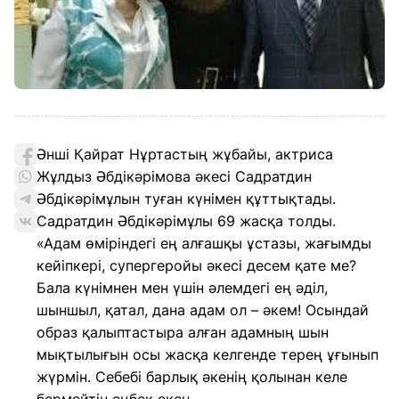
Әнші Қайрат Нұртастың жұбайы, актриса
Жұлдыз Әбдікәрімова әкесі Садратдин
Әбдікәрімұлын туған күнімен құттықтады.
Садратдин Әбдікәрімұлы 69 жасқа толды.
«Адам өміріндегі ең алғашқы ұстазы, жағымды
кейіпкері, супергеройы әкесі десем қате ме?
Бала күнімнен мен үшін әлемдегі ең әділ,
шыншыл, қатал, дана адам ол – әкем! Осындай
образ қалыптастыра алған адамның шын
мықтылығын осы жасқа келгенде терең ұғынып
жүрмін. Себебі барлық әкенің қолынан келе