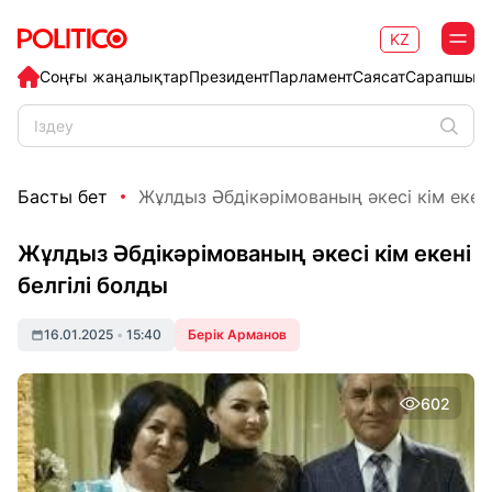
KZ
Соңғы жаңалықтар
Президент
Парламент
Саясат
Сарапшыл
Басты бет
Жұлдыз Әбдікәрімованың әкесі кім екені б
Жұлдыз Әбдікәрімованың әкесі кім екені
белгілі болды
16.01.2025
•
15:40
Берік Арманов
602