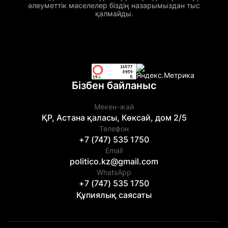
әлеуметтік мәселелер біздің назарымыздан тыс
қалмайды.
Бізбен байланыс
Мекен-жай
ҚР, Астана қаласы, Көксай, дом 2/5
Телефон
+7 (747) 535 1750
Email
politico.kz@gmail.com
WhatsApp
+7 (747) 535 1750
Құпиялық саясаты