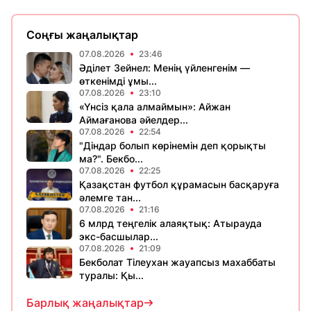
Соңғы жаңалықтар
07.08.2026
23:46
Әділет Зейнел: Менің үйленгенім —
өткенімді ұмы...
07.08.2026
23:10
«Үнсіз қала алмаймын»: Айжан
Аймағанова әйелдер...
07.08.2026
22:54
"Діндар болып көрінемін деп қорықты
ма?". Бекбо...
07.08.2026
22:25
Қазақстан футбол құрамасын басқаруға
әлемге тан...
07.08.2026
21:16
6 млрд теңгелік алаяқтық: Атырауда
экс-басшылар...
07.08.2026
21:09
Бекболат Тілеухан жауапсыз махаббаты
туралы: Қы...
Барлық жаңалықтар