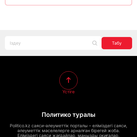
Табу
Үстіге
Политико туралы
Politico.kz саяси-әлеуметтік порталы – еліміздегі саяси,
әлеуметтік мәселелерге арналған бірегей жоба.
Еліміздегі саяси жағдайлар, маңызды оқиғалар,