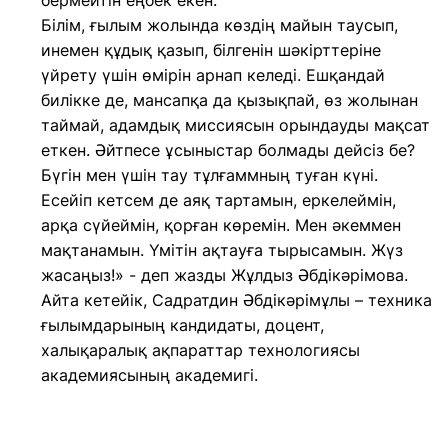
бермейтін еңбек екен.
Білім, ғылым жолында көздің майын таусып,
инемен құдық қазып, білгенін шәкірттеріне
үйрету үшін өмірін арнап келеді. Ешқандай
билікке де, мансапқа да қызықпай, өз жолынан
таймай, адамдық миссиясын орындауды мақсат
еткен. Әйтпесе ұсыныстар болмады дейсіз бе?
Бүгін мен үшін тау тұлғаммның туған күні.
Есейіп кетсем де аяқ тартамын, еркелеймін,
арқа сүйеймін, қорған көремін. Мен әкеммен
мақтанамын. Үмітін ақтауға тырысамын. Жүз
жасаңыз!» - деп жазды Жұлдыз Әбдікәрімова.
Айта кетейік, Садратдин Әбдікәрімұлы – техника
ғылымдарының кандидаты, доцент,
халықаралық ақпараттар технологиясы
академиясының академигі.