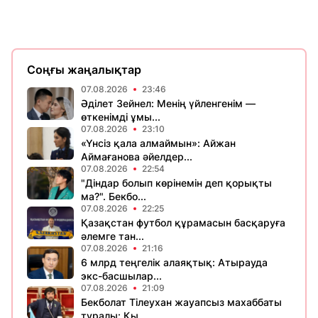
Соңғы жаңалықтар
07.08.2026
23:46
Әділет Зейнел: Менің үйленгенім —
өткенімді ұмы...
07.08.2026
23:10
«Үнсіз қала алмаймын»: Айжан
Аймағанова әйелдер...
07.08.2026
22:54
"Діндар болып көрінемін деп қорықты
ма?". Бекбо...
07.08.2026
22:25
Қазақстан футбол құрамасын басқаруға
әлемге тан...
07.08.2026
21:16
6 млрд теңгелік алаяқтық: Атырауда
экс-басшылар...
07.08.2026
21:09
Бекболат Тілеухан жауапсыз махаббаты
туралы: Қы...