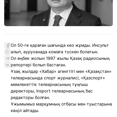
Ол 50-ге қараған шағында көз жұмды. Инсульт
алып, ауруханада комаға түскен болатын.
Ол еңбек жолын 1997 жылы Қазақ радиосының
репортері болып бастаған.
Ұзақ жылдар «Хабар» агенттігі мен «Қазақстан»
телеарнасында спорт журналисі, «Қазспорт»
мемлекеттік телеарнасының тұңғыш
директоры, Insport телеарнасының бас
редакторы болған.
Ұжымымыз марқұмның отбасы мен туыстарына
көңіл айтады.