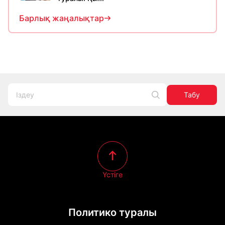
Барлық жаңалықтар
Табу
Үстіге
Политико туралы