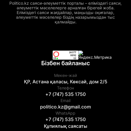
Politico.kz саяси-әлеуметтік порталы – еліміздегі саяси,
әлеуметтік мәселелерге арналған бірегей жоба.
Еліміздегі саяси жағдайлар, маңызды оқиғалар,
әлеуметтік мәселелер біздің назарымыздан тыс
қалмайды.
Бізбен байланыс
Мекен-жай
ҚР, Астана қаласы, Көксай, дом 2/5
Телефон
+7 (747) 535 1750
Email
politico.kz@gmail.com
WhatsApp
+7 (747) 535 1750
Құпиялық саясаты