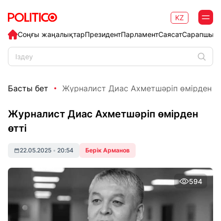
KZ
Соңғы жаңалықтар
Президент
Парламент
Саясат
Сарапшыл
Басты бет
Журналист Диас Ахметшәріп өмірден өт
Журналист Диас Ахметшәріп өмірден
өтті
22.05.2025
•
20:54
Берік Арманов
594