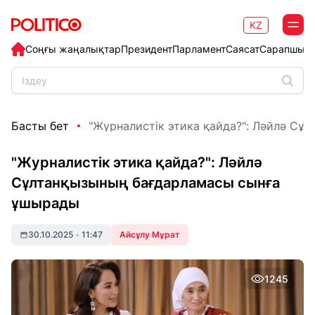
KZ
Соңғы жаңалықтар
Президент
Парламент
Саясат
Сарапшыл
Басты бет
"Журналистік этика қайда?": Ләйлә Сұл
"Журналистік этика қайда?": Ләйлә
Сұлтанқызының бағдарламасы сынға
ұшырады
30.10.2025
•
11:47
Айсұлу Мұрат
1245