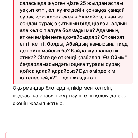
саласында жүргеніңізге 25 жылдан астам
уақыт өтті, әлі күнге дейін қонаққа қандай
сұрақ қою керек екенін білмейсіз, анаңыз
сондай сұрақ оқитынын білдіңіз ғой, алдын
ала келісіп алуға болмады ма? Адамның
өткен өмірін неге қозғайсыздар? Өткен зат
өтті, кетті, болды, Абайдың намысына тиеді
деп ойламайсыз ба? Қайда журналистік
этика? Сізге де өткенді қазбалап "Өз Ойым"
бағдарламасындағы оқиға туралы сұрақ
қойса қалай қарайсыз? Бұл өмірде кім
қателеспейді?", - деп жазды ол.
Оқырмандар блогердің пікірімен келісіп,
подкастқа анасын жүргізуші етіп қоюы да ерсі
екенін жазып жатыр.