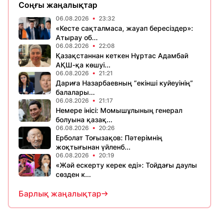
Соңғы жаңалықтар
06.08.2026
23:32
«Кесте сақталмаса, жауап бересіздер»:
Атырау об...
06.08.2026
22:08
Қазақстаннан кеткен Нұртас Адамбай
АҚШ-қа көшуі...
06.08.2026
21:21
Дариға Назарбаевның “екінші куйеуінің”
балалары...
06.08.2026
21:17
Немере інісі: Момышұлының генерал
болуына қазақ...
06.08.2026
20:26
Ерболат Тоғызақов: Пәтерімнің
жоқтығынан үйленб...
06.08.2026
20:19
«Жәй ескерту керек еді»: Тойдағы даулы
сөзден к...
Барлық жаңалықтар