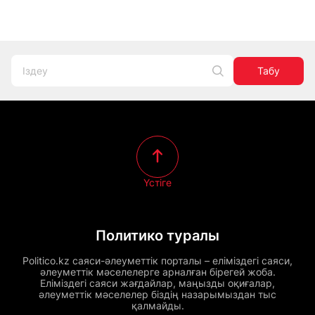
Табу
Үстіге
Политико туралы
Politico.kz саяси-әлеуметтік порталы – еліміздегі саяси,
әлеуметтік мәселелерге арналған бірегей жоба.
Еліміздегі саяси жағдайлар, маңызды оқиғалар,
әлеуметтік мәселелер біздің назарымыздан тыс
қалмайды.