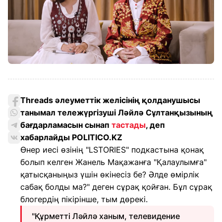
Threads әлеуметтік желісінің қолданушысы
танымал тележүргізуші Ләйлә Сұлтанқызының
бағдарламасын сынап
тастады
, деп
хабарлайды POLITICO.KZ
Өнер иесі өзінің "LSTORIES" подкастына қонақ
болып келген Жанель Мақажанға "Қалаулымға"
қатысқаныңыз үшін өкінесіз бе? Әлде өмірлік
сабақ болды ма?" деген сұрақ қойған. Бұл сұрақ
блогердің пікірінше, тым дөрекі.
"Құрметті Ләйлә ханым, телевидение