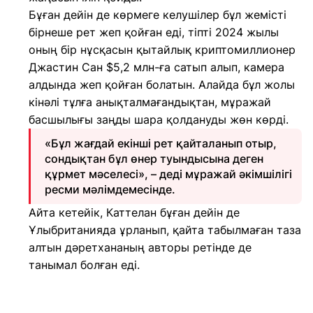
Бұған дейін де көрмеге келушілер бұл жемісті
бірнеше рет жеп қойған еді, тіпті 2024 жылы
оның бір нұсқасын қытайлық криптомиллионер
Джастин Сан $5,2 млн-ға сатып алып, камера
алдында жеп қойған болатын. Алайда бұл жолы
кінәлі тұлға анықталмағандықтан, мұражай
басшылығы заңды шара қолдануды жөн көрді.
«Бұл жағдай екінші рет қайталанып отыр,
сондықтан бұл өнер туындысына деген
құрмет мәселесі», – деді мұражай әкімшілігі
ресми мәлімдемесінде.
Айта кетейік, Каттелан бұған дейін де
Ұлыбританияда ұрланып, қайта табылмаған таза
алтын дәретхананың авторы ретінде де
танымал болған еді.