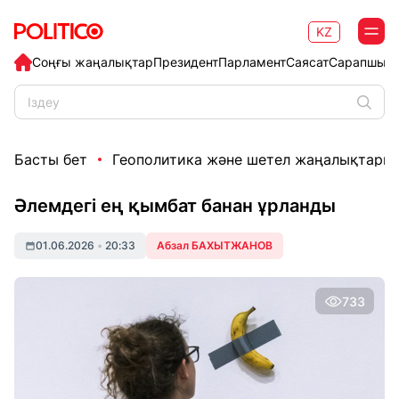
KZ
Соңғы жаңалықтар
Президент
Парламент
Саясат
Сарапшыл
Басты бет
Геополитика және шетел жаңалықтары
Әлемдегі ең қымбат банан ұрланды
01.06.2026
•
20:33
Абзал БАХЫТЖАНОВ
733