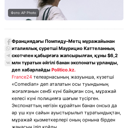
Фото: AP Photo
Франциядағы Помпиду–Метц мұражайынан
италиялық суретші Маурицио Каттеланның
скотчпен қабырғаға жапсырылған, құны $6,2
млн тұратын әйгілі банан экспонаты ұрланды,
деп хабарлайды
Politico.kz.
France24
телеарнасының жазуынша, күзетші
«Comedian» деп аталатын осы туындының
жоғалғанын сенбі күні байқаған соң, мұражай
келесі күні полицияға шағым түсірген.
Экспонаттың негізін құрайтын банан онсыз да
әр үш күн сайын ауыстырылып тұратындықтан,
мұражай қызметкерлері оның орнына бірден
жаңасын іліп қойды.