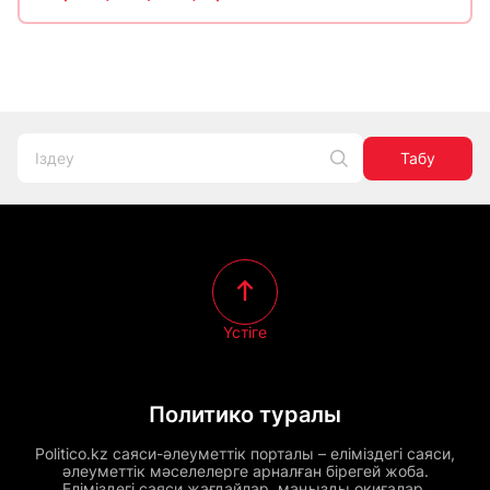
Табу
Үстіге
Политико туралы
Politico.kz саяси-әлеуметтік порталы – еліміздегі саяси,
әлеуметтік мәселелерге арналған бірегей жоба.
Еліміздегі саяси жағдайлар, маңызды оқиғалар,