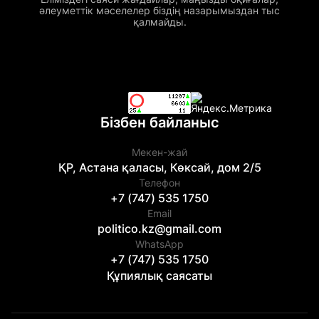
әлеуметтік мәселелер біздің назарымыздан тыс
қалмайды.
Бізбен байланыс
Мекен-жай
ҚР, Астана қаласы, Көксай, дом 2/5
Телефон
+7 (747) 535 1750
Email
politico.kz@gmail.com
WhatsApp
+7 (747) 535 1750
Құпиялық саясаты