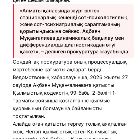
деген шешім шығарған.
«Алматы қаласында жүргізілген
стационарлық кешенді сот-психологиялық
және сот-психиатриялық сараптаманың
қорытындысына сәйкес, Ақбаян
Мұқанғалиева динамикалық бақылау мен
дифференциалды диагностикадан өтуі
қажет», – делінген прокуратура жауабында.
Сондай-ақ прокуратура оның процессуалдық
мәртебесіне қатысты ақпарат берді.
Ведомствоның хабарлауынша, 2026 жылғы 27
сәуірде Ақбаян Мұқанғалиеваға қатысты
Қылмыстық кодекстің 99-бабы 2-бөлігі 1-
тармағы бойынша қозғалған іс қылмыс
құрамының болмауына байланысты
тоқтатылған.
Алайда оған қатысты тергеу толық аяқталған
жоқ. Негізгі қылмыстық істен Қылмыстық