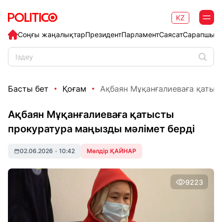
KZ
Соңғы жаңалықтар
Президент
Парламент
Саясат
Сарапшыл
Басты бет
Қоғам
Ақбаян Мұқанғалиеваға қатыст
Ақбаян Мұқанғалиеваға қатысты
прокуратура маңызды мәлімет берді
02.06.2026
•
10:42
Мөлдір ҚАЙНАР
9223