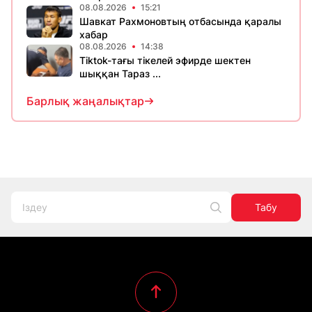
08.08.2026
15:21
Шавкат Рахмоновтың отбасында қаралы
хабар
08.08.2026
14:38
Tiktok-тағы тікелей эфирде шектен
шыққан Тараз ...
Барлық жаңалықтар
Табу