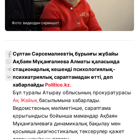
Фото: видеодан скриншот
Сұлтан Сәрсемалиевтің бұрынғы жұбайы
Ақбаян Мұқанғалиева Алматы қаласында
стационарлық кешенді психологиялық-
психиатриялық сараптамадан өтті, деп
хабарлайды
Politico.kz.
Бұл туралы Атырау облысының прокуратурасы
Ақ Жайық
басылымына хабарлады.
Ведомствоның мәліметінше, сараптама
қорытындысы бойынша мамандар Ақбаян
Мұқанғалиеваға динамикалық бақылау мен
қосымша диагностикалық тексерулер қажет