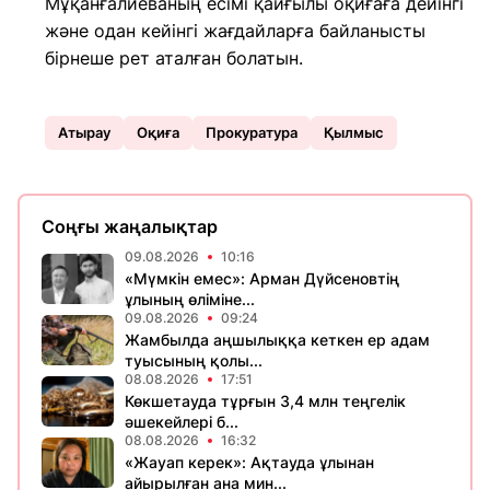
Мұқанғалиеваның есімі қайғылы оқиғаға дейінгі
және одан кейінгі жағдайларға байланысты
бірнеше рет аталған болатын.
Атырау
Оқиға
Прокуратура
Қылмыс
Соңғы жаңалықтар
09.08.2026
10:16
«Мүмкін емес»: Арман Дүйсеновтің
ұлының өліміне...
09.08.2026
09:24
Жамбылда аңшылыққа кеткен ер адам
туысының қолы...
08.08.2026
17:51
Көкшетауда тұрғын 3,4 млн теңгелік
әшекейлері б...
08.08.2026
16:32
«Жауап керек»: Ақтауда ұлынан
айырылған ана мин...