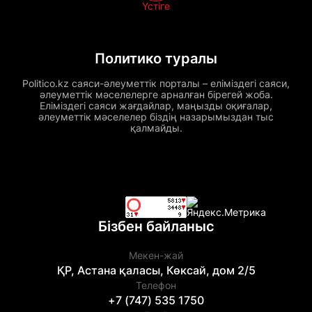
Үстіге
Политико туралы
Politico.kz саяси-әлеуметтік порталы – еліміздегі саяси,
әлеуметтік мәселелерге арналған бірегей жоба.
Еліміздегі саяси жағдайлар, маңызды оқиғалар,
әлеуметтік мәселелер біздің назарымыздан тыс
қалмайды.
Бізбен байланыс
Мекен-жай
ҚР, Астана қаласы, Көксай, дом 2/5
Телефон
+7 (747) 535 1750