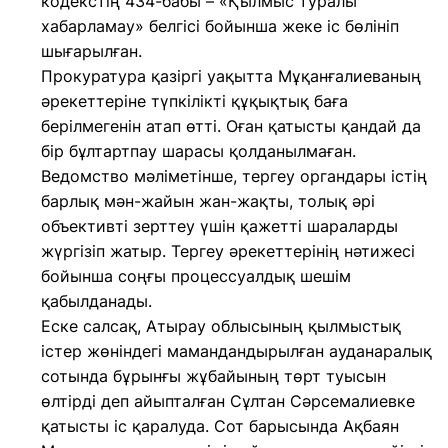
кодекстің 434-бабы – «Қылмыс туралы
хабарламау» белгісі бойынша жеке іс бөлініп
шығарылған.
Прокуратура қазіргі уақытта Мұқанғалиеваның
әрекеттеріне түпкілікті құқықтық баға
берілмегенін атап өтті. Оған қатысты қандай да
бір бұлтартпау шарасы қолданылмаған.
Ведомство мәліметінше, тергеу органдары істің
барлық мән-жайын жан-жақты, толық әрі
объективті зерттеу үшін қажетті шараларды
жүргізіп жатыр. Тергеу әрекеттерінің нәтижесі
бойынша соңғы процессуалдық шешім
қабылданады.
Еске салсақ, Атырау облысының қылмыстық
істер жөніндегі мамандандырылған ауданаралық
сотында бұрынғы жұбайының төрт туысын
өлтірді деп айыпталған Сұлтан Сәрсемалиевке
қатысты іс қаралуда. Сот барысында Ақбаян