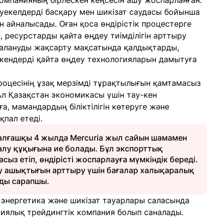
компанияның бірлескен кеңсесін ашу жоспарланған.
уекелдерді басқару мен шикізат саудасы бойынша
 айналысады. Оған қоса өндірістік процестерге
, ресурстарды қайта өңдеу тиімділігін арттыру
далануды жақсарту мақсатында қалдықтарды,
 кендерді қайта өңдеу технологияларын дамытуға
процесінің ұзақ мерзімді тұрақтылығын қамтамасыз
 Ал Қазақстан экономикасы үшін тау-кен
, мамандардың біліктілігін көтеруге және
қпал етеді.
 алғашқы 4 жылда Mercuria жыл сайын шамамен
алу құқығына ие болады. Бұл экспорттық
з етіп, өндірісті жоспарлауға мүмкіндік береді.
у ашықтығын арттыру үшін бағалар халықаралық
зды сарапшы.
td энергетика және шикізат тауарлары саласында
риялық трейдингтік компания болып саналады.