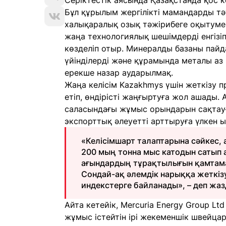
Серіктестік аясында Қазақстанда қос 
Бұл құрылым жергілікті мамандарды тә
халықаралық озық тәжірибеге оқытумен
жаңа технологиялық шешімдерді енгізіп
көзделіп отыр. Минералды базаны пай
үйінділерді және құрамында металы аз
ерекше назар аударылмақ.
Жаңа келісім Kazakhmys үшін жеткізу 
етіп, өндірісті жаңғыртуға жол ашады.
саласындағы жұмыс орындарын сақтауға
экспорттық әлеуетті арттыруға үлкен ы
«Келісімшарт талаптарына сәйкес,
200 мың тонна мыс катодын сатып 
ағындардың тұрақтылығын қамтамасы
Сондай-ақ әлемдік нарыққа жеткіз
индекстерге байланады», – деп жа
Айта кетейік, Mercuria Energy Group L
жұмыс істейтін ірі жекеменшік швейца