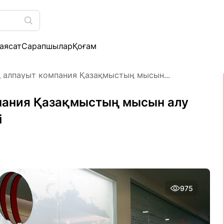
аясат
Сарапшылар
Қоғам
алпауыт компания Қазақмыстың мысын...
пания Қазақмыстың мысын алу
і
975