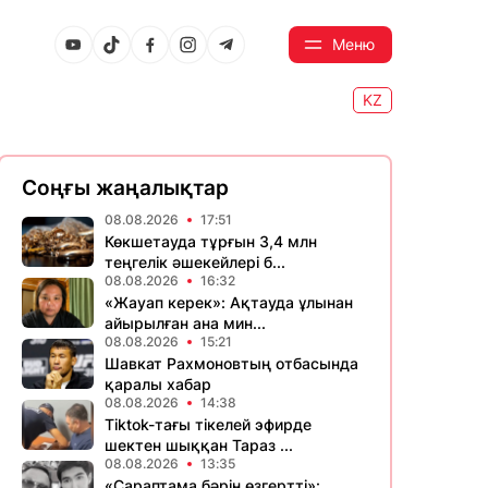
Меню
KZ
Соңғы жаңалықтар
08.08.2026
17:51
Көкшетауда тұрғын 3,4 млн
теңгелік әшекейлері б...
08.08.2026
16:32
«Жауап керек»: Ақтауда ұлынан
айырылған ана мин...
08.08.2026
15:21
Шавкат Рахмоновтың отбасында
қаралы хабар
08.08.2026
14:38
Tiktok-тағы тікелей эфирде
шектен шыққан Тараз ...
08.08.2026
13:35
«Сараптама бәрін өзгертті»: