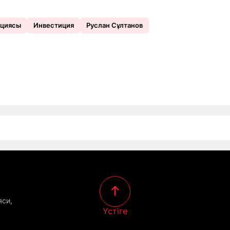
ациясы
Инвестиция
Руслан Сұлтанов
яси,
Үстіге