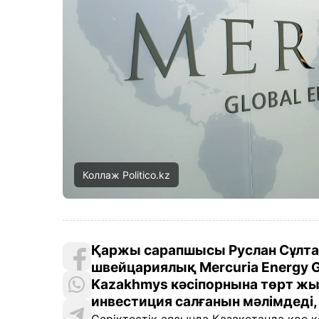
Коллаж Politico.kz
Қаржы сарапшысы Руслан Сұлтан
швейцариялық Mercuria Energy 
Kazakhmys кәсіпорнына төрт жы
инвестиция салғанын мәлімдеді