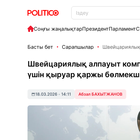
Соңғы жаңалықтар
Президент
Парламент
С
Басты бет
Сарапшылар
Швейцариялық 
Швейцариялық алпауыт ком
үшін қыруар қаржы бөлмекш
18.03.2026
•
14:11
Абзал БАХЫТЖАНОВ