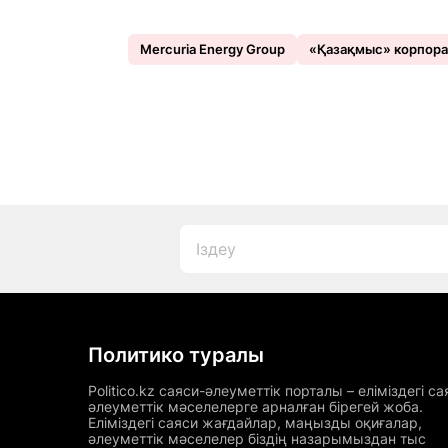
Mercuria Energy Group
«Қазақмыс» корпор
Политико туралы
Politico.kz саяси-әлеуметтік порталы – еліміздегі са
әлеуметтік мәселелерге арналған бірегей жоба.
Еліміздегі саяси жағдайлар, маңызды оқиғалар,
әлеуметтік мәселелер біздің назарымыздан тыс