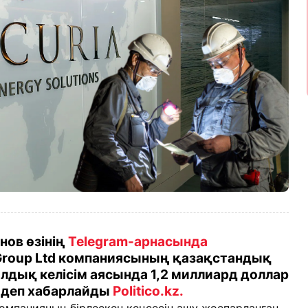
ов өзінің
Telegram-арнасында
Group Ltd компаниясының қазақстандық
лдық келісім аясында 1,2 миллиард доллар
, деп хабарлайды
Politico.kz.