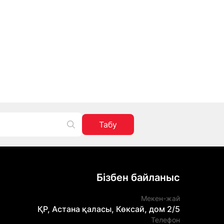
Табу
Бізбен байланыс
Мекен-жай
ҚР, Астана қаласы, Көксай, дом 2/5
Телефон