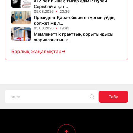
«72 рет пышақ тығар едім»: Нұрай
Серікбайға қат...
05.08.2026
20:36
Президент Қарағойшинге тұрғын үйдің
қолжетімділ...
05.08.2026
19:43
Мемлекеттік гранттың қорытындысы
жарияланатын к...
Барлық жаңалықтар
Табу