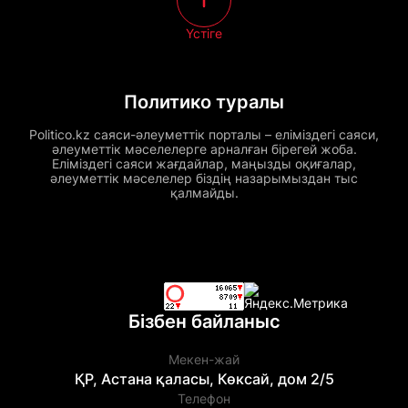
Үстіге
Политико туралы
Politico.kz саяси-әлеуметтік порталы – еліміздегі саяси,
әлеуметтік мәселелерге арналған бірегей жоба.
Еліміздегі саяси жағдайлар, маңызды оқиғалар,
әлеуметтік мәселелер біздің назарымыздан тыс
қалмайды.
Бізбен байланыс
Мекен-жай
ҚР, Астана қаласы, Көксай, дом 2/5
Телефон