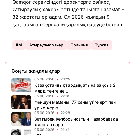
Qamqor сервисіндегі деректерге сәйкес,
«атыраулық хакер» ретінде танылған азамат –
32 жастағы ер адам. Ол 2026 жылдың 9
қаңтарынан бері халықаралық іздеуде болған.
ІІМ
Атыраулық хакер
Полиция
Түркия
Соңғы жаңалықтар
05.08.2026
23:29
Қазақстандықтардың атына заңсыз 2
млрд теңге не...
05.08.2026
22:35
Феншуй маманы: 77 саны үйге өрт пен
ұрыс-керіс ...
05.08.2026
22:28
Заттыбек Көпбосыновтың Назарбаевқа
жасаған паро...
05.08.2026
21:41