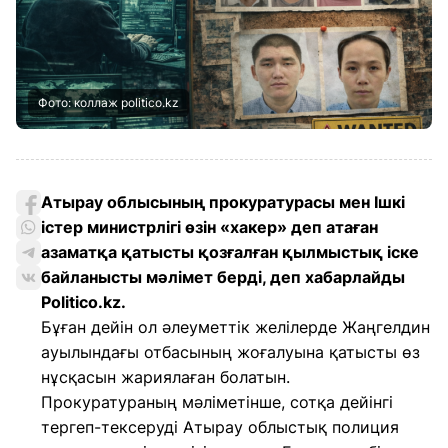
Фото: коллаж politico.kz
Атырау облысының прокуратурасы мен Ішкі
істер министрлігі өзін «хакер» деп атаған
азаматқа қатысты қозғалған қылмыстық іске
байланысты мәлімет берді, деп хабарлайды
Politico.kz.
Бұған дейін ол әлеуметтік желілерде Жаңгелдин
ауылындағы отбасының жоғалуына қатысты өз
нұсқасын жариялаған болатын.
Прокуратураның мәліметінше, сотқа дейінгі
тергеп-тексеруді Атырау облыстық полиция