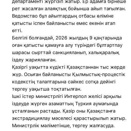
департаменті жүргізіп жатыр. Ер адамға бірнеше
рет жасалған алаяқтық бойынша айып тағылған.
Ведомство бұл айыптардың отбасы өліміне
қатысты іспен байланысты емес екенін атап
өтті.
Белгілі болғандай, 2026 жылдың 9 қаңтарында
оған қатысты қамауға алу түріндегі бұлтартпау
шарасы сырттай санкцияланып, халықаралық
іздеу жарияланған.
Қазіргі уақытта күдікті Қазақстаннан тыс жерде
жүр. Осыған байланысты Қылмыстық-процестік
кодекстің талаптарына сәйкес сотқа дейінгі
тергеу уақытша тоқтатылған.
Ішкі істер министрлігі Интерпол желісі арқылы
іздеуде жүрген азаматтың Түркия аумағында
ұсталғанын растады. Қазір оны Қазақстанға
экстрадициялау мәселесі қарастырылып жатыр.
Министрлік мәліметінше, тергеу жалғасуда.