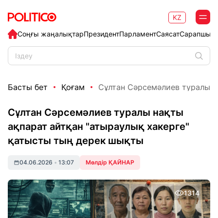
KZ
Соңғы жаңалықтар
Президент
Парламент
Саясат
Сарапшыл
Басты бет
Қоғам
Сұлтан Сәрсемәлиев туралы на
Сұлтан Сәрсемәлиев туралы нақты
ақпарат айтқан "атыраулық хакерге"
қатысты тың дерек шықты
04.06.2026
•
13:07
Мөлдір ҚАЙНАР
1314