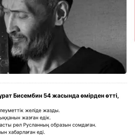
рат Бисембин 54 жасында өмірден өтті,
леуметтік желіде жазды.
ыққанын жазған едік.
асты рөл Русланның образын сомдаған.
нын хабарлаған еді.