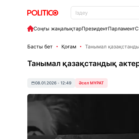
Соңғы жаңалықтар
Президент
Парламент
С
Басты бет
Қоғам
Танымал қазақстанды
Танымал қазақстандық актер 
08.01.2026
•
12:49
Әсел МҰРАТ