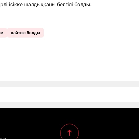
лі ісікке шалдыққаны белгілі болды.
ьм
қайтыс болды
яси,