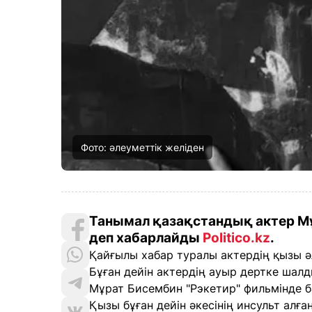
Фото: әлеуметтік желіден
Танымал қазақстандық актер Мұ
деп хабарлайды
Politico.kz
.
Қайғылы хабар туралы актердің қызы ә
Бұған дейін актердің ауыр дертке шалд
Мұрат Бисембин "Рэкетир" фильмінде б
Қызы бұған дейін әкесінің инсульт алға