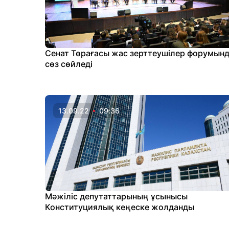
Сенат Төрағасы жас зерттеушілер форумын
сөз сөйледі
13.09.22
09:36
Мәжіліс депутаттарының ұсынысы
Конституциялық кеңеске жолданды