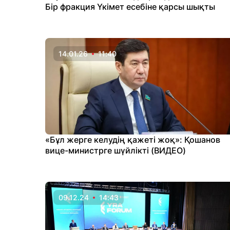
Бір фракция Үкімет есебіне қарсы шықты
14.01.26
11:40
«Бұл жерге келудің қажеті жоқ»: Қошанов
вице-министрге шүйлікті (ВИДЕО)
09.12.24
14:43