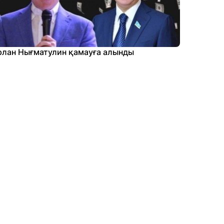
рлан Нығматулин қамауға алынды