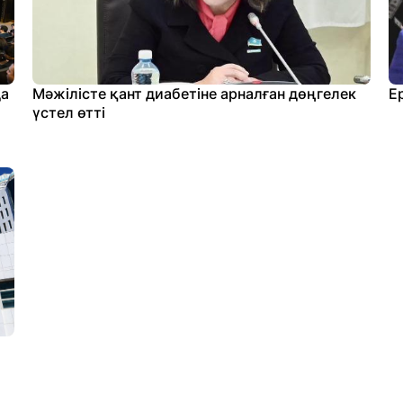
да
Мәжілісте қант диабетіне арналған дөңгелек
Е
үстел өтті