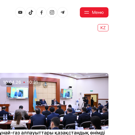
Меню
KZ
10.04.26
10:31
ұнай-газ алпауыттары қазақстандық өнімді