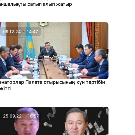
аншалықты сатып алып жатыр
09.12.24
14:47
енаторлар Палата отырысының күн тәртібін
кітті
25.09.22
16:57