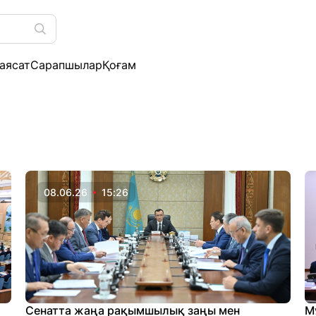
аясат
Сарапшылар
Қоғам
08.06.26
15:26
Сенатта жаңа рақымшылық заңы мен
М