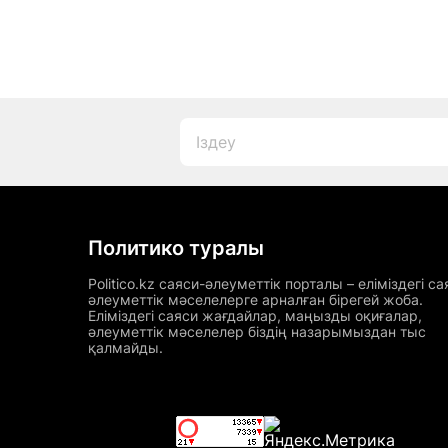
Политико туралы
Politico.kz саяси-әлеуметтік порталы – еліміздегі са
әлеуметтік мәселелерге арналған бірегей жоба.
Еліміздегі саяси жағдайлар, маңызды оқиғалар,
әлеуметтік мәселелер біздің назарымыздан тыс
қалмайды.