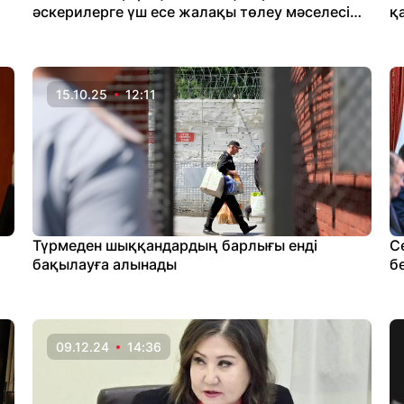
әскерилерге үш есе жалақы төлеу мәселесі
қ
қаралмақ
15.10.25
12:11
Түрмеден шыққандардың барлығы енді
С
бақылауға алынады
бе
09.12.24
14:36