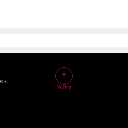
яси,
Үстіге