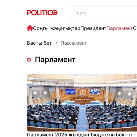
Соңғы жаңалықтар
Президент
Парламент
С
Басты бет
Парламент
Парламент
26.06.26
17:57
Парламент 2025 жылдың бюджетін бекітті –