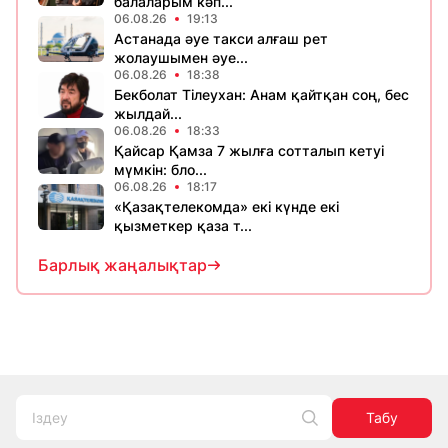
балаларым кәп...
06.08.26
19:13
Астанада әуе такси алғаш рет
жолаушымен әуе...
06.08.26
18:38
Бекболат Тілеухан: Анам қайтқан соң, бес
жылдай...
06.08.26
18:33
Қайсар Қамза 7 жылға сотталып кетуі
мүмкін: бло...
06.08.26
18:17
«Қазақтелекомда» екі күнде екі
қызметкер қаза т...
Барлық жаңалықтар
Табу