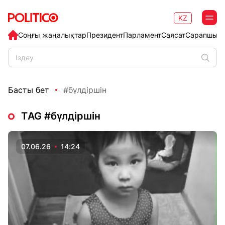
KZ
Соңғы жаңалықтар
Президент
Парламент
Саясат
Сарапшыл
Басты бет
#бүлдіршін
ТAG #бүлдіршін
07.06.26
14:24