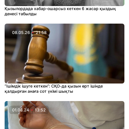
Қызылордада хабар-ошарсыз кеткен 6 жасар қыздың
денесі табылды
08.05.26
21:58
“Ішімдік ішуге кеткен”: СҚО-да қызын өрт ішінде
қалдырған анаға сот үкімі шықты
01.08.24
13:52