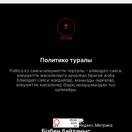
Үстіге
Политико туралы
Politico.kz саяси-әлеуметтік порталы – еліміздегі саяси,
әлеуметтік мәселелерге арналған бірегей жоба.
Еліміздегі саяси жағдайлар, маңызды оқиғалар,
әлеуметтік мәселелер біздің назарымыздан тыс
қалмайды.
Бізбен байланыс