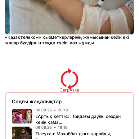
«Қазақтелеком» қызметкерлерінің жұмысынан кейін екі
жасар бүлдіршін тоққа түсіп, көз жұмды
Загрузка
Соңғы жаңалықтар
06.08.26
20:19
«Артық кеттік»: Тойдағы даулы сөзден
кейін қама...
06.08.26
19:18
Тілеухан: Махаббат дінге қарайды,