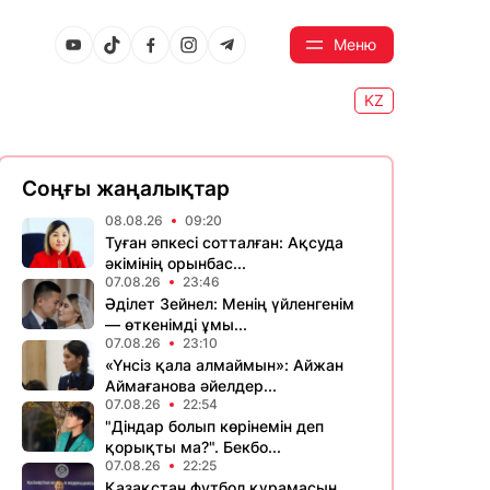
Меню
KZ
Соңғы жаңалықтар
08.08.26
09:20
Туған әпкесі сотталған: Ақсуда
әкімінің орынбас...
07.08.26
23:46
Әділет Зейнел: Менің үйленгенім
— өткенімді ұмы...
07.08.26
23:10
«Үнсіз қала алмаймын»: Айжан
Аймағанова әйелдер...
07.08.26
22:54
"Діндар болып көрінемін деп
қорықты ма?". Бекбо...
07.08.26
22:25
Қазақстан футбол құрамасын