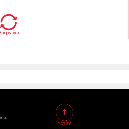
н болды
Загрузка
яси,
Үстіге