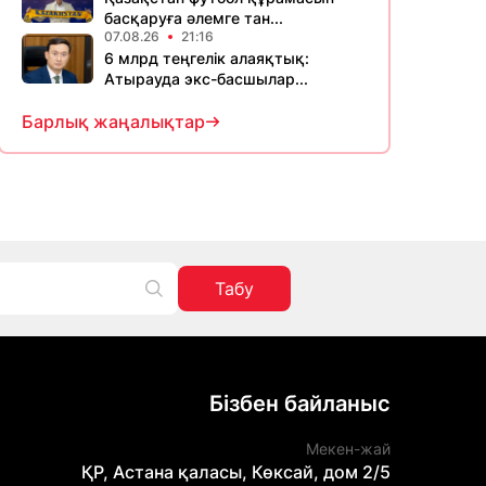
басқаруға әлемге тан...
07.08.26
21:16
6 млрд теңгелік алаяқтық:
Атырауда экс-басшылар...
Барлық жаңалықтар
Табу
Бізбен байланыс
Мекен-жай
ҚР, Астана қаласы, Көксай, дом 2/5