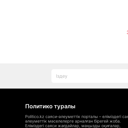
басқараты
Политико туралы
Politico.kz саяси-әлеуметтік порталы – еліміздегі са
әлеуметтік мәселелерге арналған бірегей жоба.
Еліміздегі саяси жағдайлар, маңызды оқиғалар,