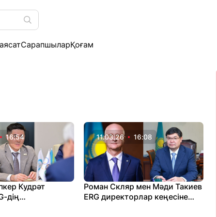
аясат
Сарапшылар
Қоғам
16:54
11.03.26
16:08
іпкер Кудрәт
Роман Скляр мен Мәди Такиев
G-дің
ERG директорлар кеңесіне
дағы құрылымын
кірді