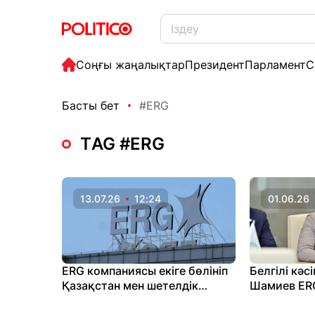
Соңғы жаңалықтар
Президент
Парламент
С
Басты бет
#ERG
ТAG #ERG
13.07.26
12:24
01.06.26
ERG компаниясы екіге бөлініп
Белгілі кәс
Қазақстан мен шетелдік
Шамиев ER
активтер ажыратылуы мүмкін
Қазақстан