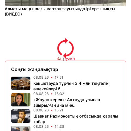
Алматы маңындағы картон зауытында ірі өрт шықты
(ВИДЕО)
Загрузка
Соңғы жаңалықтар
08.08.26
17:51
Көкшетауда тұрғын 3,4 млн теңгелік
әшекейлері б...
08.08.26
16:32
«Жауап керек»: Ақтауда ұлынан
айырылған ана мин...
08.08.26
15:21
Шавкат Рахмоновтың отбасында қаралы
хабар
08.08.26
14:38