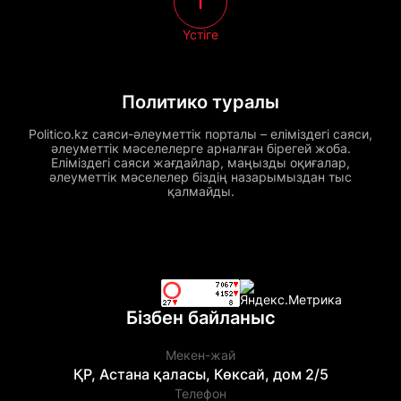
Үстіге
Политико туралы
Politico.kz саяси-әлеуметтік порталы – еліміздегі саяси,
әлеуметтік мәселелерге арналған бірегей жоба.
Еліміздегі саяси жағдайлар, маңызды оқиғалар,
әлеуметтік мәселелер біздің назарымыздан тыс
қалмайды.
Бізбен байланыс
Мекен-жай
ҚР, Астана қаласы, Көксай, дом 2/5
Телефон