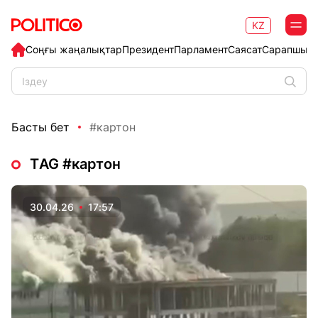
KZ
Соңғы жаңалықтар
Президент
Парламент
Саясат
Сарапшыл
Басты бет
#картон
ТAG #картон
30.04.26
17:57