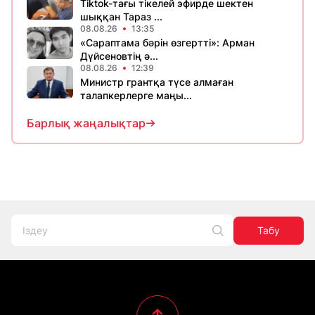
Tiktok-тағы тікелей эфирде шектен
шыққан Тараз ...
08.08.26
13:35
«Сараптама бәрін өзгертті»: Арман
Дүйсеновтің ә...
08.08.26
12:39
Министр грантқа түсе алмаған
талапкерлерге маңы...
Барлық жаңалықтар
Табу