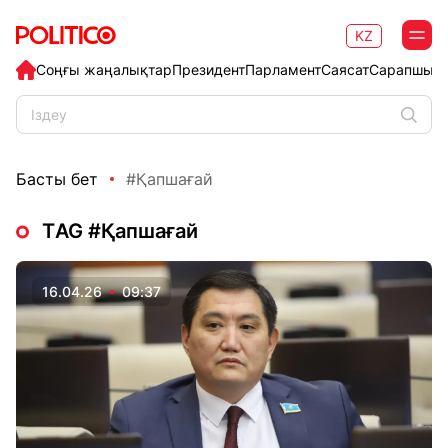
KZ
Соңғы жаңалықтар
Президент
Парламент
Саясат
Сарапшыл
Басты бет
#Қапшағай
ТAG #Қапшағай
16.04.26
09:37