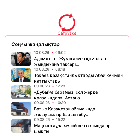
Загрузка
Соңғы жаңалықтар
10.08.26
09:02
Адамжегіш Жұмағалиев қамалған
жындыхана тексері...
10.08.26
08:18
Тоқаев қазақстандықтарды Абай күнімен
құттықтады
09.08.26
17:28
«Дубайға барамыз, сол жерде
қаласыңдар»: Астана...
09.08.26
16:30
Батыс Қазақстан облысында
жолаушылар бар автобу...
09.08.26
15:22
Маңғыстауда мұнай кен орнында өрт
шықты