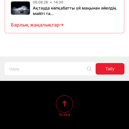
09.08.26
14:30
Ақтауда көпқабатты үй маңынан әйелдің
мәйіті та...
Барлық жаңалықтар
Табу
Үстіге