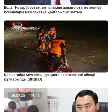
Болат Назарбаевтың ықпалымен жекеге өтіп кеткен су
қоймалары мемлекетке қайтарылып жатыр
07.02.26
13:07
Қапшағайда мұз астында қалған көліктен екі әйелді
құтқарылды (ВИДЕО)
09.07.25
14:43