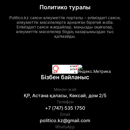
Политико туралы
Politico.kz саяси-әлеуметтік порталы – еліміздегі саяси,
әлеуметтік мәселелерге арналған бірегей жоба.
Еліміздегі саяси жағдайлар, маңызды оқиғалар,
әлеуметтік мәселелер біздің назарымыздан тыс
қалмайды.
Бізбен байланыс
Мекен-жай
ҚР, Астана қаласы, Көксай, дом 2/5
Телефон
+7 (747) 535 1750
Email
politico.kz@gmail.com
WhatsApp