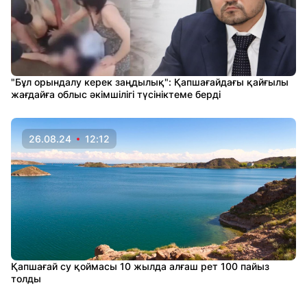
"Бұл орындалу керек заңдылық": Қапшағайдағы қайғылы
жағдайға облыс әкімшілігі түсініктеме берді
26.08.24
12:12
Қапшағай су қоймасы 10 жылда алғаш рет 100 пайыз
толды