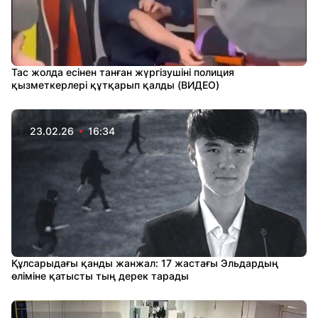
Тас жолда есінен танған жүргізушіні полиция
қызметкерлері құтқарып қалды (ВИДЕО)
23.02.26
16:34
Құлсарыдағы қанды жанжал: 17 жастағы Эльдардың
өліміне қатысты тың дерек тарады