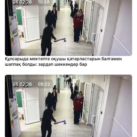
06.02.26
10:58
Құлсарыда мектепте оқушы қатарластарын балтамен
шаппақ болды: зардап шеккендер бар
06.02.26
09:22