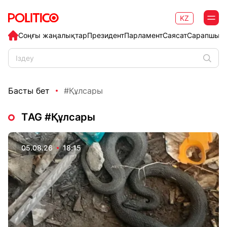
KZ
Соңғы жаңалықтар
Президент
Парламент
Саясат
Сарапшыл
Басты бет
#Құлсары
ТAG #Құлсары
05.08.26
18:15