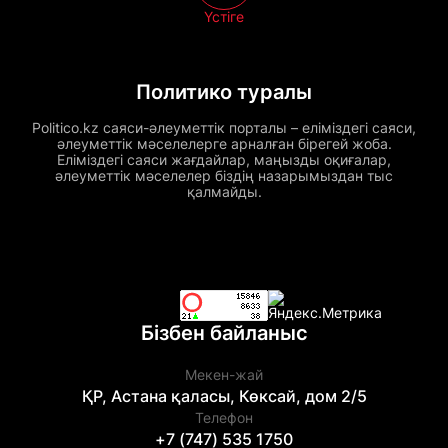
Үстіге
Политико туралы
Politico.kz саяси-әлеуметтік порталы – еліміздегі саяси,
әлеуметтік мәселелерге арналған бірегей жоба.
Еліміздегі саяси жағдайлар, маңызды оқиғалар,
әлеуметтік мәселелер біздің назарымыздан тыс
қалмайды.
Бізбен байланыс
Мекен-жай
ҚР, Астана қаласы, Көксай, дом 2/5
Телефон
+7 (747) 535 1750