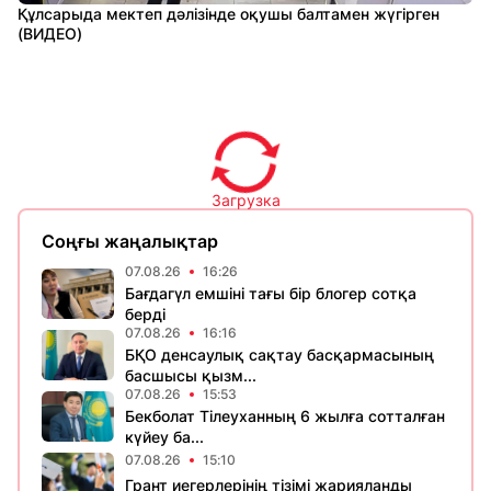
Құлсарыда мектеп дәлізінде оқушы балтамен жүгірген
(ВИДЕО)
Загрузка
Соңғы жаңалықтар
07.08.26
16:26
Бағдагүл емшіні тағы бір блогер сотқа
берді
07.08.26
16:16
БҚО денсаулық сақтау басқармасының
басшысы қызм...
07.08.26
15:53
Бекболат Тілеуханның 6 жылға сотталған
күйеу ба...
07.08.26
15:10
Грант иегерлерінің тізімі жарияланды