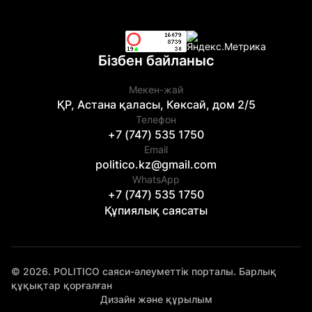
Бізбен байланыс
Мекен-жай
ҚР, Астана қаласы, Көксай, дом 2/5
Телефон
+7 (747) 535 1750
Email
politico.kz@gmail.com
WhatsApp
+7 (747) 535 1750
Құпиялық саясаты
© 2026. POLITICO саяси-әлеуметтік порталы. Барлық
құқықтар қорғалған
Дизайн және құрылым