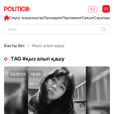
KZ
Соңғы жаңалықтар
Президент
Парламент
Саясат
Сарапшыл
Басты бет
#қыз алып қашу
ТAG #қыз алып қашу
23.07.26
18:50