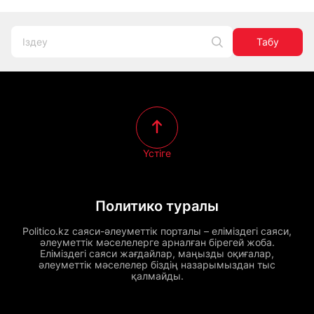
Табу
Үстіге
Политико туралы
Politico.kz саяси-әлеуметтік порталы – еліміздегі саяси,
әлеуметтік мәселелерге арналған бірегей жоба.
Еліміздегі саяси жағдайлар, маңызды оқиғалар,
әлеуметтік мәселелер біздің назарымыздан тыс
қалмайды.