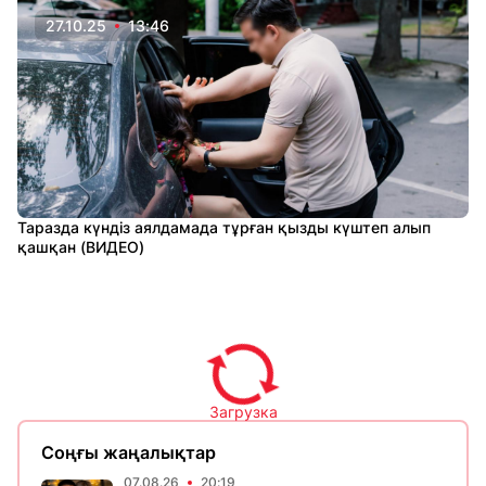
27.10.25
13:46
Таразда күндіз аялдамада тұрған қызды күштеп алып
қашқан (ВИДЕО)
Загрузка
Соңғы жаңалықтар
07.08.26
20:19