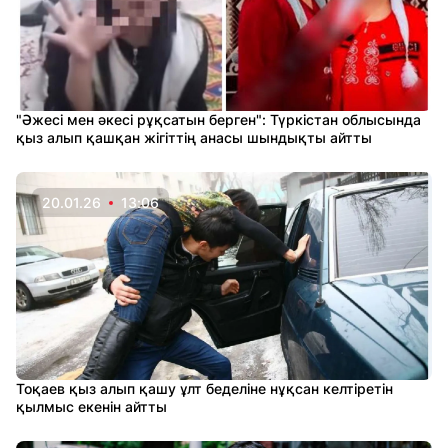
"Әжесі мен әкесі рұқсатын берген": Түркістан облысында
қыз алып қашқан жігіттің анасы шындықты айтты
20.01.26
13:06
Тоқаев қыз алып қашу ұлт беделіне нұқсан келтіретін
қылмыс екенін айтты