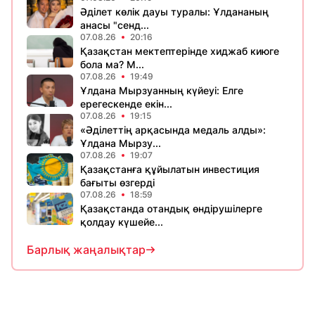
Әділет көлік дауы туралы: Ұлдананың
анасы "сенд...
07.08.26
20:16
Қазақстан мектептерінде хиджаб киюге
бола ма? М...
07.08.26
19:49
Ұлдана Мырзуанның күйеуі: Елге
ерегескенде екін...
07.08.26
19:15
«Әділеттің арқасында медаль алды»:
Ұлдана Мырзу...
07.08.26
19:07
Қазақстанға құйылатын инвестиция
бағыты өзгерді
07.08.26
18:59
Қазақстанда отандық өндірушілерге
қолдау күшейе...
Барлық жаңалықтар