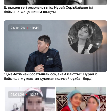
Шымкенттегі резонансты іс: Нұрай Серікбайдың ісі
бойынша жаңа шешім шықты
24.01.26
10:42
"Қызметімнен босатылған соң анам қайтты": Нұрай ісі
бойынша жұмыстан қуылған полицей сұхбат берді
21.01.26
10:26