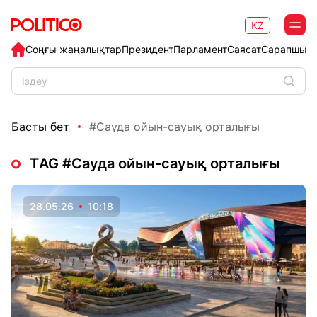
KZ
Соңғы жаңалықтар
Президент
Парламент
Саясат
Сарапшыл
Басты бет
#Сауда ойын-сауық орталығы
ТAG #Сауда ойын-сауық орталығы
28.05.26
10:18