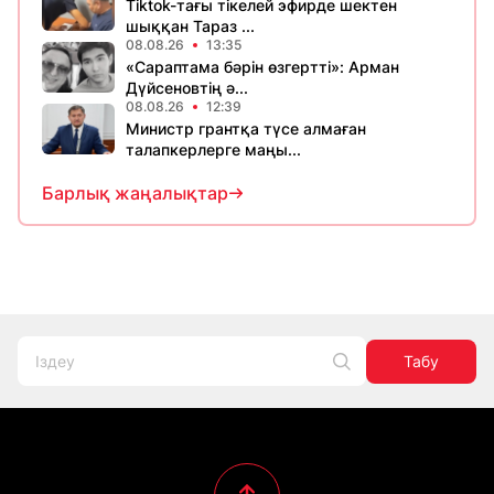
Tiktok-тағы тікелей эфирде шектен
шыққан Тараз ...
08.08.26
13:35
«Сараптама бәрін өзгертті»: Арман
Дүйсеновтің ә...
08.08.26
12:39
Министр грантқа түсе алмаған
талапкерлерге маңы...
Барлық жаңалықтар
Табу