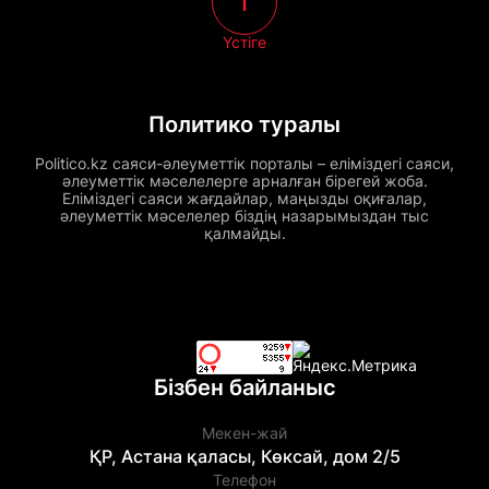
Үстіге
Политико туралы
Politico.kz саяси-әлеуметтік порталы – еліміздегі саяси,
әлеуметтік мәселелерге арналған бірегей жоба.
Еліміздегі саяси жағдайлар, маңызды оқиғалар,
әлеуметтік мәселелер біздің назарымыздан тыс
қалмайды.
Бізбен байланыс
Мекен-жай
ҚР, Астана қаласы, Көксай, дом 2/5
Телефон