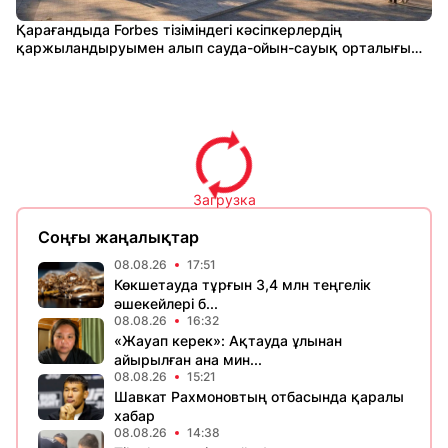
Қарағандыда Forbes тізіміндегі кәсіпкерлердің
қаржыландыруымен алып сауда-ойын-сауық орталығы
салынады
Загрузка
Соңғы жаңалықтар
08.08.26
17:51
Көкшетауда тұрғын 3,4 млн теңгелік
әшекейлері б...
08.08.26
16:32
«Жауап керек»: Ақтауда ұлынан
айырылған ана мин...
08.08.26
15:21
Шавкат Рахмоновтың отбасында қаралы
хабар
08.08.26
14:38