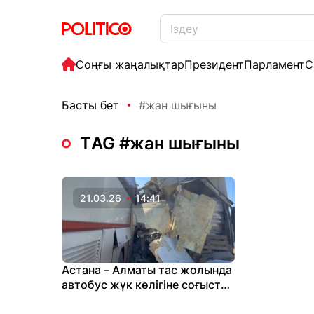
Соңғы жаңалықтар
Президент
Парламент
С
Басты бет
#жан шығыны
ТAG #жан шығыны
21.03.26
14:41
Астана – Алматы тас жолында
автобус жүк көлігіне соғысты:
Бір адам қаза тапты