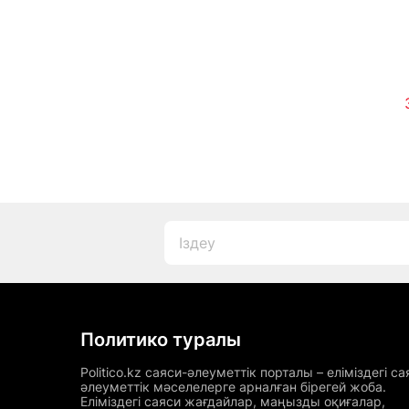
Политико туралы
Politico.kz саяси-әлеуметтік порталы – еліміздегі са
әлеуметтік мәселелерге арналған бірегей жоба.
Еліміздегі саяси жағдайлар, маңызды оқиғалар,