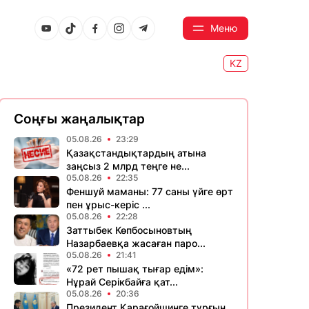
Меню
KZ
Соңғы жаңалықтар
05.08.26
23:29
Қазақстандықтардың атына
заңсыз 2 млрд теңге не...
05.08.26
22:35
Феншуй маманы: 77 саны үйге өрт
пен ұрыс-керіс ...
05.08.26
22:28
Заттыбек Көпбосыновтың
Назарбаевқа жасаған паро...
05.08.26
21:41
«72 рет пышақ тығар едім»:
Нұрай Серікбайға қат...
05.08.26
20:36
Президент Қарағойшинге тұрғын