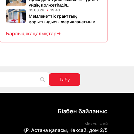
үйдің қолжетімділ...
05.08.26
19:43
Мемлекеттік гранттың
қорытындысы жарияланатын к...
Барлық жаңалықтар
Табу
Бізбен байланыс
Мекен-жай
ҚР, Астана қаласы, Көксай, дом 2/5