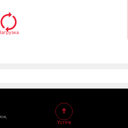
Загрузка
яси,
Үстіге