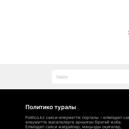
қайтарылып жатыр
Политико туралы
Politico.kz саяси-әлеуметтік порталы – еліміздегі са
әлеуметтік мәселелерге арналған бірегей жоба.
Еліміздегі саяси жағдайлар, маңызды оқиғалар,