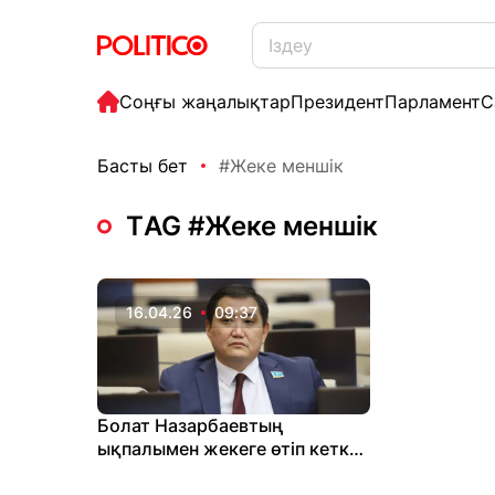
Соңғы жаңалықтар
Президент
Парламент
С
Басты бет
#Жеке меншік
ТAG #Жеке меншік
16.04.26
09:37
Болат Назарбаевтың
ықпалымен жекеге өтіп кеткен
су қоймалары мемлекетке