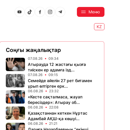
Меню
KZ
Соңғы жаңалықтар
07.08.26
09:34
Атырауда 12 жастағы қызға
тиіскен ер адамға ізд...
07.08.26
09:15
Семейде әйелін 27 рет битамен
ұрып өлтірген ерк...
06.08.26
23:32
«Кесте сақталмаса, жауап
бересіздер»: Атырау об...
06.08.26
22:08
Қазақстаннан кеткен Нұртас
Адамбай АҚШ-қа көшуі...
06.08.26
21:21
Дариға Назарбаевның “екінші