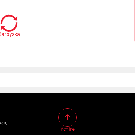
Загрузка
яси,
Үстіге