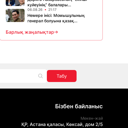
куйеуінің” балалары...
06.08.26
21:17
Немере інісі: Момышұлының
генерал болуына қазақ...
Барлық жаңалықтар
Табу
Бізбен байланыс
Мекен-жай
ҚР, Астана қаласы, Көксай, дом 2/5