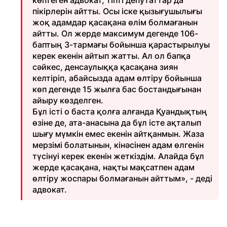
көптеген адвокат, тіпті депутаттар да
пікірлерін айтты. Осы іске қызығушылығы
жоқ адамдар қасақана өлім болмағанын
айтты. Ол жерде максимум дегенде 106-
баптың 3-тармағы бойынша қарастырылуы
керек екенін айтып жатты. Ал ол бапқа
сәйкес, денсаулыққа қасақана зиян
келтіріп, абайсызда адам өлтіру бойынша
көп дегенде 15 жылға бас бостандығынан
айыру көзделген.
Бұл істі о баста қолға алғанда Қуандықтың
өзіне де, ата-анасына да бұл істе ақталып
шығу мүмкін емес екенін айтқанмын. Жаза
мерзімі болатынын, кінәсінен адам өлгенін
түсінуі керек екенін жеткіздім. Алайда бұл
жерде қасақана, нақты мақсатпен адам
өлтіру жоспары болмағанын айттым», - деді
адвокат.