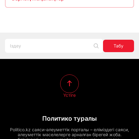
Табу
Үстіге
Политико туралы
Politico.kz саяси-әлеуметтік порталы – еліміздегі саяси,
әлеуметтік мәселелерге арналған бірегей жоба.