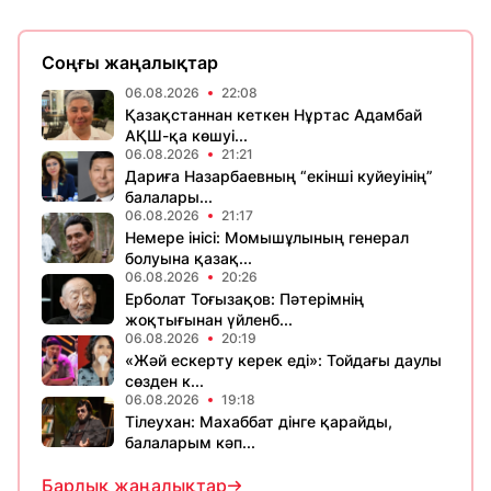
Соңғы жаңалықтар
06.08.2026
22:08
Қазақстаннан кеткен Нұртас Адамбай
АҚШ-қа көшуі...
06.08.2026
21:21
Дариға Назарбаевның “екінші куйеуінің”
балалары...
06.08.2026
21:17
Немере інісі: Момышұлының генерал
болуына қазақ...
06.08.2026
20:26
Ерболат Тоғызақов: Пәтерімнің
жоқтығынан үйленб...
06.08.2026
20:19
«Жәй ескерту керек еді»: Тойдағы даулы
сөзден к...
06.08.2026
19:18
Тілеухан: Махаббат дінге қарайды,
балаларым кәп...
Барлық жаңалықтар