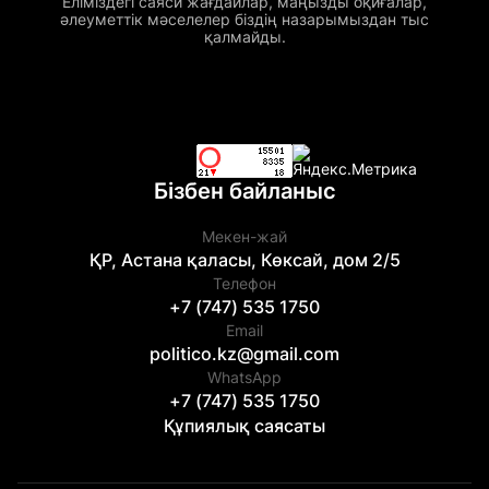
Еліміздегі саяси жағдайлар, маңызды оқиғалар,
әлеуметтік мәселелер біздің назарымыздан тыс
қалмайды.
Бізбен байланыс
Мекен-жай
ҚР, Астана қаласы, Көксай, дом 2/5
Телефон
+7 (747) 535 1750
Email
politico.kz@gmail.com
WhatsApp
+7 (747) 535 1750
Құпиялық саясаты