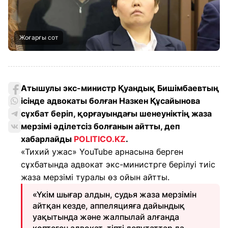
Жоғарғы сот
Атышулы экс-министр Қуандық Бишімбаевтың
ісінде адвокаты болған Назкен Құсайынова
сұхбат беріп, қорғауындағы шенеуніктің жаза
мерзімі әділетсіз болғанын айтты, деп
хабарлайды
POLITICO.KZ
.
«Тихий ужас» YouTube арнасына берген
сұхбатында адвокат экс-министрге берілуі тиіс
жаза мерзімі туралы өз ойын айтты.
«Үкім шығар алдын, судья жаза мерзімін
айтқан кезде, аппеляцияға дайындық
уақытында және жалпылай алғанда