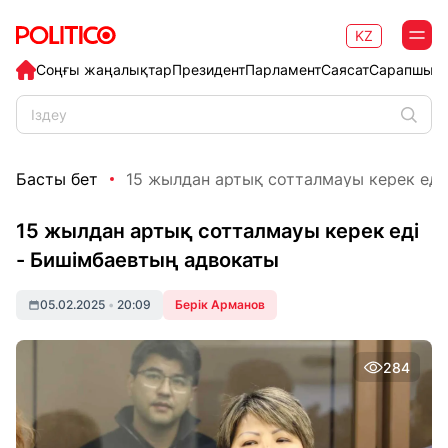
KZ
Соңғы жаңалықтар
Президент
Парламент
Саясат
Сарапшыл
Басты бет
15 жылдан артық сотталмауы керек еді -
15 жылдан артық сотталмауы керек еді
- Бишімбаевтың адвокаты
05.02.2025
•
20:09
Берік Арманов
284