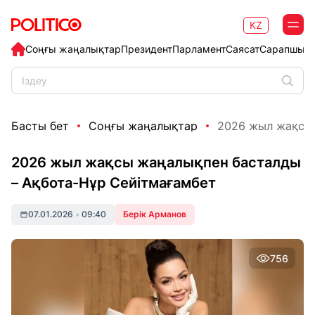
KZ
Соңғы жаңалықтар
Президент
Парламент
Саясат
Сарапшыл
Басты бет
Соңғы жаңалықтар
2026 жыл жақсы 
2026 жыл жақсы жаңалықпен басталды
– Ақбота-Нұр Сейітмағамбет
07.01.2026
•
09:40
Берік Арманов
756