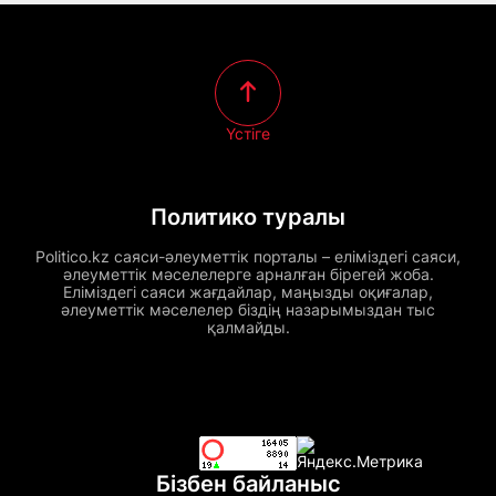
Үстіге
Политико туралы
Politico.kz саяси-әлеуметтік порталы – еліміздегі саяси,
әлеуметтік мәселелерге арналған бірегей жоба.
Еліміздегі саяси жағдайлар, маңызды оқиғалар,
әлеуметтік мәселелер біздің назарымыздан тыс
қалмайды.
Бізбен байланыс