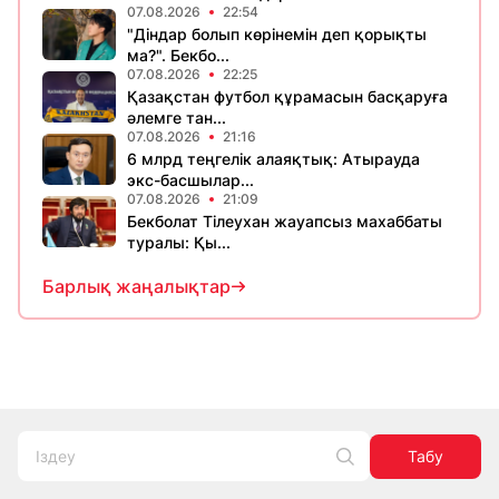
07.08.2026
22:54
"Діндар болып көрінемін деп қорықты
ма?". Бекбо...
07.08.2026
22:25
Қазақстан футбол құрамасын басқаруға
әлемге тан...
07.08.2026
21:16
6 млрд теңгелік алаяқтық: Атырауда
экс-басшылар...
07.08.2026
21:09
Бекболат Тілеухан жауапсыз махаббаты
туралы: Қы...
Барлық жаңалықтар
Табу