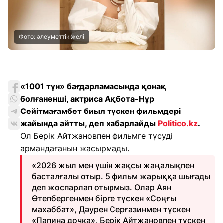
Фото: әлеуметтік желі
«1001 түн» бағдарламасында қонақ
болғанәнші, актриса Ақбота-Нұр
Сейітмағамбет биыл түскен фильмдері
жайында айтты, деп хабарлайды
Politico.kz
.
Ол Берік Айтжановпен фильмге түсуді
армандағанын жасырмады.
«2026 жыл мен үшін жақсы жаңалықпен
басталғалы отыр. 5 фильм жарыққа шығады
деп жоспарлап отырмыз. Олар Аян
Өтепбергенмен бірге түскен «Соңғы
махаббат», Дәурен Серғазинмен түскен
«Папина дочка», Берік Айтжановпен түскен