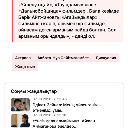
«Үйлену оңай», «Тау адамы» және
«Дальнобойщица» фильмдері. Бала кезімде
Берік Айтжановты «Ағайындылар»
фильмінен көріп, онымен бір фильмде
ойнасам деген арманым пайда болған. Сол
арманым орындалды», - дейді ол.
Актриса
Ақбота-Нұр Сейітмағамбет
Дискуссия
Жаңа жыл
Соңғы жаңалықтар
07.08.2026
23:46
Әділет Зейнел: Менің үйленгенім —
өткенімді ұмы...
07.08.2026
23:10
«Үнсіз қала алмаймын»: Айжан
Аймағанова әйелдер...