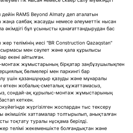
 әлеуметтік нысан немесе сквер салу мүмкіндігі
н дейін RAMS Beyond Almaty деп аталатын
а жаңа саябақ жасауды немесе әлеуметтік нысан
а әкімдігі бұл ұсынысты қанағаттандырудан бас
ер телімінің иесі "BR Construction Qazaqstan"
псырмасы мен сәулет және қала құрылысы
ар екені айтылған.
с-монтаж жұмыстарының бірқатар заңбұзушылықпен
рциялық бөлмелері мен паркингі бар
алу үшін қазаншұңқыр қазуды және мұнаралы
н өткен жобалық-сметалық құжаттамасыз,
сыз, сондай-ақ құрылыс-монтаж жұмыстарының
бастап кеткен.
күйегінде жүргізілген жоспардан тыс тексеру
ы әкімшілік хаттамалар толтырылып, анықталған
ы тоқтату туралы нұсқама берілді.
 жер телімі жекеменшікте болғандықтан және