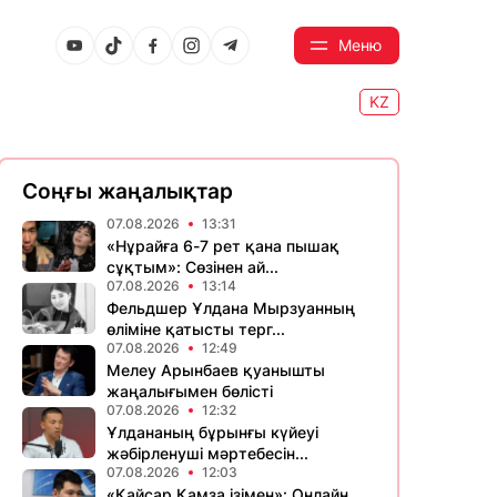
Меню
KZ
Соңғы жаңалықтар
07.08.2026
13:31
«Нұрайға 6-7 рет қана пышақ
сұқтым»: Сөзінен ай...
07.08.2026
13:14
Фельдшер Ұлдана Мырзуанның
өліміне қатысты терг...
07.08.2026
12:49
Мелеу Арынбаев қуанышты
жаңалығымен бөлісті
07.08.2026
12:32
Ұлдананың бұрынғы күйеуі
жәбірленуші мәртебесін...
07.08.2026
12:03
«Қайсар Қамза ізімен»: Онлайн