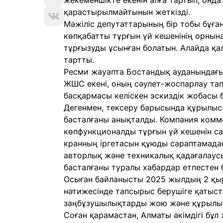
жекеменшікте екенін алға тартып, онда
қарастырылмайтынын жеткізді.
Мәжіліс депутаттарының бір тобы бұға
көпқабатты тұрғын үй кешенінің орнын
тұрғызуды ұсынған болатын. Алайда қал
тартты.
Ресми жауапта Бостандық ауданындағы ж
ЖШС екені, оның сәулет-жоспарлау та
басқармасы келіскен эскиздік жобасы б
Дегенмен, тексеру барысында құрылы
басталғаны анықталды. Компания комме
көпфункционалды тұрғын үй кешенін с
кранның іргетасын құюды сараптамада
авторлық және техникалық қадағалау
басталғаны туралы хабардар етпестен 
Осыған байланысты 2025 жылдың 2 қыр
нәтижесінде тапсырыс берушіге қатыст
заңбұзушылықтарды жою және құрылыст
Соған қарамастан, Алматы әкімдігі бұл