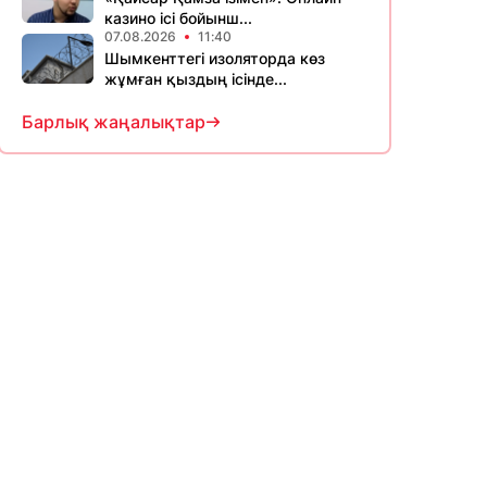
казино ісі бойынш...
07.08.2026
11:40
Шымкенттегі изоляторда көз
жұмған қыздың ісінде...
Барлық жаңалықтар