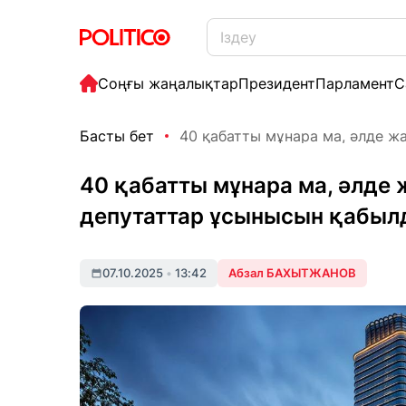
Соңғы жаңалықтар
Президент
Парламент
С
Басты бет
40 қабатты мұнара ма, әлде жа
40 қабатты мұнара ма, әлде 
депутаттар ұсынысын қабы
07.10.2025
•
13:42
Абзал БАХЫТЖАНОВ