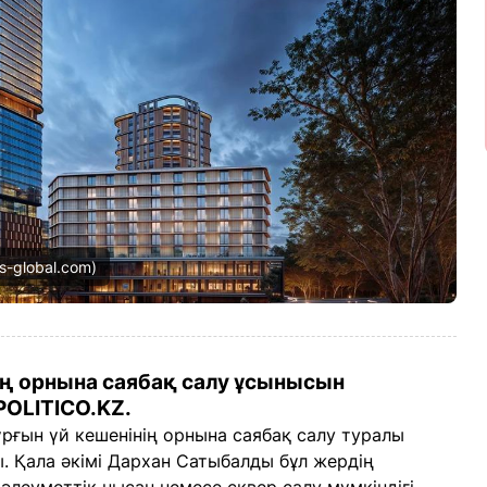
s-global.com)
ің орнына саябақ салу ұсынысын
OLITICO.KZ.
ұрғын үй кешенінің орнына саябақ салу туралы
 Қала әкімі Дархан Сатыбалды бұл жердің