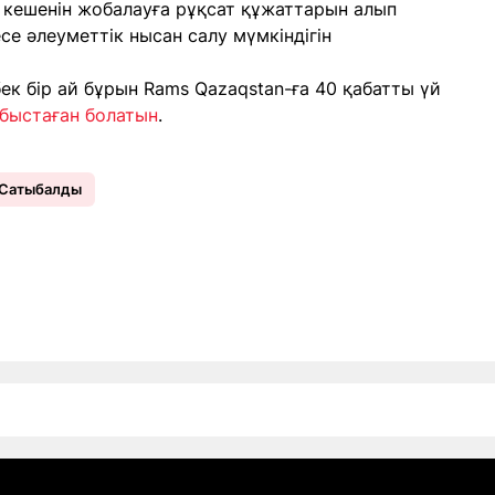
 кешенін жобалауға рұқсат құжаттарын алып
се әлеуметтік нысан салу мүмкіндігін
ек бір ай бұрын Rams Qazaqstan-ға 40 қабатты үй
быстаған болатын
.
 Сатыбалды