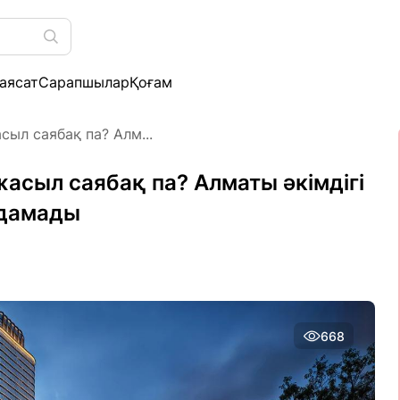
аясат
Сарапшылар
Қоғам
сыл саябақ па? Алм...
жасыл саябақ па? Алматы әкімдігі
лдамады
668