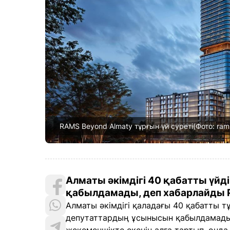
RAMS Beyond Almaty тұрғын үй суреті(Фото: ram
Алматы әкімдігі 40 қабатты үйд
қабылдамады, деп хабарлайды P
Алматы әкімдігі қаладағы 40 қабатты т
депутаттардың ұсынысын қабылдамады.