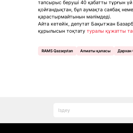
тапсырыс беруші 40 қабатты тұрғын үй
қойғандықтан, бұл аумақта саябақ неме
қарастырмайтынын мәлімдеді.
Айта кетейік, депутат Бақытжан Базарб
құрылысын тоқтату
туралы құжатты та
RAMS Qazaqstan
Алматы қаласы
Дархан