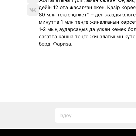
жол апатына түсіп, аман қалған. Оң аяқ
дейін 12 ота жасалған екен. Қазір Корея
80 млн теңге қажет", – деп жазды блог
минутта 1 млн теңге жиналғанын көрсет
1-2 мың аударсаңыз да үлкен көмек бол
сағатта қанша теңге жиналатынын күтей
берді Фариза.