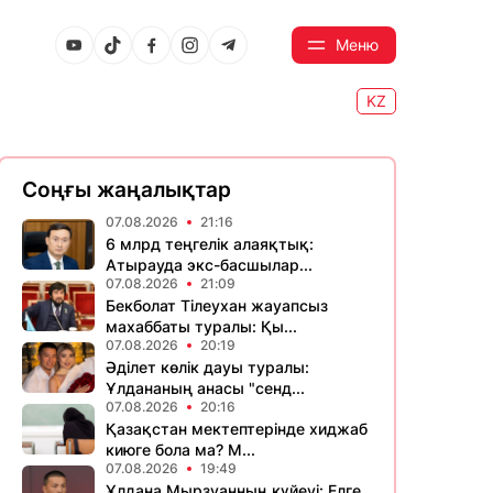
Меню
KZ
Соңғы жаңалықтар
07.08.2026
21:16
6 млрд теңгелік алаяқтық:
Атырауда экс-басшылар...
07.08.2026
21:09
Бекболат Тілеухан жауапсыз
махаббаты туралы: Қы...
07.08.2026
20:19
Әділет көлік дауы туралы:
Ұлдананың анасы "сенд...
07.08.2026
20:16
Қазақстан мектептерінде хиджаб
киюге бола ма? М...
07.08.2026
19:49
Ұлдана Мырзуанның күйеуі: Елге