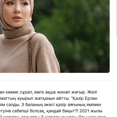
ан көмек сұрап, емге ақша жинап жатыр. Желі
аттың ауырып жатқанын айтты. “Қазір Ерлан
м салды. 3 баланың әкесі қазір аяғының емімен
туіне себепші болсақ, қандай бақыт?! 2021 жылы