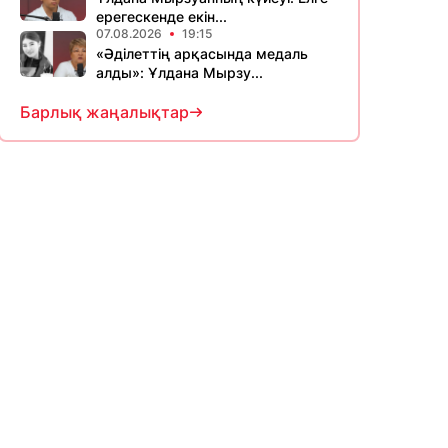
ерегескенде екін...
07.08.2026
19:15
«Әділеттің арқасында медаль
алды»: Ұлдана Мырзу...
Барлық жаңалықтар