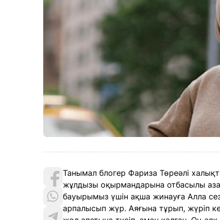
Танымал блогер Фариза Төреәлі халықт
жұлдызы оқырмандарына отбасылы азам
бауырымыз үшін ақша жинауға Алла сезі
арпалысып жүр. Аяғына тұрып, жүріп ке