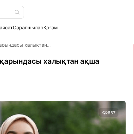
аясат
Сарапшылар
Қоғам
қарындасы халықтан...
ң қарындасы халықтан ақша
657