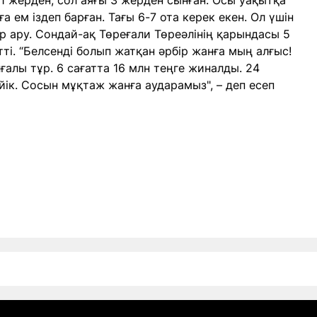
 1 жерден, сол аяғы 3 жерден сынған. Осы уақытқа
ға ем іздеп барған. Тағы 6-7 ота керек екен. Ол үшін
ер ару. Сондай-ақ Төреғали Төреәлінің қарындасы 5
ті. “Белсенді болып жатқан әрбір жанға мың алғыс!
ғалы тұр. 6 сағатта 16 млн теңге жиналды. 24
ік. Сосын мұқтаж жанға аударамыз", – деп есеп