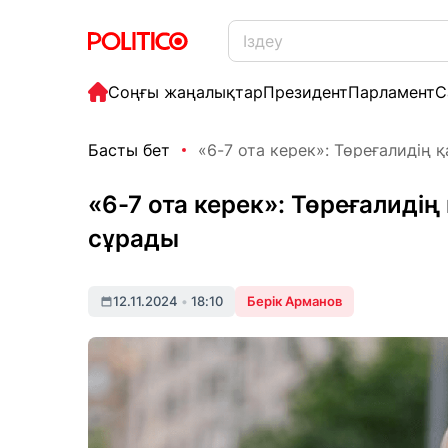
Соңғы жаңалықтар
Президент
Парламент
С
Басты бет
«6-7 ота керек»: Төреғалидің 
«6-7 ота керек»: Төреғалиді
сұрады
12.11.2024
•
18:10
Берік Арманов